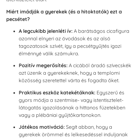
Miért imádják a gyerekek (és a hitoktatók) ezt a
pecsétet?
A legcukibb jelenléti ív:
A barátságos cicafigura
azonnal elnyeri az óvodások és az alsó
tagozatosok szívét, így a pecsétgyűjtés igazi
élménnyé válik számukra.
Pozitív megerősítés:
A cicából áradó szívecskék
azt üzenik a gyerekeknek, hogy a templomi
közösség szeretettel várta és fogadta őket.
Praktikus eszköz katekétáknak:
Egyszerű és
gyors módja a szentmise- vagy istentisztelet-
látogatás igazolásának a hittanos füzetekben
vagy a plébániai gyűjtőkartonokon.
Játékos motiváció:
Segít abban, hogy a
gyerekek örömmel és lelkesedéssel induljanak