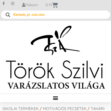
Fiókom
0
Ft
ISKOLAI TERMÉKEK
/
MOTIVÁCIÓS PECSÉTEK
/
TANÁRI