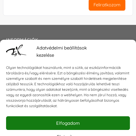
Feliratkozom
INFORMÁCIÓK
Adatvédelmi beállítások
Általános szerződési feltételek
kezelése
Adatkezelési tájékoztató
Impresszum
Olyan technológiákat használunk, mint a sütik, az eszközinformációk
tárolására és/vagy elérésére. Ezt a böngészési élmény javítása, valamint
személyre szabott és nem személyre szabott hirdetések megjelenítése
céljából tesszük. E technológiákhoz való hozzájárulás lehetővé teszi
számunkra, hogy olyan adatokat kezeljünk, mint a böngészési viselkedés
KAPCSOLAT
vagy az egyedi azonosítók ezen a webhelyen. Ha nem járul hozzá, vagy
visszavonja hozzájárulását, az hátrányosan befolyásolhat bizonyos
E-mail:
shop@torokszilvi.com
funkciókat és szolgáltatásokat.
Telefon: +36 30 6767872
Elfogadom
KÖZÖSSÉGI