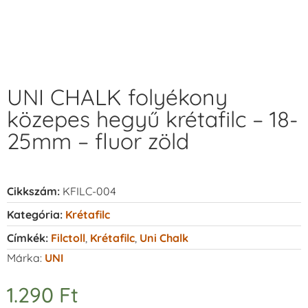
UNI CHALK folyékony
közepes hegyű krétafilc – 18-
25mm – fluor zöld
Cikkszám:
KFILC-004
Kategória:
Krétafilc
Címkék:
Filctoll
,
Krétafilc
,
Uni Chalk
Márka:
UNI
1.290
Ft