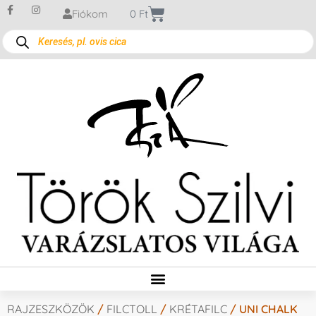
Fiókom
0
Ft
RAJZESZKÖZÖK
/
FILCTOLL
/
KRÉTAFILC
/ UNI CHALK