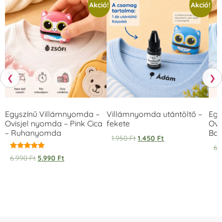
Akció!
Akció!
❮
❯
Egyszínű Villámnyomda –
Villámnyomda utántöltő –
Egy
Ovisjel nyomda – Pink Cica
fekete
Ovi
– Ruhanyomda
Bag
1.950
Ft
1.450
Ft
6.
Értékelés:
6.990
Ft
5.990
Ft
5.00
/ 5