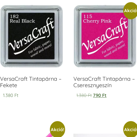
Akció
V
T
H
V
VersaCraft Tintapárna –
VersaCraft Tintapárna –
Fekete
Cseresznyeszín
1.380
Ft
1.380
Ft
790
Ft
Akció!
Akció