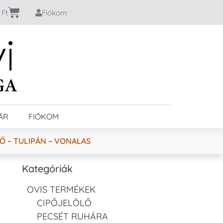
0
Ft
Fiókom
ÁR
FIÓKOM
Ő – TULIPÁN – VONALAS
Kategóriák
OVIS TERMÉKEK
CIPŐJELÖLŐ
PECSÉT RUHÁRA