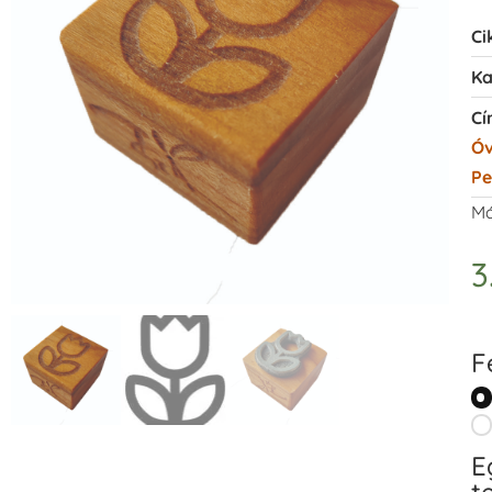
Ci
Ka
Cí
Óv
Pe
Má
3
F
E
t