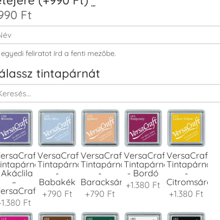
990 Ft
 egyedi feliratot írd a fenti mezőbe.
álassz tintapárnát
ersaCraft
VersaCraft
VersaCraft
VersaCraft
VersaCraft
intapárna
Tintapárna
Tintapárna
Tintapárna
Tintapárna
 Akáclila
-
-
- Bordó
-
–
Babakék
Baracksárga
Citromsárga
+1.380 Ft
ersaCraft
+790 Ft
+790 Ft
+1.380 Ft
+1.380 Ft