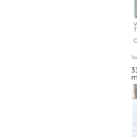
V
T
C
Tex
3
m
V
T
F