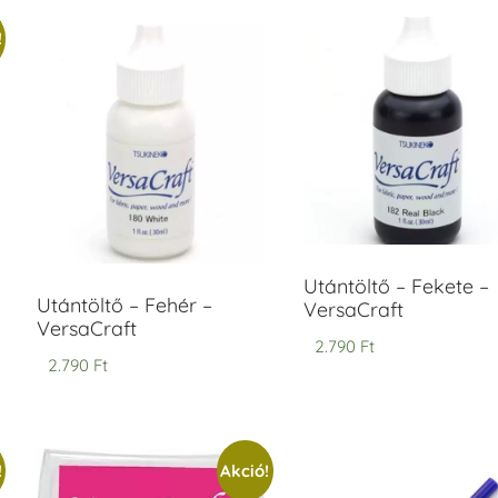
!
ersaCraft
VersaCraft
intapárna
Tintapárna
-
- Vízkék
idegszürke
+790 Ft
-
ersaCraft
+1.380 Ft
Utántöltő – Fekete –
Utántöltő – Fehér –
VersaCraft
VersaCraft
2.790
Ft
2.790
Ft
!
Akció!