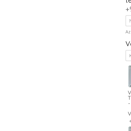
+
Az
V
V
T
-
V