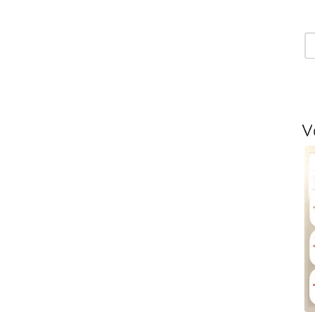
T
V
T
-
L
V
T
V
T
m