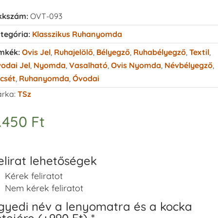
kkszám:
OVT-093
tegória:
Klasszikus Ruhanyomda
mkék:
Ovis Jel
,
Ruhajelölő
,
Bélyegző
,
Ruhabélyegző
,
Textil
,
odai Jel
,
Nyomda
,
Vasalható
,
Ovis Nyomda
,
Névbélyegző
,
csét
,
Ruhanyomda
,
Óvodai
rka:
TSz
.450
Ft
elirat lehetőségek
Kérek feliratot
Nem kérek feliratot
gyedi név a lenyomatra és a kocka
etejére (+990 Ft)
*