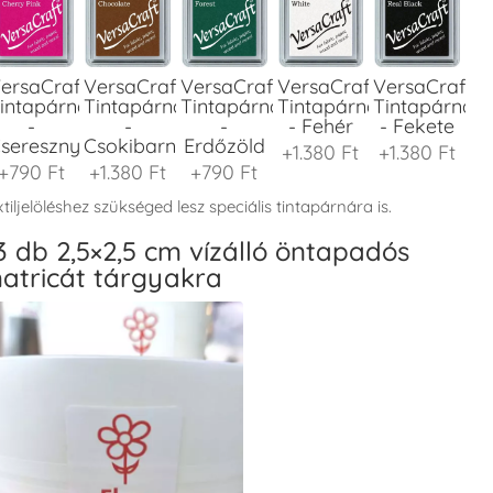
ersaCraft
VersaCraft
VersaCraft
VersaCraft
VersaCraft
intapárna
Tintapárna
Tintapárna
Tintapárna
Tintapárna
-
-
-
- Fehér
- Fekete
seresznyeszín
Csokibarna
Erdőzöld
+1.380 Ft
+1.380 Ft
+790 Ft
+1.380 Ft
+790 Ft
tiljelöléshez szükséged lesz speciális tintapárnára is.
3 db 2,5×2,5 cm vízálló öntapadós
atricát tárgyakra
ersaCraft
VersaCraft
VersaCraft
VersaCraft
VersaCraft
intapárna
Tintapárna
Tintapárna
Tintapárna
Tintapárna
-
-
-
-
-
enyőzöld
Gránátalma
Homokbarna
Kiwizöld
Narancssárg
+1.380 Ft
+790 Ft
+1.380 Ft
+1.380 Ft
+1.380 Ft