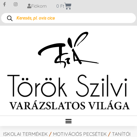
Fiókom
0
Ft
ISKOLAI TERMÉKEK
/
MOTIVÁCIÓS PECSÉTEK
/
TANÍTÓI