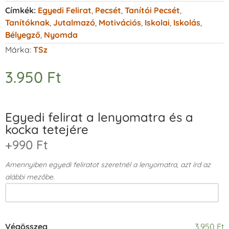
Címkék:
Egyedi Felirat
,
Pecsét
,
Tanítói Pecsét
,
Tanítóknak
,
Jutalmazó
,
Motivációs
,
Iskolai
,
Iskolás
,
Bélyegző
,
Nyomda
Márka:
TSz
3.950
Ft
Egyedi felirat a lenyomatra és a
kocka tetejére
+990 Ft
Amennyiben egyedi feliratot szeretnél a lenyomatra, azt írd az
alábbi mezőbe.
Végösszeg
3.950 Ft