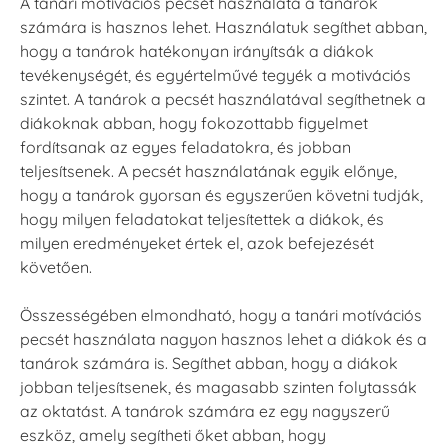
A tanári motívációs pecsét használata a tanárok
számára is hasznos lehet. Használatuk segíthet abban,
hogy a tanárok hatékonyan irányítsák a diákok
tevékenységét, és egyértelművé tegyék a motivációs
szintet. A tanárok a pecsét használatával segíthetnek a
diákoknak abban, hogy fokozottabb figyelmet
fordítsanak az egyes feladatokra, és jobban
teljesítsenek. A pecsét használatának egyik előnye,
hogy a tanárok gyorsan és egyszerűen követni tudják,
hogy milyen feladatokat teljesítettek a diákok, és
milyen eredményeket értek el, azok befejezését
követően.
Összességében elmondható, hogy a tanári motívációs
pecsét használata nagyon hasznos lehet a diákok és a
tanárok számára is. Segíthet abban, hogy a diákok
jobban teljesítsenek, és magasabb szinten folytassák
az oktatást. A tanárok számára ez egy nagyszerű
eszköz, amely segítheti őket abban, hogy