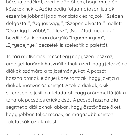
búcsúajándékot, ezért eldöntöttem, hogy majd én
készítek nekik. Azóta pedig folyamatosan jutnak
eszembe jobbnál jobb mondatok és rajzok. “Szépen
dolgoztál!”, “Ügyes vagy!”, “Szépen olvastál!” mellett
“Csak így tovább!, “Jó lesz!”, „Na, látod megy ez!”
buzdító és finoman dorgáló “Irgumburgum”,
„Ejnyebejnye!” pecsétek is szélesítik a palettát.
Tanári motívációs pecsét egy nagyszerű eszköz,
amelyet tanárok használhatnak azért, hogy jelezzék a
diákok számára a teljesítményüket. A pecsét
használatának előnyei közé tartozik, hogy javítja a
diákok motivációs szintjét. Azok a diákok, akik
sikeresen teljesítik a feladatot, nagy örömmel látják a
tanárok pecsétes értékelését. A pecsét használata
segíthet a diákoknak abban, hogy ösztönözze őket,
hogy jobban teljesítsenek, és magasabb szinten
folytassák az oktatást.