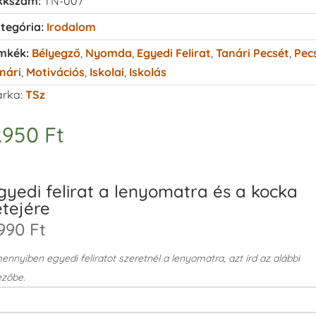
kkszám:
TN-007
tegória:
Irodalom
mkék:
Bélyegző
,
Nyomda
,
Egyedi Felirat
,
Tanári Pecsét
,
Pec
nári
,
Motivációs
,
Iskolai
,
Iskolás
rka:
TSz
.950
Ft
gyedi felirat a lenyomatra és a kocka
etejére
990 Ft
nnyiben egyedi feliratot szeretnél a lenyomatra, azt írd az alábbi
zőbe.