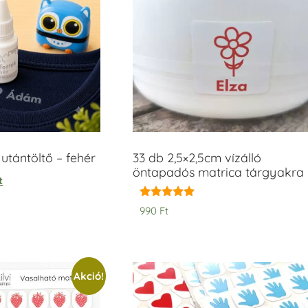
tántöltő – fehér
33 db 2,5×2,5cm vízálló
öntapadós matrica tárgyakra
t
Értékelés:
990
Ft
5.00
/ 5
Akció!