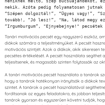
néniknek méltó, szép búcsúajándékot, ez
nekik. Azóta pedig folyamatosan jutnak 
“Szépen dolgoztál!”, “Ügyes vagy!”, “Sz
tovább!, “Jó lesz!”, "Na, látod megy ez
“Irgumburgum”, "Ejnyebejnye!" pecsétek
Tanári motívációs pecsét egy nagyszerű eszköz, am
diákok számára a teljesítményüket. A pecsét haszná
motivációs szintjét. Azok a diákok, akik sikeresen t
pecsétes értékelését. A pecsét használata segíthe
teljesítsenek, és magasabb szinten folytassák az okt
A tanári motívációs pecsét használata a tanárok sz
hogy a tanárok hatékonyan irányítsák a diákok te
szintet. A tanárok a pecsét használatával segíthe
fordítsanak az egyes feladatokra, és jobban teljesí
tanárok gyorsan és egyszerűen követni tudják, hogy 