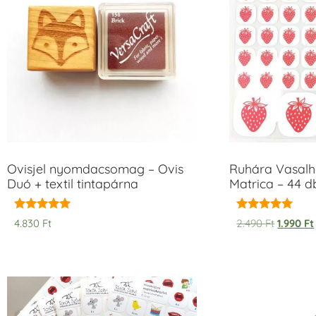
Ovisjel nyomdacsomag – Ovis
Ruhára Vasalha
Duó + textil tintapárna
Matrica – 44 d
Értékelés:
Értékelés:
4.830
Ft
2.490
Ft
1.990
Ft
5.00
5.00
/ 5
/ 5