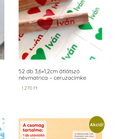
52 db 3,6×1,2cm átlátszó
névmatrica – ceruzacímke
1.270
Ft
Akció!