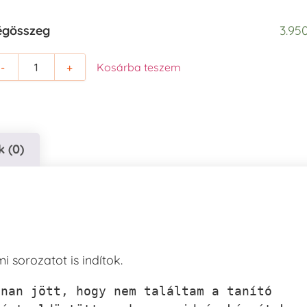
égösszeg
3.950
-
+
Kosárba teszem
 (0)
i sorozatot is indítok.
nan jött, hogy nem találtam a tanító 