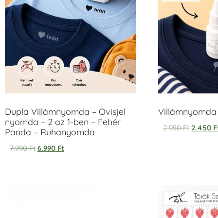
Dupla Villámnyomda – Ovisjel
Villámnyomda u
nyomda – 2 az 1-ben – Fehér
2.950
Ft
2.450
F
Panda – Ruhanyomda
7.990
Ft
6.990
Ft