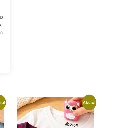
és
k
bá
ió!
Akció!