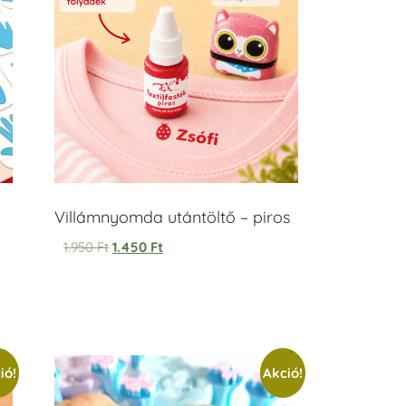
Villámnyomda utántöltő – piros
1.950
Ft
1.450
Ft
ió!
Akció!