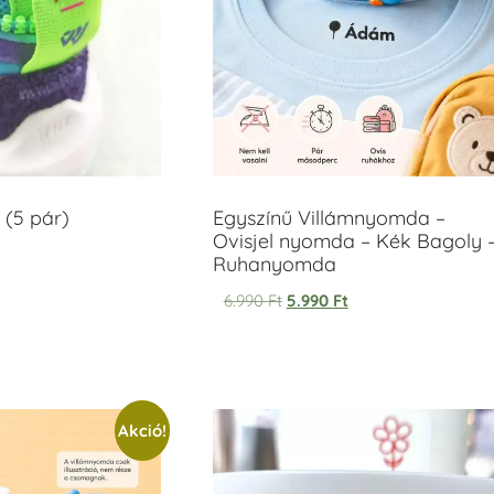
 (5 pár)
Egyszínű Villámnyomda –
Ovisjel nyomda – Kék Bagoly 
Ruhanyomda
6.990
Ft
5.990
Ft
Akció!