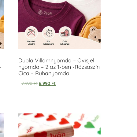
Dupla Villámnyomda – Ovisjel
–
nyomda – 2 az 1-ben -Rózsaszín
Cica – Ruhanyomda
7.990
Ft
6.990
Ft