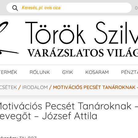
TERMÉK
RÓLUNK
GYIK
KOSARAM
PÉNZT
ECSÉTEK
/
IRODALOM
/ MOTIVÁCIÓS PECSÉT TANÁROKNAK –
otivációs Pecsét Tanároknak 
evegőt – József Attila