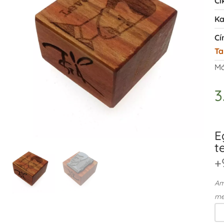
Ci
Ka
Cí
Ta
Má
3
E
t
+
Ame
me