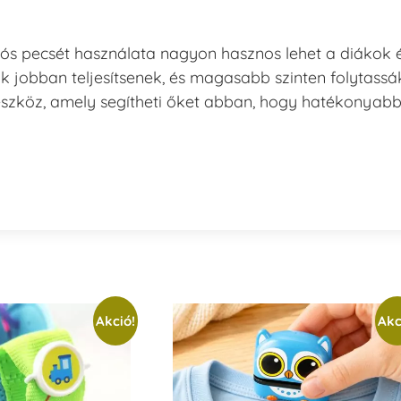
ós pecsét használata nagyon hasznos lehet a diákok 
k jobban teljesítsenek, és magasabb szinten folytassá
eszköz, amely segítheti őket abban, hogy hatékonyab
Akció!
Akc