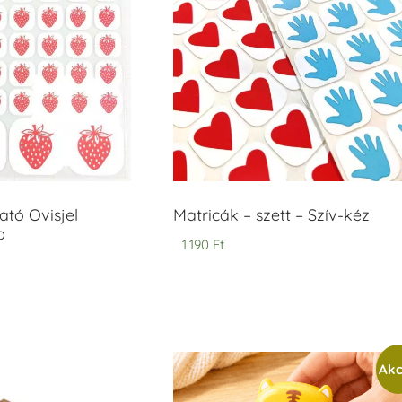
tó Ovisjel
Matricák – szett – Szív-kéz
b
1.190
Ft
Akc