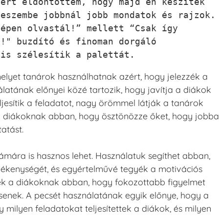
ért eldöntöttem, hogy majd én készítek 
eszembe jobbnál jobb mondatok és rajzok. 
épen olvastál!” mellett “Csak így 
!" buzdító és finoman dorgáló 
 is szélesítik a palettát.
elyet tanárok használhatnak azért, hogy jelezzék a
latának előnyei közé tartozik, hogy javítja a diákok
eljesítik a feladatot, nagy örömmel látják a tanárok
t a diákoknak abban, hogy ösztönözze őket, hogy jobb
atást.
ámára is hasznos lehet. Használatuk segíthet abban,
vékenységét, és egyértelművé tegyék a motivációs
tnek a diákoknak abban, hogy fokozottabb figyelmet
tsenek. A pecsét használatának egyik előnye, hogy a
milyen feladatokat teljesítettek a diákok, és milyen