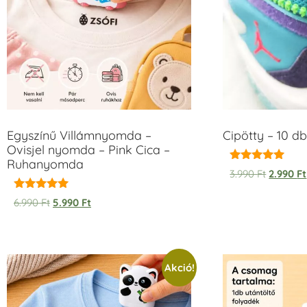
Egyszínű Villámnyomda –
Cipötty – 10 db
Ovisjel nyomda – Pink Cica –
Ruhanyomda
Értékelés:
3.990
Ft
2.990
Ft
5.00
/ 5
Értékelés:
6.990
Ft
5.990
Ft
5.00
/ 5
Akció!