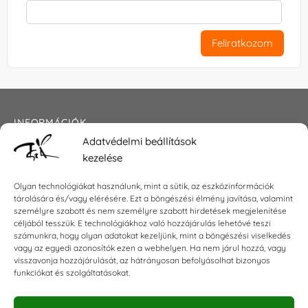
Feliratkozom
INFORMÁCIÓK
Adatvédelmi beállítások
Általános szerződési feltételek
kezelése
Adatkezelési tájékoztató
Impresszum
Olyan technológiákat használunk, mint a sütik, az eszközinformációk
tárolására és/vagy elérésére. Ezt a böngészési élmény javítása, valamint
személyre szabott és nem személyre szabott hirdetések megjelenítése
céljából tesszük. E technológiákhoz való hozzájárulás lehetővé teszi
KAPCSOLAT
számunkra, hogy olyan adatokat kezeljünk, mint a böngészési viselkedés
vagy az egyedi azonosítók ezen a webhelyen. Ha nem járul hozzá, vagy
visszavonja hozzájárulását, az hátrányosan befolyásolhat bizonyos
E-mail:
shop@torokszilvi.com
funkciókat és szolgáltatásokat.
Telefon: +36 30 6767872