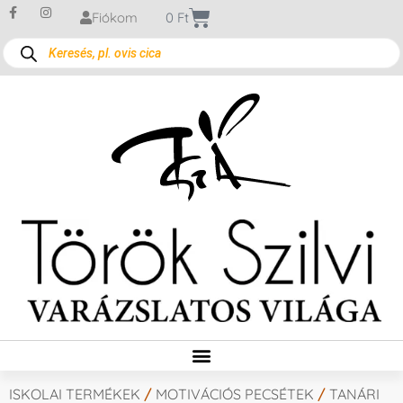
Fiókom
0
Ft
ISKOLAI TERMÉKEK
/
MOTIVÁCIÓS PECSÉTEK
/
TANÁRI