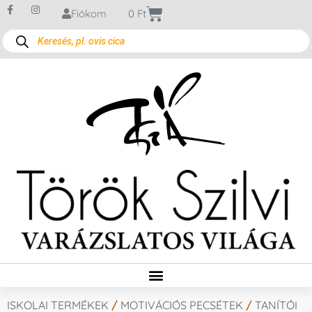
Fiókom
0
Ft
ISKOLAI TERMÉKEK
/
MOTIVÁCIÓS PECSÉTEK
/
TANÍTÓI