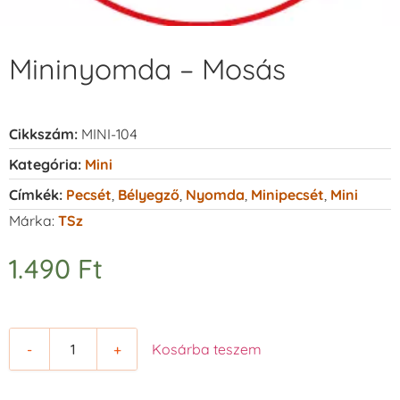
Mininyomda – Mosás
Cikkszám:
MINI-104
Kategória:
Mini
Címkék:
Pecsét
,
Bélyegző
,
Nyomda
,
Minipecsét
,
Mini
Márka:
TSz
1.490
Ft
-
+
Kosárba teszem