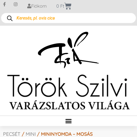
Fiókom
0
Ft
PECSÉT
/
MINI
/ MININYOMDA – MOSÁS