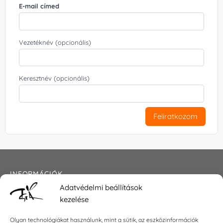
E-mail címed
Vezetéknév (opcionális)
Keresztnév (opcionális)
Feliratkozom
INFORMÁCIÓK
Adatvédelmi beállítások
Általános szerződési feltételek
kezelése
Adatkezelési tájékoztató
Impresszum
Olyan technológiákat használunk, mint a sütik, az eszközinformációk