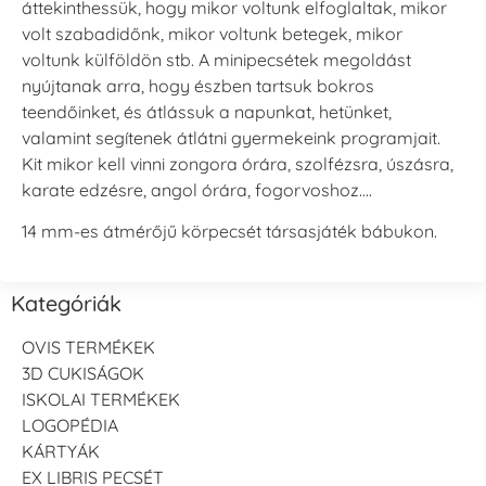
áttekinthessük, hogy mikor voltunk elfoglaltak, mikor
volt szabadidőnk, mikor voltunk betegek, mikor
voltunk külföldön stb. A minipecsétek megoldást
nyújtanak arra, hogy észben tartsuk bokros
teendőinket, és átlássuk a napunkat, hetünket,
valamint segítenek átlátni gyermekeink programjait.
Kit mikor kell vinni zongora órára, szolfézsra, úszásra,
karate edzésre, angol órára, fogorvoshoz….
14 mm-es átmérőjű körpecsét társasjáték bábukon.
Kategóriák
OVIS TERMÉKEK
3D CUKISÁGOK
ISKOLAI TERMÉKEK
LOGOPÉDIA
KÁRTYÁK
EX LIBRIS PECSÉT