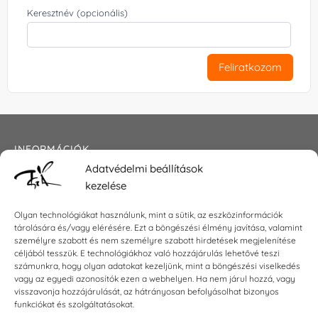
Keresztnév (opcionális)
Feliratkozom
INFORMÁCIÓK
Adatvédelmi beállítások
Általános szerződési feltételek
kezelése
Adatkezelési tájékoztató
Impresszum
Olyan technológiákat használunk, mint a sütik, az eszközinformációk
tárolására és/vagy elérésére. Ezt a böngészési élmény javítása, valamint
személyre szabott és nem személyre szabott hirdetések megjelenítése
céljából tesszük. E technológiákhoz való hozzájárulás lehetővé teszi
KAPCSOLAT
számunkra, hogy olyan adatokat kezeljünk, mint a böngészési viselkedés
vagy az egyedi azonosítók ezen a webhelyen. Ha nem járul hozzá, vagy
visszavonja hozzájárulását, az hátrányosan befolyásolhat bizonyos
E-mail:
shop@torokszilvi.com
funkciókat és szolgáltatásokat.
Telefon: +36 30 6767872