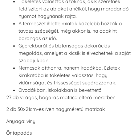
Tökéletes választás azoknak, akik szeretnék
feldíszíteni az ablakot anélkül, hogy maradandó
nyomot hagynának rajta.
A természet ihlette minták közelebb hozzák a
tavasz szépségét, még akkor is, ha odakint
borongós az idő.
Gyerekbarát és biztonságos dekorációs
megoldás, amelyet a kicsik is élvezhetnek a saját
szobájukban.
Nemcsak otthonra, hanem irodákba, üzletek
kirakatába is tökéletes választás, hogy
vidámságot és frissességet sugározzanak.
Óvodákban, iskolákban is bevethető
27 db virágos, bogaras matrica eltérő méretben
2 db 30x21cm-es íven nagyméretű matricák
Anyaga: vinyl
Öntapadós