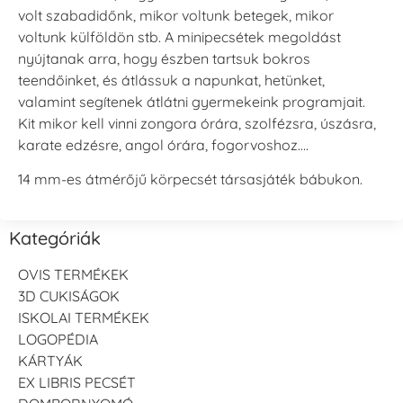
volt szabadidőnk, mikor voltunk betegek, mikor
voltunk külföldön stb. A minipecsétek megoldást
nyújtanak arra, hogy észben tartsuk bokros
teendőinket, és átlássuk a napunkat, hetünket,
valamint segítenek átlátni gyermekeink programjait.
Kit mikor kell vinni zongora órára, szolfézsra, úszásra,
karate edzésre, angol órára, fogorvoshoz….
14 mm-es átmérőjű körpecsét társasjáték bábukon.
Kategóriák
OVIS TERMÉKEK
3D CUKISÁGOK
ISKOLAI TERMÉKEK
LOGOPÉDIA
KÁRTYÁK
EX LIBRIS PECSÉT