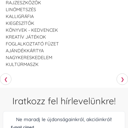
RAJZESZKÖZÖK
LINÓMETSZÉS
KALLIGRÁFIA
KIEGÉSZÍTŐK
KÖNYVEK - KEDVENCEK
KREATÍV JÁTÉKOK
FOGLALKOZTATÓ FÜZET
AJÁNDÉKKÁRTYA
NAGYKERESKEDELEM
KULTÚRMASZK
❮
❯
Iratkozz fel hírlevelünkre!
Ne maradj le újdonságainkról, akcióinkról!
E-mail címed