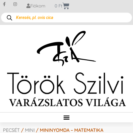
Fiókom
0
Ft
PECSÉT
/
MINI
/ MININYOMDA – MATEMATIKA