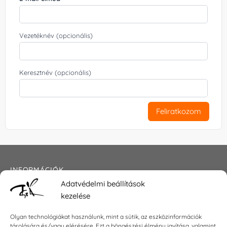
Vezetéknév (opcionális)
Keresztnév (opcionális)
Feliratkozom
INFORMÁCIÓK
Adatvédelmi beállítások
Általános szerződési feltételek
kezelése
Adatkezelési tájékoztató
Impresszum
Olyan technológiákat használunk, mint a sütik, az eszközinformációk
tárolására és/vagy elérésére. Ezt a böngészési élmény javítása, valamint