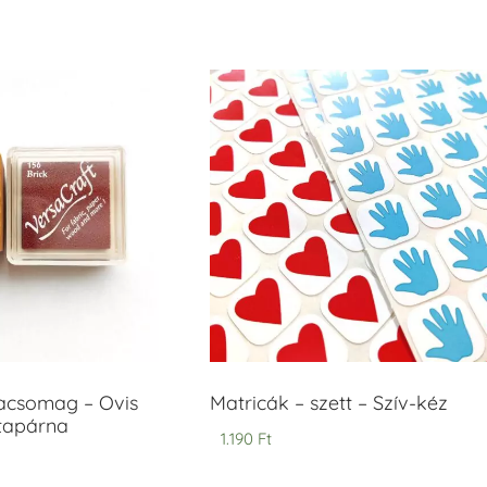
/ 5
acsomag – Ovis
Matricák – szett – Szív-kéz
ntapárna
1.190
Ft