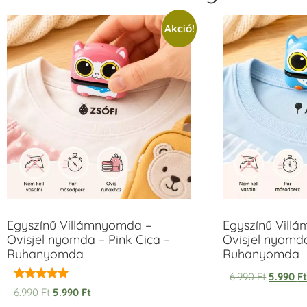
Akció!
Egyszínű Villámnyomda –
Egyszínű Vill
Ovisjel nyomda – Pink Cica –
Ovisjel nyomd
Ruhanyomda
Ruhanyomda
6.990
Ft
5.990
F
Értékelés:
6.990
Ft
5.990
Ft
5.00