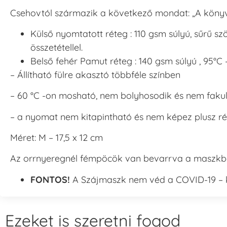
Csehovtól származik a következő mondat: „A könyv 
Külső nyomtatott réteg : 110 gsm súlyú, sűrű s
összetétellel.
Belső fehér Pamut réteg : 140 gsm súlyú , 95°
– Állítható fülre akasztó többféle színben
– 60 °C -on mosható, nem bolyhosodik és nem faku
– a nyomat nem kitapintható és nem képez plusz ré
Méret: M – 17,5 x 12 cm
Az orrnyeregnél fémpöcök van bevarrva a maszkb
FONTOS!
A Szájmaszk nem véd a COVID-19 – k
Ezeket is szeretni fogod