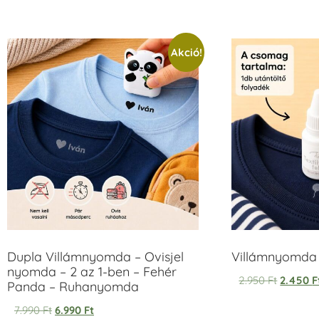
/ 5
Akció!
Dupla Villámnyomda – Ovisjel
Villámnyomda u
nyomda – 2 az 1-ben – Fehér
2.950
Ft
2.450
F
Panda – Ruhanyomda
7.990
Ft
6.990
Ft