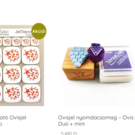
Akció!
tó Ovisjel
Ovisjel nyomdacsomag – Ovis
b
Duó + mini
5.490
Ft