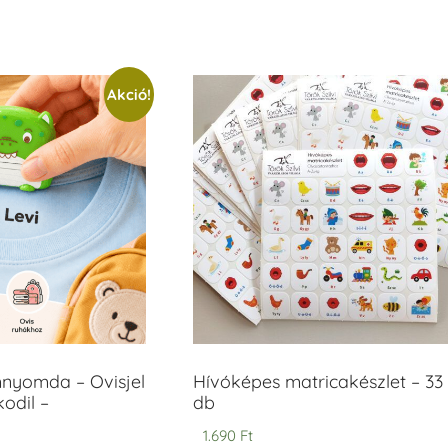
Akció!
mnyomda – Ovisjel
Hívóképes matricakészlet – 33
odil –
db
1.690
Ft