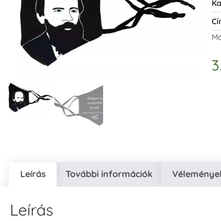
Ka
Cí
Má
3
Leírás
További információk
Vélemények
Leírás