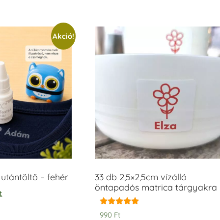
Akció!
tántöltő – fehér
33 db 2,5×2,5cm vízálló
öntapadós matrica tárgyakra
t
Értékelés:
990
Ft
5.00