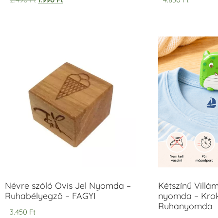
5.00
5.00
/ 5
/ 5
Névre szóló Ovis Jel Nyomda –
Kétszínű Villá
Ruhabélyegző – FAGYI
nyomda – Krok
Ruhanyomda
3.450
Ft