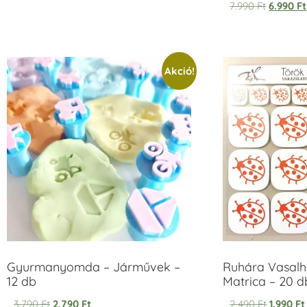
7.990
Ft
6.990
Ft
Akció!
Gyurmanyomda – Járművek –
Ruhára Vasalha
12 db
Matrica – 20 d
3.790
Ft
2.790
Ft
2.490
Ft
1.990
Ft