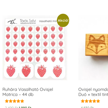
Akció!
Ruhára Vasalható Ovisjel
Ovisjel nyomd
Matrica – 44 db
Duó + textil ti
Értékelés:
Értékelés:
2.490
Ft
1.990
Ft
4.830
Ft