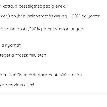
kotta, a beszélgetés pedig ének.”
zövésű enyhén vízlepergetős anyag , 100% polyester
C -on előmosott , 100% pamut vászon anyag,
l a nyomat
teget a maszk felületén
a a szemüvegesek páramentesítése miatt.
oronavírus ellen!