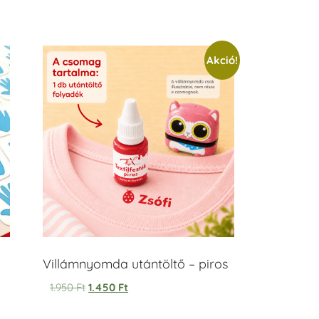
Akció!
Villámnyomda utántöltő – piros
1.950
Ft
1.450
Ft