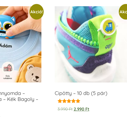
Akció!
Akc
ámnyomda –
Cipötty – 10 db (5 pár)
a – Kék Bagoly –
Értékelés:
3.990
Ft
2.990
Ft
5.00
t
/ 5