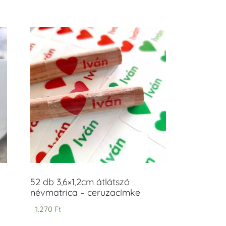
52 db 3,6×1,2cm átlátszó
névmatrica – ceruzacímke
1.270
Ft