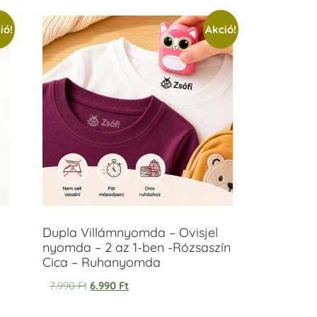
ió!
Akció!
Dupla Villámnyomda – Ovisjel
nyomda – 2 az 1-ben -Rózsaszín
Cica – Ruhanyomda
7.990
Ft
6.990
Ft