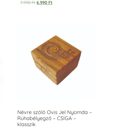
7.990
Ft
6.990
Ft
Névre szóló Ovis Jel Nyomda –
Ruhabélyegző – CSIGA –
klasszik