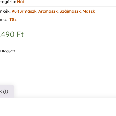
tegória:
Női
mkék:
Kultúrmaszk
,
Arcmaszk
,
Szájmaszk
,
Maszk
rka:
TSz
.490
Ft
Elfogyott
 (1)