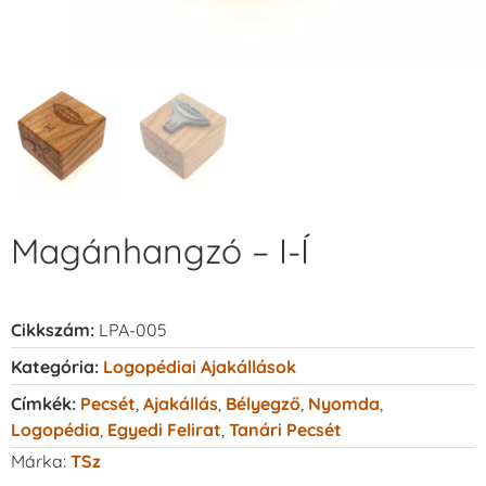
Magánhangzó – I-Í
Cikkszám:
LPA-005
Kategória:
Logopédiai Ajakállások
Címkék:
Pecsét
,
Ajakállás
,
Bélyegző
,
Nyomda
,
Logopédia
,
Egyedi Felirat
,
Tanári Pecsét
Márka:
TSz