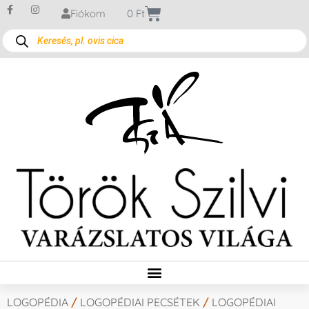
Fiókom
0
Ft
LOGOPÉDIA
/
LOGOPÉDIAI PECSÉTEK
/
LOGOPÉDIAI