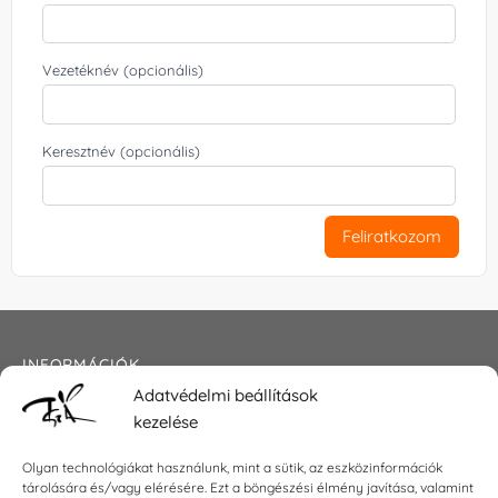
Vezetéknév (opcionális)
Keresztnév (opcionális)
Feliratkozom
INFORMÁCIÓK
Adatvédelmi beállítások
Általános szerződési feltételek
kezelése
Adatkezelési tájékoztató
Impresszum
Olyan technológiákat használunk, mint a sütik, az eszközinformációk
tárolására és/vagy elérésére. Ezt a böngészési élmény javítása, valamint