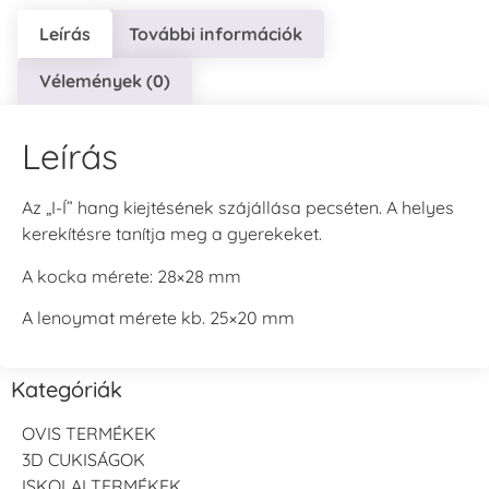
Leírás
További információk
Vélemények (0)
Leírás
Az „I-Í” hang kiejtésének szájállása pecséten. A helyes
kerekítésre tanítja meg a gyerekeket.
A kocka mérete: 28×28 mm
A lenoymat mérete kb. 25×20 mm
Kategóriák
OVIS TERMÉKEK
3D CUKISÁGOK
ISKOLAI TERMÉKEK