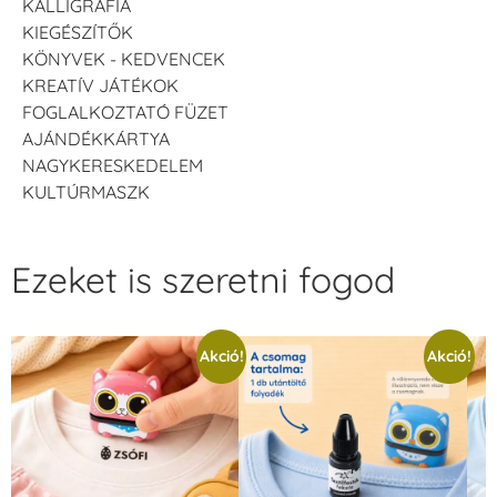
KALLIGRÁFIA
KIEGÉSZÍTŐK
KÖNYVEK - KEDVENCEK
KREATÍV JÁTÉKOK
FOGLALKOZTATÓ FÜZET
AJÁNDÉKKÁRTYA
NAGYKERESKEDELEM
KULTÚRMASZK
Ezeket is szeretni fogod
Akció!
Akció!