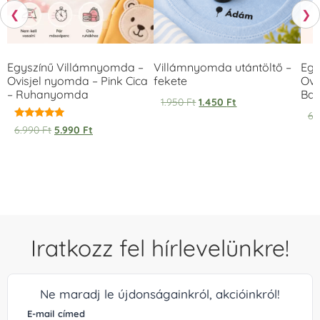
❮
❯
Egyszínű Villámnyomda –
Villámnyomda utántöltő –
Egy
Ovisjel nyomda – Pink Cica
fekete
Ovi
– Ruhanyomda
Bag
1.950
Ft
1.450
Ft
6.
Értékelés:
6.990
Ft
5.990
Ft
5.00
/ 5
Iratkozz fel hírlevelünkre!
Ne maradj le újdonságainkról, akcióinkról!
E-mail címed