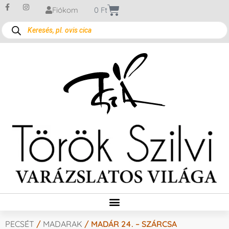
Fiókom
0
Ft
PECSÉT
/
MADARAK
/ MADÁR 24. – SZÁRCSA