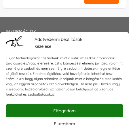
INFORMÁCIÓK
Adatvédelmi beállítások
Általános szerződési feltételek
kezelése
Adatkezelési tájékoztató
Impresszum
Olyan technológiákat használunk, mint a sütik, az eszközinformációk
tárolására és/vagy elérésére. Ezt a böngészési élmény javítása, valamint
személyre szabott és nem személyre szabott hirdetések megjelenítése
céljából tesszük. E technológiákhoz való hozzájárulás lehetővé teszi
KAPCSOLAT
számunkra, hogy olyan adatokat kezeljünk, mint a böngészési viselkedés
vagy az egyedi azonosítók ezen a webhelyen. Ha nem járul hozzá, vagy
visszavonja hozzájárulását, az hátrányosan befolyásolhat bizonyos
E-mail:
shop@torokszilvi.com
funkciókat és szolgáltatásokat.
Telefon: +36 30 6767872
Elfogadom
KÖZÖSSÉGI
Elutasítom