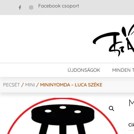
Facebook csoport
ÚJDONSÁGOK
MINDEN 
PECSÉT
/
MINI
/ MININYOMDA – LUCA SZÉKE
M
Ci