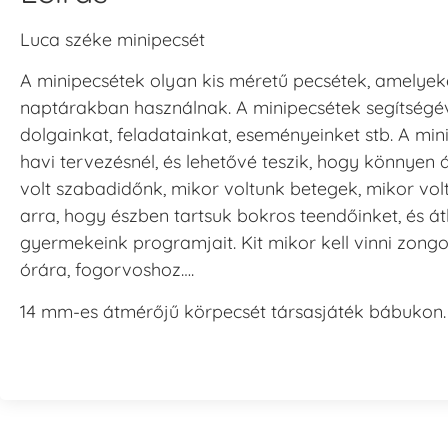
Luca széke minipecsét
A minipecsétek olyan kis méretű pecsétek, amelyeke
naptárakban használnak. A minipecsétek segítségév
dolgainkat, feladatainkat, eseményeinket stb. A mi
havi tervezésnél, és lehetővé teszik, hogy könnyen 
volt szabadidőnk, mikor voltunk betegek, mikor vol
arra, hogy észben tartsuk bokros teendőinket, és át
gyermekeink programjait. Kit mikor kell vinni zongo
órára, fogorvoshoz….
14 mm-es átmérőjű körpecsét társasjáték bábukon.