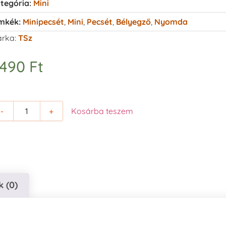
tegória:
Mini
mkék:
Minipecsét
,
Mini
,
Pecsét
,
Bélyegző
,
Nyomda
rka:
TSz
.490
Ft
-
+
Kosárba teszem
 (0)