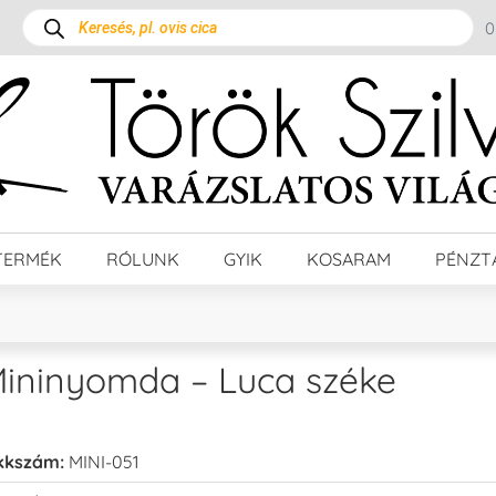
TERMÉK
RÓLUNK
GYIK
KOSARAM
PÉNZT
ininyomda – Luca széke
kkszám:
MINI-051