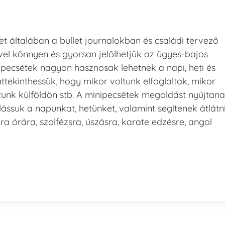
t általában a bullet journalokban és családi tervező
el könnyen és gyorsan jelölhetjük az ügyes-bajos
nipecsétek nagyon hasznosak lehetnek a napi, heti és
áttekinthessük, hogy mikor voltunk elfoglaltak, mikor
tunk külföldön stb. A minipecsétek megoldást nyújtan
lássuk a napunkat, hetünket, valamint segítenek átlátn
ra órára, szolfézsra, úszásra, karate edzésre, angol