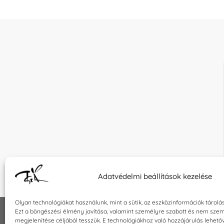
Adatvédelmi beállítások kezelése
Olyan technológiákat használunk, mint a sütik, az eszközinformációk tárolá
Ezt a böngészési élmény javítása, valamint személyre szabott és nem szem
megjelenítése céljából tesszük. E technológiákhoz való hozzájárulás lehet
INFORMÁCIÓK
KAPCSOLA