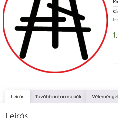
Ka
Cí
Má
1
Leírás
További információk
Vélemények
Leírás