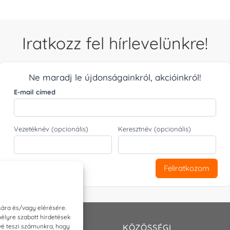
Iratkozz fel hírlevelünkre!
Ne maradj le újdonságainkról, akcióinkról!
E-mail címed
Vezetéknév (opcionális)
Keresztnév (opcionális)
Feliratkozom
sára és/vagy elérésére.
élyre szabott hirdetések
ővé teszi számunkra, hogy
T
KÖZÖSSÉGI