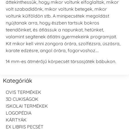
áttekinthessük, hogy mikor voltunk elfoglaltak, mikor
volt szabadidőnk, mikor voltunk betegek, mikor
voltunk külföldön stb. A minipecsétek megoldást
nyújtanak arra, hogy észben tartsuk bokros
teendőinket, és átlássuk a napunkat, hetünket,
valamint segítenek átlátni gyermekeink programjait.
Kit mikor kell vinni zongora órára, szolfézsra, úszásra,
karate edzésre, angol órára, fogorvoshoz….
14 mm-es átmérőjű körpecsét társasjáték bábukon.
Kategóriák
OVIS TERMÉKEK
3D CUKISÁGOK
ISKOLAI TERMÉKEK
LOGOPÉDIA
KÁRTYÁK
EX LIBRIS PECSÉT