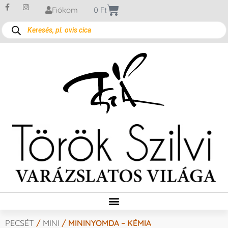
Fiókom
0
Ft
PECSÉT
/
MINI
/ MININYOMDA – KÉMIA