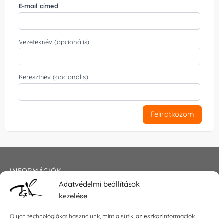
E-mail címed
Vezetéknév (opcionális)
Keresztnév (opcionális)
Feliratkozom
INFORMÁCIÓK
Adatvédelmi beállítások
Általános szerződési feltételek
kezelése
Adatkezelési tájékoztató
Impresszum
Olyan technológiákat használunk, mint a sütik, az eszközinformációk