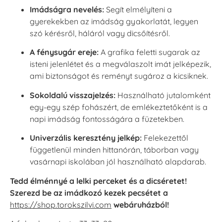
Imádságra nevelés:
Segít elmélyíteni a
gyerekekben az imádság gyakorlatát, legyen
szó kérésről, háláról vagy dicsőítésről.
A fénysugár ereje:
A grafika feletti sugarak az
isteni jelenlétet és a megválaszolt imát jelképezik,
ami biztonságot és reményt sugároz a kicsiknek.
Sokoldalú visszajelzés:
Használható jutalomként
egy-egy szép fohászért, de emlékeztetőként is a
napi imádság fontosságára a füzetekben.
Univerzális keresztény jelkép:
Felekezettől
függetlenül minden hittanórán, táborban vagy
vasárnapi iskolában jól használható alapdarab.
Tedd élménnyé a lelki perceket és a dicséretet!
Szerezd be az imádkozó kezek pecsétet a
https://shop.torokszilvi.com
webáruházból!