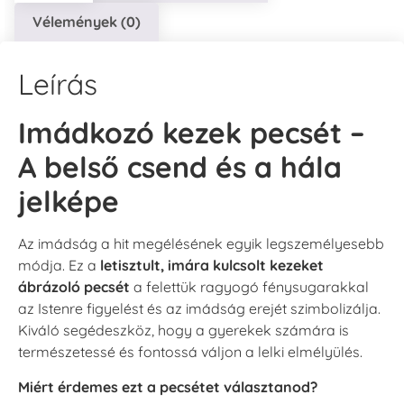
Vélemények (0)
Leírás
Imádkozó kezek pecsét –
A belső csend és a hála
jelképe
Az imádság a hit megélésének egyik legszemélyesebb
módja. Ez a
letisztult, imára kulcsolt kezeket
ábrázoló pecsét
a felettük ragyogó fénysugarakkal
az Istenre figyelést és az imádság erejét szimbolizálja.
Kiváló segédeszköz, hogy a gyerekek számára is
természetessé és fontossá váljon a lelki elmélyülés.
Miért érdemes ezt a pecsétet választanod?