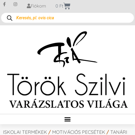
Fiókom
0
Ft
ISKOLAI TERMÉKEK
/
MOTIVÁCIÓS PECSÉTEK
/
TANÁRI