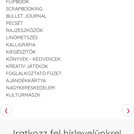
FLIPBOOK
SCRAPBOOKING
BULLET JOURNAL
PECSÉT
RAJZESZKÖZÖK
LINÓMETSZÉS
KALLIGRÁFIA
KIEGÉSZÍTŐK
KÖNYVEK - KEDVENCEK
KREATÍV JÁTÉKOK
FOGLALKOZTATÓ FÜZET
AJÁNDÉKKÁRTYA
NAGYKERESKEDELEM
KULTÚRMASZK
❮
❯
Iratkozz fel hírlevelünkre!