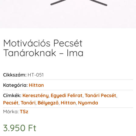
Motivációs Pecsét
Tanároknak – Ima
Cikkszám:
HT-051
Kategória:
Hittan
Címkék:
Keresztény
,
Egyedi Felirat
,
Tanári Pecsét
,
Pecsét
,
Tanári
,
Bélyegző
,
Hittan
,
Nyomda
Márka:
TSz
3.950
Ft