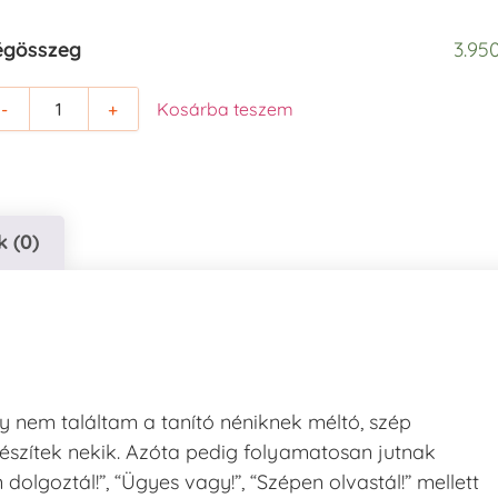
égösszeg
3.950
-
+
Kosárba teszem
 (0)
gy nem találtam a tanító néniknek méltó, szép
észítek nekik. Azóta pedig folyamatosan jutnak
lgoztál!”, “Ügyes vagy!”, “Szépen olvastál!” mellett