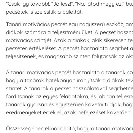
“Csak így tovább!, “Jó lesz!”, “Na, látod megy ez!” 
pecsétek is szélesítik a palettát.
Tanári motívációs pecsét egy nagyszerű eszköz, am
diákok számára a teljesítményüket. A pecsét haszná
motivációs szintjét. Azok a diákok, akik sikeresen t
pecsétes értékelését. A pecsét használata segíthe
teljesítsenek, és magasabb szinten folytassák az okt
A tanári motívációs pecsét használata a tanárok sz
hogy a tanárok hatékonyan irányítsák a diákok te
szintet. A tanárok a pecsét használatával segíthe
fordítsanak az egyes feladatokra, és jobban teljesí
tanárok gyorsan és egyszerűen követni tudják, hogy 
eredményeket értek el, azok befejezését követően.
Összességében elmondható, hogy a tanári motíváci