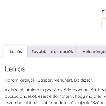
V
Leírás
További információk
Vélemények
Leírás
Három királyok: Gáspár, Menyhért, Boldizsár.
Az iskolai jutalmazó pecsétek ötlete onnan jött, ho
búcsúajándékot, ezért eldöntöttem, hogy majd én k
eszembe jobbnál jobb mondatok és rajzok. “Szépen do