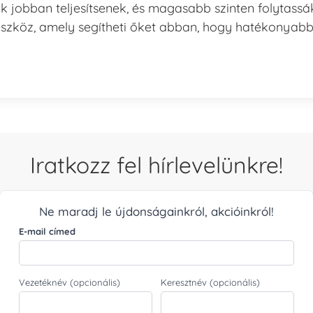
k jobban teljesítsenek, és magasabb szinten folytassá
eszköz, amely segítheti őket abban, hogy hatékonyab
Iratkozz fel hírlevelünkre!
Ne maradj le újdonságainkról, akcióinkról!
E-mail címed
Vezetéknév (opcionális)
Keresztnév (opcionális)