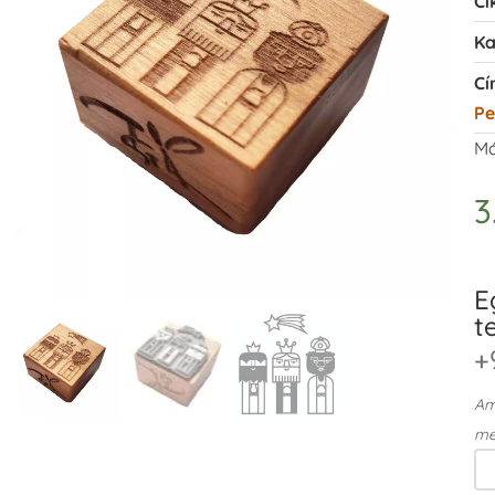
Ci
Ka
Cí
Pe
Má
3
E
t
+
Ame
me