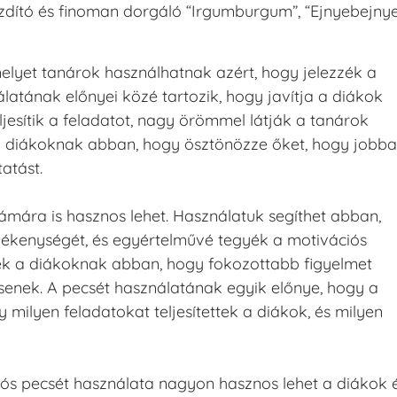
buzdító és finoman dorgáló “Irgumburgum”, “Ejnyebejnye
elyet tanárok használhatnak azért, hogy jelezzék a
latának előnyei közé tartozik, hogy javítja a diákok
eljesítik a feladatot, nagy örömmel látják a tanárok
t a diákoknak abban, hogy ösztönözze őket, hogy jobb
atást.
ámára is hasznos lehet. Használatuk segíthet abban,
vékenységét, és egyértelművé tegyék a motivációs
tnek a diákoknak abban, hogy fokozottabb figyelmet
tsenek. A pecsét használatának egyik előnye, hogy a
milyen feladatokat teljesítettek a diákok, és milyen
ós pecsét használata nagyon hasznos lehet a diákok 