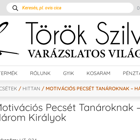
TERMÉK
RÓLUNK
GYIK
KOSARAM
PÉNZT
ECSÉTEK
/
HITTAN
/ MOTIVÁCIÓS PECSÉT TANÁROKNAK – H
otivációs Pecsét Tanároknak 
árom Királyok