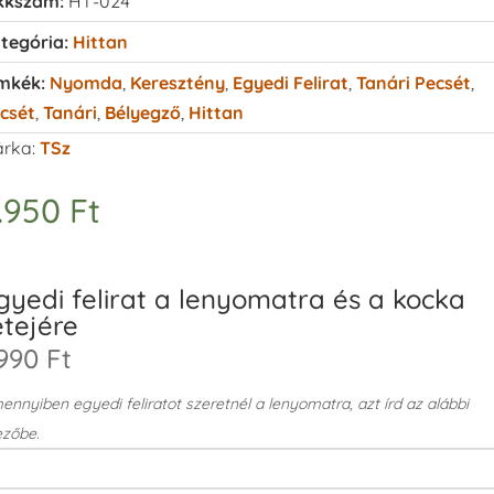
kkszám:
HT-024
tegória:
Hittan
mkék:
Nyomda
,
Keresztény
,
Egyedi Felirat
,
Tanári Pecsét
,
csét
,
Tanári
,
Bélyegző
,
Hittan
rka:
TSz
.950
Ft
gyedi felirat a lenyomatra és a kocka
etejére
990 Ft
nnyiben egyedi feliratot szeretnél a lenyomatra, azt írd az alábbi
zőbe.