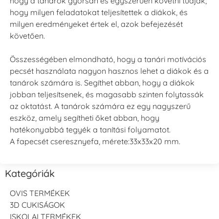
hogy a tanárok gyorsan és egyszerűen követni tudják,
hogy milyen feladatokat teljesítettek a diákok, és
milyen eredményeket értek el, azok befejezését
követően.
Összességében elmondható, hogy a tanári motívációs
pecsét használata nagyon hasznos lehet a diákok és a
tanárok számára is. Segíthet abban, hogy a diákok
jobban teljesítsenek, és magasabb szinten folytassák
az oktatást. A tanárok számára ez egy nagyszerű
eszköz, amely segítheti őket abban, hogy
hatékonyabbá tegyék a tanítási folyamatot.
A fapecsét cseresznyefa, mérete:33x33x20 mm.
Kategóriák
OVIS TERMÉKEK
3D CUKISÁGOK
ISKOLAI TERMÉKEK