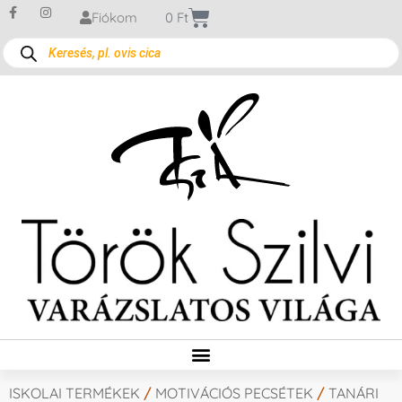
Fiókom
0
Ft
ISKOLAI TERMÉKEK
/
MOTIVÁCIÓS PECSÉTEK
/
TANÁRI