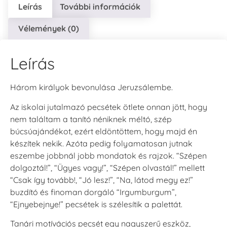
Leírás
További információk
Vélemények (0)
Leírás
Három királyok bevonulása Jeruzsálembe.
Az iskolai jutalmazó pecsétek ötlete onnan jött, hogy
nem találtam a tanító néniknek méltó, szép
búcsúajándékot, ezért eldöntöttem, hogy majd én
készítek nekik. Azóta pedig folyamatosan jutnak
eszembe jobbnál jobb mondatok és rajzok. “Szépen
dolgoztál!”, “Ügyes vagy!”, “Szépen olvastál!” mellett
“Csak így tovább!, “Jó lesz!”, “Na, látod megy ez!”
buzdító és finoman dorgáló “Irgumburgum”,
“Ejnyebejnye!” pecsétek is szélesítik a palettát.
Tanári motívációs pecsét egy nagyszerű eszköz,