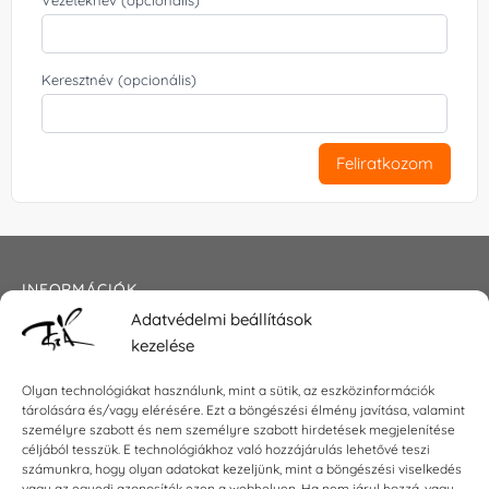
Vezetéknév (opcionális)
Keresztnév (opcionális)
Feliratkozom
INFORMÁCIÓK
Adatvédelmi beállítások
Általános szerződési feltételek
kezelése
Adatkezelési tájékoztató
Impresszum
Olyan technológiákat használunk, mint a sütik, az eszközinformációk
tárolására és/vagy elérésére. Ezt a böngészési élmény javítása, valamint
személyre szabott és nem személyre szabott hirdetések megjelenítése
céljából tesszük. E technológiákhoz való hozzájárulás lehetővé teszi
KAPCSOLAT
számunkra, hogy olyan adatokat kezeljünk, mint a böngészési viselkedés
vagy az egyedi azonosítók ezen a webhelyen. Ha nem járul hozzá, vagy