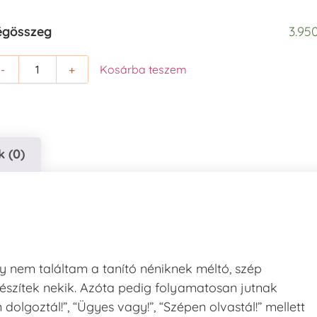
égösszeg
3.950
-
+
Kosárba teszem
 (0)
gy nem találtam a tanító néniknek méltó, szép
észítek nekik. Azóta pedig folyamatosan jutnak
lgoztál!”, “Ügyes vagy!”, “Szépen olvastál!” mellett