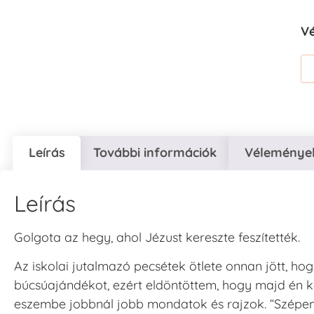
V
Leírás
További információk
Vélemények
Leírás
Golgota az hegy, ahol Jézust kereszte feszítették.
Az iskolai jutalmazó pecsétek ötlete onnan jött, ho
búcsúajándékot, ezért eldöntöttem, hogy majd én k
eszembe jobbnál jobb mondatok és rajzok. “Szépen do