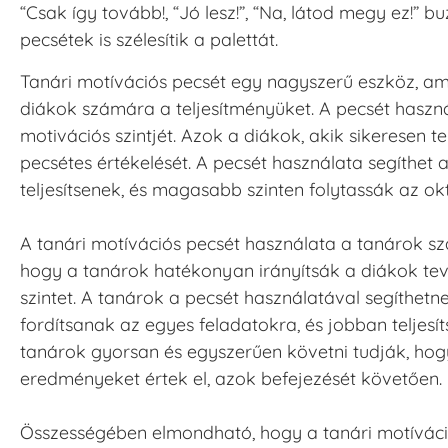
“Csak így tovább!, “Jó lesz!”, “Na, látod megy ez!” 
pecsétek is szélesítik a palettát.
Tanári motívációs pecsét egy nagyszerű eszköz, am
diákok számára a teljesítményüket. A pecsét haszná
motivációs szintjét. Azok a diákok, akik sikeresen t
pecsétes értékelését. A pecsét használata segíthe
teljesítsenek, és magasabb szinten folytassák az okt
A tanári motívációs pecsét használata a tanárok sz
hogy a tanárok hatékonyan irányítsák a diákok te
szintet. A tanárok a pecsét használatával segíthe
fordítsanak az egyes feladatokra, és jobban teljesí
tanárok gyorsan és egyszerűen követni tudják, hogy 
eredményeket értek el, azok befejezését követően.
Összességében elmondható, hogy a tanári motíváci