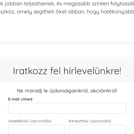
k jobban teljesítsenek, és magasabb szinten folytassá
eszköz, amely segítheti őket abban, hogy hatékonyab
Iratkozz fel hírlevelünkre!
Ne maradj le újdonságainkról, akcióinkról!
E-mail címed
Vezetéknév (opcionális)
Keresztnév (opcionális)