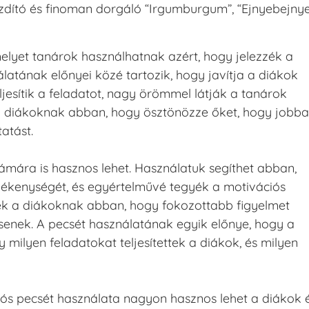
buzdító és finoman dorgáló “Irgumburgum”, “Ejnyebejnye
elyet tanárok használhatnak azért, hogy jelezzék a
latának előnyei közé tartozik, hogy javítja a diákok
eljesítik a feladatot, nagy örömmel látják a tanárok
t a diákoknak abban, hogy ösztönözze őket, hogy jobb
atást.
ámára is hasznos lehet. Használatuk segíthet abban,
vékenységét, és egyértelművé tegyék a motivációs
tnek a diákoknak abban, hogy fokozottabb figyelmet
tsenek. A pecsét használatának egyik előnye, hogy a
milyen feladatokat teljesítettek a diákok, és milyen
ós pecsét használata nagyon hasznos lehet a diákok 