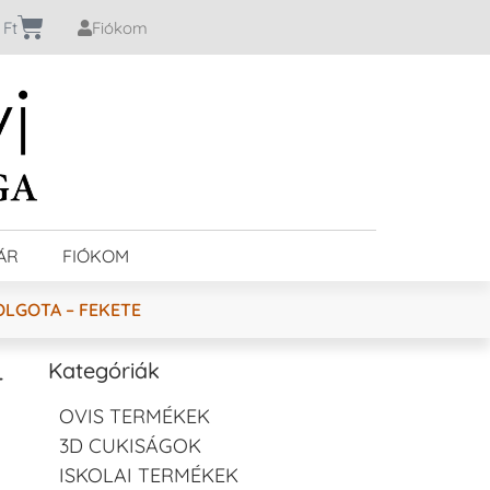
0
Ft
Fiókom
ÁR
FIÓKOM
OLGOTA – FEKETE
–
Kategóriák
OVIS TERMÉKEK
3D CUKISÁGOK
ISKOLAI TERMÉKEK