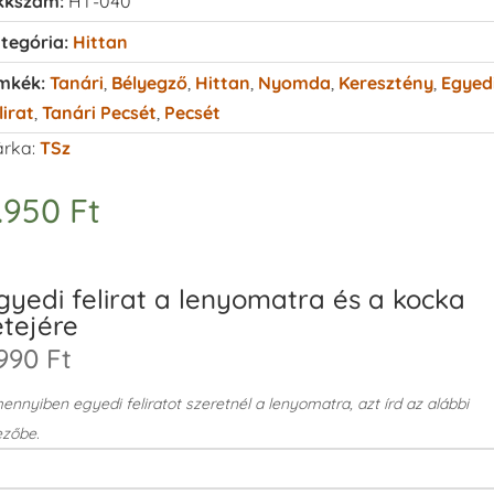
kkszám:
HT-040
tegória:
Hittan
mkék:
Tanári
,
Bélyegző
,
Hittan
,
Nyomda
,
Keresztény
,
Egyed
lirat
,
Tanári Pecsét
,
Pecsét
rka:
TSz
.950
Ft
gyedi felirat a lenyomatra és a kocka
etejére
990 Ft
nnyiben egyedi feliratot szeretnél a lenyomatra, azt írd az alábbi
zőbe.