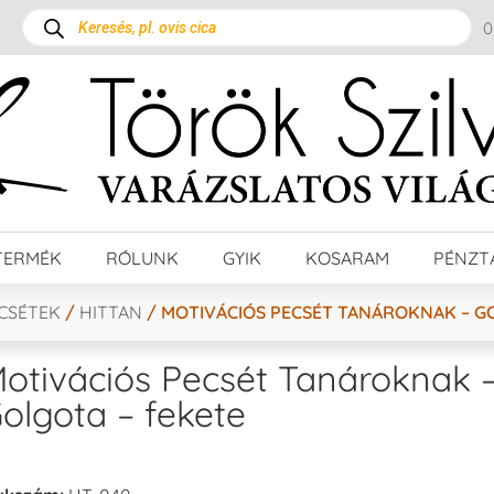
TERMÉK
RÓLUNK
GYIK
KOSARAM
PÉNZT
ECSÉTEK
/
HITTAN
/ MOTIVÁCIÓS PECSÉT TANÁROKNAK – G
otivációs Pecsét Tanároknak 
olgota – fekete