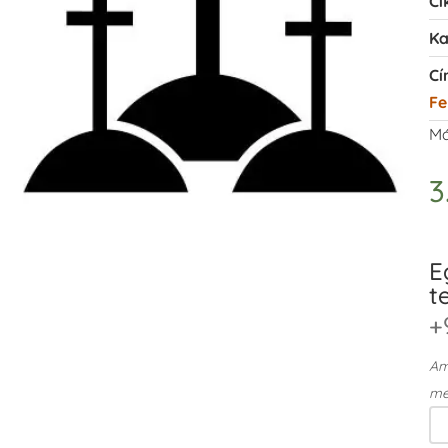
Ci
Ka
Cí
Fe
Má
3
E
t
+
Ame
me