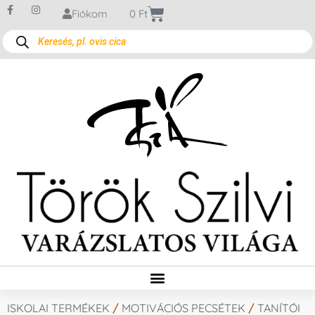
Fiókom
0
Ft
ISKOLAI TERMÉKEK
/
MOTIVÁCIÓS PECSÉTEK
/
TANÍTÓI