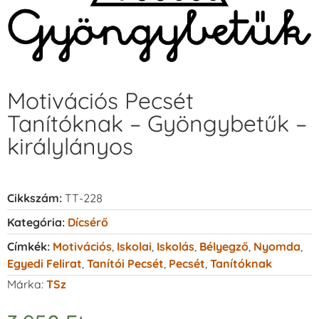
Motivációs Pecsét
Tanítóknak – Gyöngybetűk –
királylányos
Cikkszám:
TT-228
Kategória:
Dícsérő
Címkék:
Motivációs
,
Iskolai
,
Iskolás
,
Bélyegző
,
Nyomda
,
Egyedi Felirat
,
Tanítói Pecsét
,
Pecsét
,
Tanítóknak
Márka:
TSz