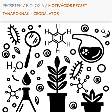
PECSÉTEK
/
BIOLÓGIA
/ MOTIVÁCIÓS PECSÉT
TANÁROKNAK – CSODÁLATOS