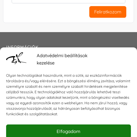
Feliratkozom
INFORMÁCIÓK
Adatvédelmi beállítások
Általános szerződési feltételek
kezelése
Adatkezelési tájékoztató
Impresszum
Olyan technológiákat használunk, mint a sütik, az eszközinformációk
tárolására és/vagy elérésére. Ezt a böngészési élmény javítása, valamint
személyre szabott és nem személyre szabott hirdetések megjelenítése
céljából tesszük. E technológiákhoz való hozzájárulás lehetővé teszi
KAPCSOLAT
számunkra, hogy olyan adatokat kezeljünk, mint a böngészési viselkedés
vagy az egyedi azonosítók ezen a webhelyen. Ha nem járul hozzá, vagy
visszavonja hozzájárulását, az hátrányosan befolyásolhat bizonyos
E-mail:
shop@torokszilvi.com
funkciókat és szolgáltatásokat.
Telefon: +36 30 6767872
Elfogadom
KÖZÖSSÉGI