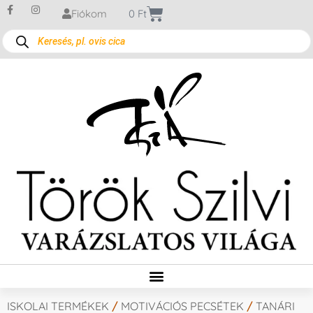
Fiókom
0
Ft
ISKOLAI TERMÉKEK
/
MOTIVÁCIÓS PECSÉTEK
/
TANÁRI