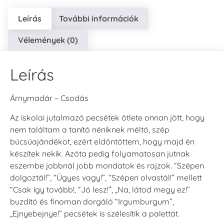
Leírás
További információk
Vélemények (0)
Leírás
Árnymadár – Csodás
Az iskolai jutalmazó pecsétek ötlete onnan jött, hogy
nem találtam a tanító néniknek méltó, szép
búcsúajándékot, ezért eldöntöttem, hogy majd én
készítek nekik. Azóta pedig folyamatosan jutnak
eszembe jobbnál jobb mondatok és rajzok. “Szépen
dolgoztál!”, “Ügyes vagy!”, “Szépen olvastál!” mellett
“Csak így tovább!, “Jó lesz!”, „Na, látod megy ez!”
buzdító és finoman dorgáló “Irgumburgum”,
„Ejnyebejnye!” pecsétek is szélesítik a palettát.