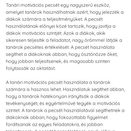
Tanári motívációs pecsét egy nagyszerű eszköz,
amelyet tanárok használhatnak azért, hogy jelezzék a
diákok számára a teljesítményüket. A pecsét
használatának előnyei közé tartozik, hogy javítja a
diákok motivációs szintjét. Azok a diákok, akik
sikeresen teljesítik a feladatot, nagy örömmel látják a
tanárok pecsétes értékelését. A pecsét használata
segíthet a diákoknak abban, hogy ösztönözze őket,
hogy jobban teljesítsenek, és magasabb szinten
folytassák az oktatást.
A tanári motívációs pecsét használata a tanárok
számára is hasznos lehet. Használatuk segíthet abban,
hogy a tanárok hatékonyan irányítsák a diákok
tevékenységét, és egyértelművé tegyék a motivációs
szintet. A tanárok a pecsét használatával segíthetnek a
diákoknak abban, hogy fokozottabb figyelmet
fordítsanak az egyes feladatokra, és jobban