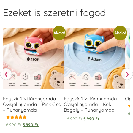
Ezeket is szeretni fogod
Akció!
Akció!
❮
❯
Egyszínű Villámnyomda –
Egyszínű Villámnyomda –
Cip
Ovisjel nyomda – Pink Cica
Ovisjel nyomda – Kék
– Ruhanyomda
Bagoly – Ruhanyomda
Ér
3.
5.
6.990
Ft
5.990
Ft
/ 
Értékelés:
6.990
Ft
5.990
Ft
5.00
/ 5