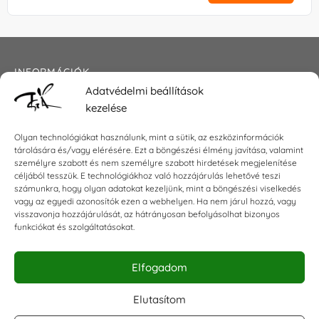
INFORMÁCIÓK
Adatvédelmi beállítások
Általános szerződési feltételek
kezelése
Adatkezelési tájékoztató
Impresszum
Olyan technológiákat használunk, mint a sütik, az eszközinformációk
tárolására és/vagy elérésére. Ezt a böngészési élmény javítása, valamint
személyre szabott és nem személyre szabott hirdetések megjelenítése
céljából tesszük. E technológiákhoz való hozzájárulás lehetővé teszi
KAPCSOLAT
számunkra, hogy olyan adatokat kezeljünk, mint a böngészési viselkedés
vagy az egyedi azonosítók ezen a webhelyen. Ha nem járul hozzá, vagy
visszavonja hozzájárulását, az hátrányosan befolyásolhat bizonyos
E-mail:
shop@torokszilvi.com
funkciókat és szolgáltatásokat.
Telefon: +36 30 6767872
Elfogadom
KÖZÖSSÉGI
Elutasítom