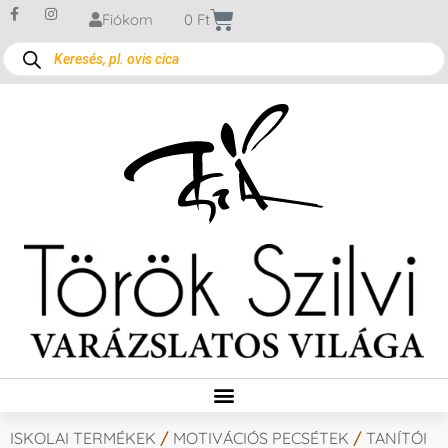
Fiókom
0
Ft
ISKOLAI TERMÉKEK
/
MOTIVÁCIÓS PECSÉTEK
/
TANÍTÓI