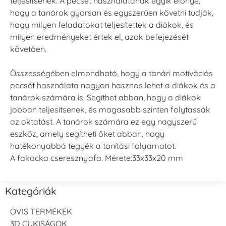
teljesítsenek. A pecsét használatának egyik előnye,
hogy a tanárok gyorsan és egyszerűen követni tudják,
hogy milyen feladatokat teljesítettek a diákok, és
milyen eredményeket értek el, azok befejezését
követően.
Összességében elmondható, hogy a tanári motívációs
pecsét használata nagyon hasznos lehet a diákok és a
tanárok számára is. Segíthet abban, hogy a diákok
jobban teljesítsenek, és magasabb szinten folytassák
az oktatást. A tanárok számára ez egy nagyszerű
eszköz, amely segítheti őket abban, hogy
hatékonyabbá tegyék a tanítási folyamatot.
A fakocka cseresznyafa. Mérete:33x33x20 mm
Kategóriák
OVIS TERMÉKEK
3D CUKISÁGOK