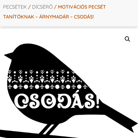
PECSÉTEK
/
DÍCSÉRŐ
/ MOTIVÁCIÓS PECSÉT
TANÍTÓKNAK – ÁRNYMADÁR – CSODÁS!