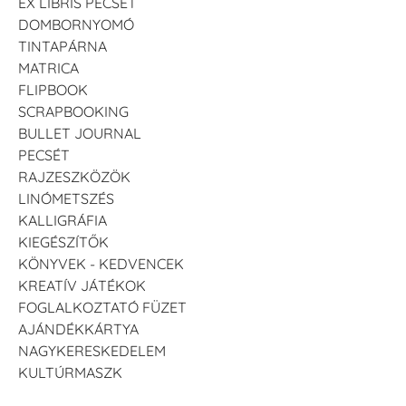
EX LIBRIS PECSÉT
DOMBORNYOMÓ
TINTAPÁRNA
MATRICA
FLIPBOOK
SCRAPBOOKING
BULLET JOURNAL
PECSÉT
RAJZESZKÖZÖK
LINÓMETSZÉS
KALLIGRÁFIA
KIEGÉSZÍTŐK
KÖNYVEK - KEDVENCEK
KREATÍV JÁTÉKOK
FOGLALKOZTATÓ FÜZET
AJÁNDÉKKÁRTYA
NAGYKERESKEDELEM
KULTÚRMASZK