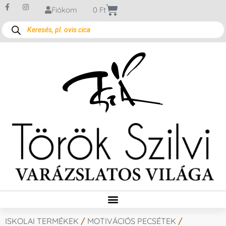
Fiókom
0
Ft
ISKOLAI TERMÉKEK
/
MOTIVÁCIÓS PECSÉTEK
/