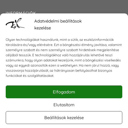
INFORMÁCIÓK
Adatvédelmi beállítások
Általános szerződési feltételek
kezelése
Adatkezelési tájékoztató
Impresszum
Olyan technológiákat használunk, mint a sütik, az eszközinformációk
tárolására és/vagy elérésére. Ezt a böngészési élmény javítása, valamint
személyre szabott és nem személyre szabott hirdetések megjelenítése
céljából tesszük. E technológiákhoz való hozzájárulás lehetővé teszi
KAPCSOLAT
számunkra, hogy olyan adatokat kezeljünk, mint a böngészési viselkedés
vagy az egyedi azonosítók ezen a webhelyen. Ha nem járul hozzá, vagy
visszavonja hozzájárulását, az hátrányosan befolyásolhat bizonyos
E-mail:
shop@torokszilvi.com
funkciókat és szolgáltatásokat.
Telefon: +36 30 6767872
Elfogadom
KÖZÖSSÉGI
Elutasítom
Beállítások kezelése
Facebook csoport