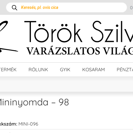
TERMÉK
RÓLUNK
GYIK
KOSARAM
PÉNZT
ininyomda – 98
kkszám:
MINI-096