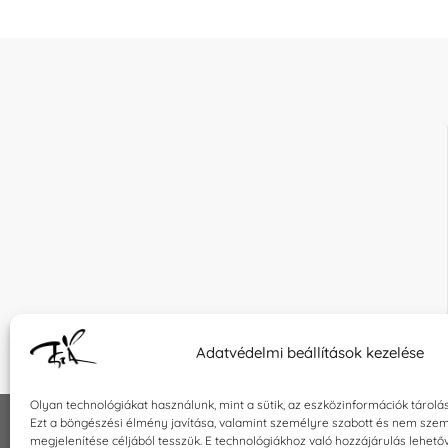
Adatvédelmi beállítások kezelése
Olyan technológiákat használunk, mint a sütik, az eszközinformációk tárolá
Ezt a böngészési élmény javítása, valamint személyre szabott és nem szem
megjelenítése céljából tesszük. E technológiákhoz való hozzájárulás lehet
INFORMÁCIÓK
KAPCSOLA