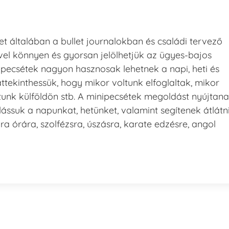
t általában a bullet journalokban és családi tervező
el könnyen és gyorsan jelölhetjük az ügyes-bajos
nipecsétek nagyon hasznosak lehetnek a napi, heti és
áttekinthessük, hogy mikor voltunk elfoglaltak, mikor
tunk külföldön stb. A minipecsétek megoldást nyújtan
lássuk a napunkat, hetünket, valamint segítenek átlátn
ra órára, szolfézsra, úszásra, karate edzésre, angol