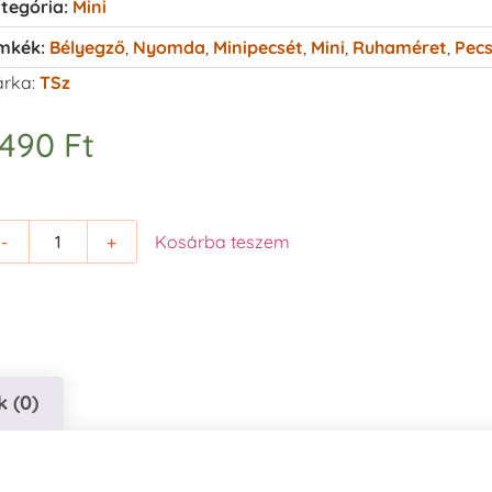
tegória:
Mini
mkék:
Bélyegző
,
Nyomda
,
Minipecsét
,
Mini
,
Ruhaméret
,
Pecs
rka:
TSz
.490
Ft
-
+
Kosárba teszem
 (0)