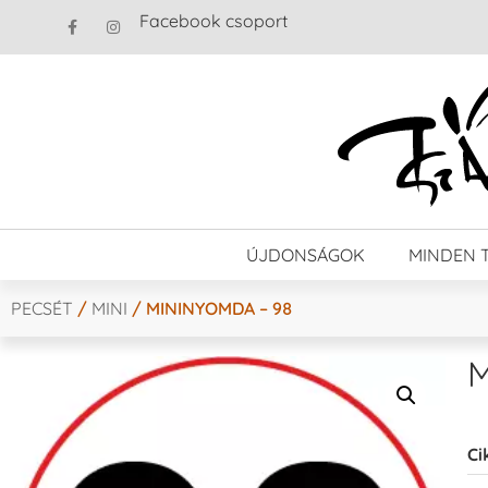
Facebook csoport
ÚJDONSÁGOK
MINDEN 
PECSÉT
/
MINI
/ MININYOMDA – 98
M
Ci