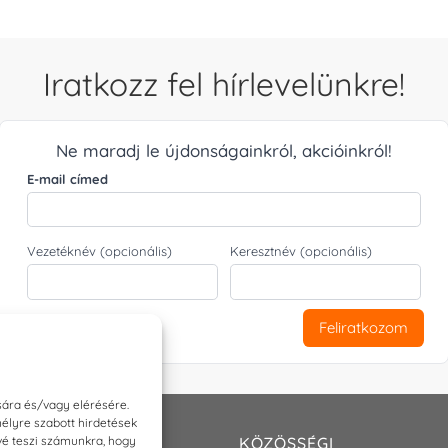
Iratkozz fel hírlevelünkre!
Ne maradj le újdonságainkról, akcióinkról!
E-mail címed
Vezetéknév (opcionális)
Keresztnév (opcionális)
Feliratkozom
sára és/vagy elérésére.
élyre szabott hirdetések
ővé teszi számunkra, hogy
T
KÖZÖSSÉGI