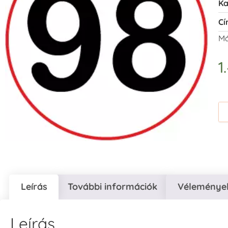
Ka
Cí
Má
1
Leírás
További információk
Vélemények
Leírás