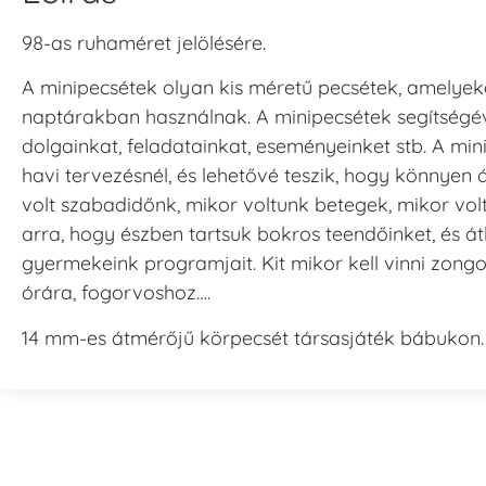
98-as ruhaméret jelölésére.
A minipecsétek olyan kis méretű pecsétek, amelyeke
naptárakban használnak. A minipecsétek segítségév
dolgainkat, feladatainkat, eseményeinket stb. A mi
havi tervezésnél, és lehetővé teszik, hogy könnyen 
volt szabadidőnk, mikor voltunk betegek, mikor vol
arra, hogy észben tartsuk bokros teendőinket, és át
gyermekeink programjait. Kit mikor kell vinni zongo
órára, fogorvoshoz….
14 mm-es átmérőjű körpecsét társasjáték bábukon.