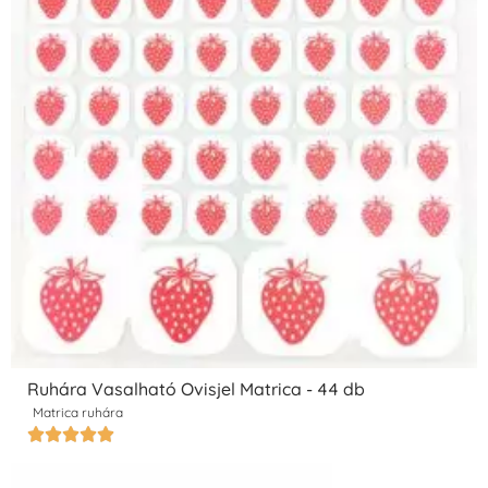
Ruhára Vasalható Ovisjel Matrica - 44 db
Matrica ruhára




