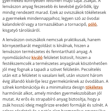
gyermeked könnyedén felismeri majd saját zsákját. A
lenvászon anyag feszesebb és kevésbé gyűrődik, így
mindig rendezett marad. Ezek az oviszsákok tökéletesek
a gyermekek mindennapjaihoz, legyen szó az óvodai
kalandokról vagy a tornazsákban a tornacipő,
póló
,
kisgatyó tárolásáról.
A lenvászon oviszsákok nemcsak praktikusak, hanem
környezetbarát megoldást is kínálnak, hiszen a
lenvászon természetes és fenntartható anyag. A
nyomdázáshoz
kiváló
felületet biztosít, hiszen a
festékszemcsék a természetes anyagának köszönhetően
jól meg fognak a tapadi a szövet felületén. Pecsételés
után ezt a felületet is vasalani kell, után viszont három
évig állandó kísérője lesz gyermekünknek az óvodában. A
színek kombinációja és a minimalista design
tökéletes
harmóniát alkot, amely minden gyermekszobában jól
mutat. Az erős és strapabíró anyag biztosítja, hogy a
zsák hosszú ideig megőrizze eredeti formáját és színét. A