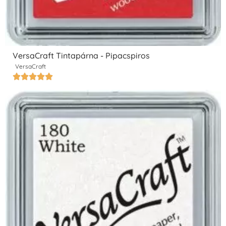
VersaCraft Tintapárna - Pipacspiros
VersaCraft




