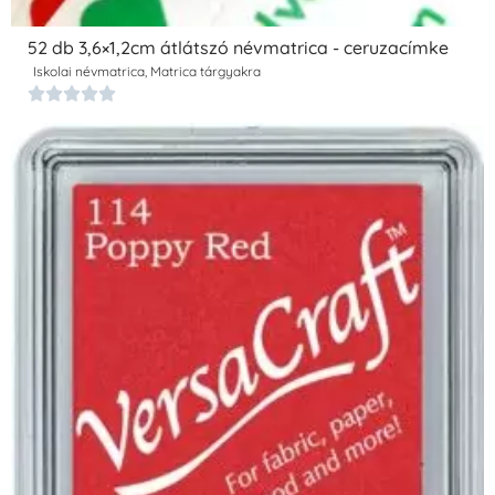
52 db 3,6×1,2cm átlátszó névmatrica - ceruzacímke
Iskolai névmatrica
,
Matrica tárgyakra




