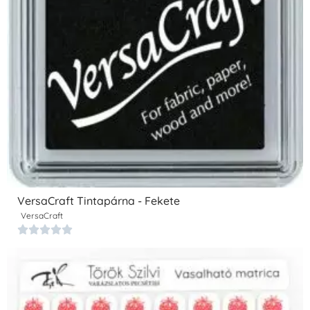
VersaCraft Tintapárna - Fekete
VersaCraft




