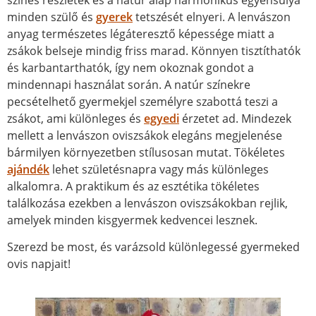
színes részletek és a natúr alap harmonikus egyensúlya
minden szülő és
gyerek
tetszését elnyeri. A lenvászon
anyag természetes légáteresztő képessége miatt a
zsákok belseje mindig friss marad. Könnyen tisztíthatók
és karbantarthatók, így nem okoznak gondot a
mindennapi használat során. A natúr színekre
pecsételhető gyermekjel személyre szabottá teszi a
zsákot, ami különleges és
egyedi
érzetet ad. Mindezek
mellett a lenvászon oviszsákok elegáns megjelenése
bármilyen környezetben stílusosan mutat. Tökéletes
ajándék
lehet születésnapra vagy más különleges
alkalomra. A praktikum és az esztétika tökéletes
találkozása ezekben a lenvászon oviszsákokban rejlik,
amelyek minden kisgyermek kedvencei lesznek.
Szerezd be most, és varázsold különlegessé gyermeked
ovis napjait!