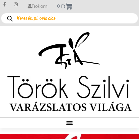
Fiókom
0
Ft