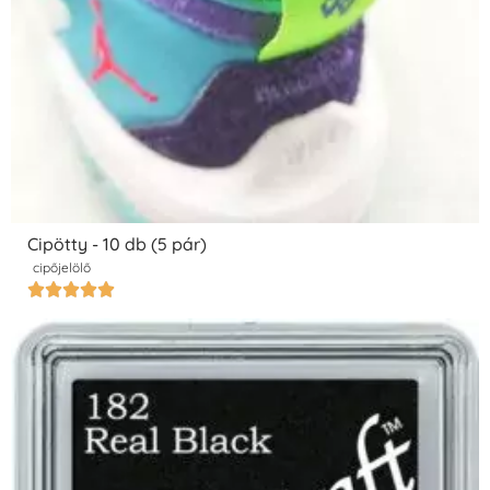
Cipötty - 10 db (5 pár)
cipőjelölő




