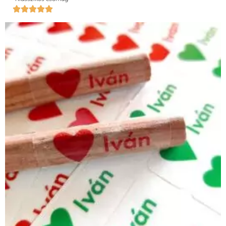




