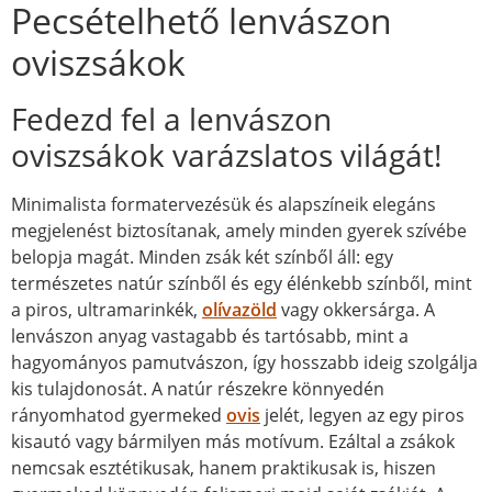
Pecsételhető lenvászon
oviszsákok
Fedezd fel a lenvászon
oviszsákok varázslatos világát!
Minimalista formatervezésük és alapszíneik elegáns
megjelenést biztosítanak, amely minden gyerek szívébe
belopja magát. Minden zsák két színből áll: egy
természetes natúr színből és egy élénkebb színből, mint
a piros, ultramarinkék,
olívazöld
vagy okkersárga. A
lenvászon anyag vastagabb és tartósabb, mint a
hagyományos pamutvászon, így hosszabb ideig szolgálja
kis tulajdonosát. A natúr részekre könnyedén
rányomhatod gyermeked
ovis
jelét, legyen az egy piros
kisautó vagy bármilyen más motívum. Ezáltal a zsákok
nemcsak esztétikusak, hanem praktikusak is, hiszen