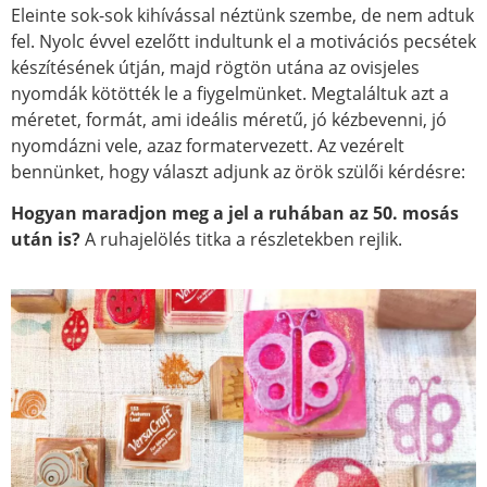
Eleinte sok-sok kihívással néztünk szembe, de nem adtuk
fel. Nyolc évvel ezelőtt indultunk el a motivációs pecsétek
készítésének útján, majd rögtön utána az ovisjeles
nyomdák kötötték le a fiygelmünket. Megtaláltuk azt a
méretet, formát, ami ideális méretű, jó kézbevenni, jó
nyomdázni vele, azaz formatervezett. Az vezérelt
bennünket, hogy választ adjunk az örök szülői kérdésre:
Hogyan maradjon meg a jel a ruhában az 50. mosás
után is?
A ruhajelölés titka a részletekben rejlik.