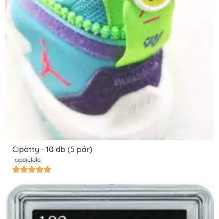
Cipötty - 10 db (5 pár)
cipőjelölő




