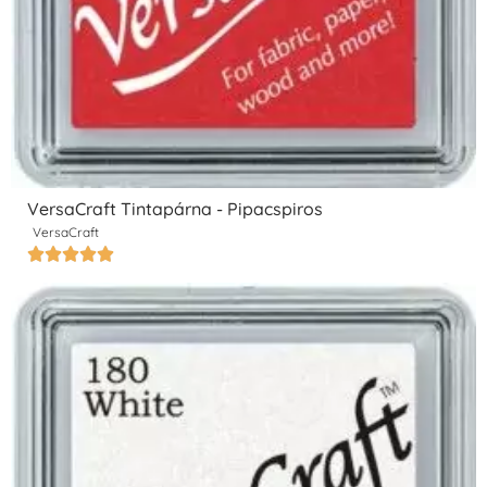
VersaCraft Tintapárna - Pipacspiros
VersaCraft




