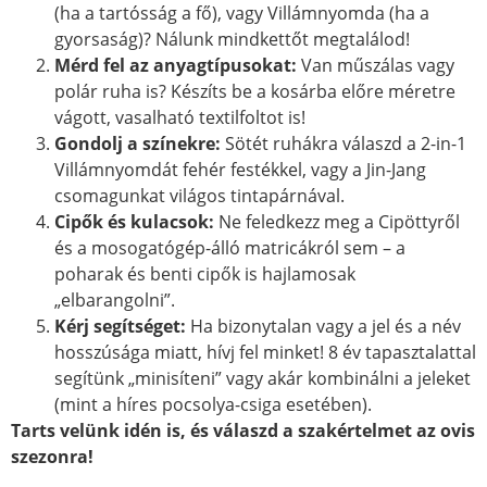
(ha a tartósság a fő), vagy Villámnyomda (ha a
gyorsaság)? Nálunk mindkettőt megtalálod!
Mérd fel az anyagtípusokat:
Van műszálas vagy
polár ruha is? Készíts be a kosárba előre méretre
vágott, vasalható textilfoltot is!
Gondolj a színekre:
Sötét ruhákra válaszd a 2-in-1
Villámnyomdát fehér festékkel, vagy a Jin-Jang
csomagunkat világos tintapárnával.
Cipők és kulacsok:
Ne feledkezz meg a Cipöttyről
és a mosogatógép-álló matricákról sem – a
poharak és benti cipők is hajlamosak
„elbarangolni”.
Kérj segítséget:
Ha bizonytalan vagy a jel és a név
hosszúsága miatt, hívj fel minket! 8 év tapasztalattal
segítünk „minisíteni” vagy akár kombinálni a jeleket
(mint a híres pocsolya-csiga esetében).
Tarts velünk idén is, és válaszd a szakértelmet az ovis
szezonra!