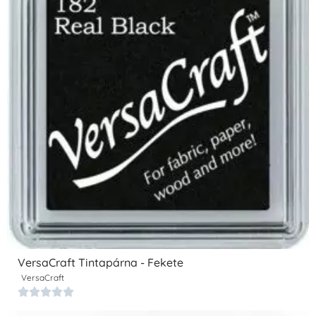
VersaCraft Tintapárna - Fekete
VersaCraft




