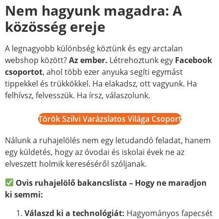
Nem hagyunk magadra: A
közösség ereje
A legnagyobb különbség köztünk és egy arctalan
webshop között?
Az ember.
Létrehoztunk egy
Facebook
csoportot
, ahol több ezer anyuka segíti egymást
tippekkel és trükkökkel. Ha elakadsz, ott vagyunk. Ha
felhívsz, felvesszük. Ha írsz, válaszolunk.
Török Szilvi Varázslatos Világa Csoport
Nálunk a ruhajelölés nem egy letudandó feladat, hanem
egy küldetés, hogy az óvodai és iskolai évek ne az
elveszett holmik kereséséről szóljanak.
Ovis ruhajelölő bakancslista – Hogy ne maradjon
ki semmi:
Válaszd ki a technológiát:
Hagyományos fapecsét