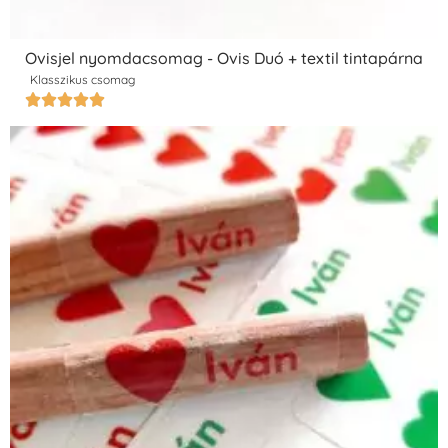
Ovisjel nyomdacsomag - Ovis Duó + textil tintapárna
Klasszikus csomag




