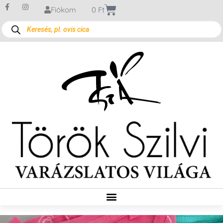
Fiókom
0
Ft