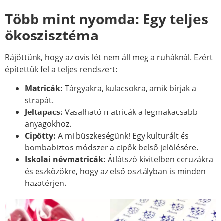
Több mint nyomda: Egy teljes
ökoszisztéma
Rájöttünk, hogy az ovis lét nem áll meg a ruháknál. Ezért
építettük fel a teljes rendszert:
Matricák:
Tárgyakra, kulacsokra, amik bírják a
strapát.
Jeltapacs:
Vasalható matricák a legmakacsabb
anyagokhoz.
Cipötty:
A mi büszkeségünk! Egy kulturált és
bombabiztos módszer a cipők belső jelölésére.
Iskolai névmatricák:
Átlátszó kivitelben ceruzákra
és eszközökre, hogy az első osztályban is minden
hazatérjen.