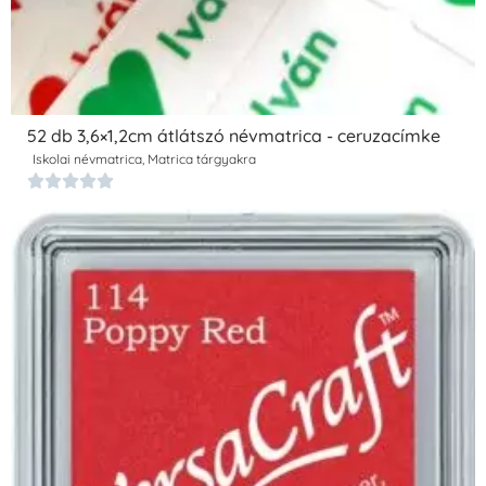
52 db 3,6×1,2cm átlátszó névmatrica - ceruzacímke
Iskolai névmatrica
,
Matrica tárgyakra




