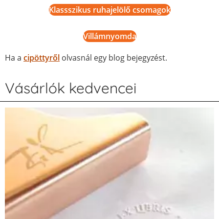
Klassszikus ruhajelölő csomagok
Villámnyomda
Ha a
cipöttyről
olvasnál egy blog bejegyzést.
Vásárlók kedvencei