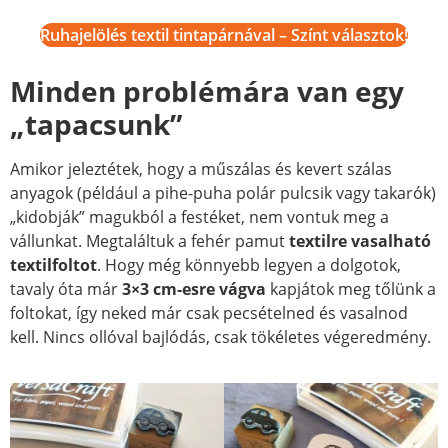
Ruhajelölés textil tintapárnával – Színt választok!
Minden problémára van egy
„tapacsunk”
Amikor jeleztétek, hogy a műszálas és kevert szálas
anyagok (például a pihe-puha polár pulcsik vagy takarók)
„kidobják” magukból a festéket, nem vontuk meg a
vállunkat. Megtaláltuk a fehér pamut
textilre vasalható
textilfoltot
. Hogy még könnyebb legyen a dolgotok,
tavaly óta már
3×3 cm-esre vágva
kapjátok meg tőlünk a
foltokat, így neked már csak pecsételned és vasalnod
kell. Nincs ollóval bajlódás, csak tökéletes végeredmény.