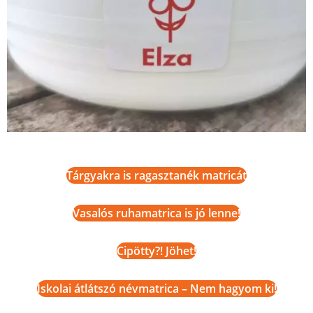
Tárgyakra is ragasztanék matricát
Vasalós ruhamatrica is jó lenne!
Cipötty?! Jöhet!
Iskolai átlátszó névmatrica – Nem hagyom ki!