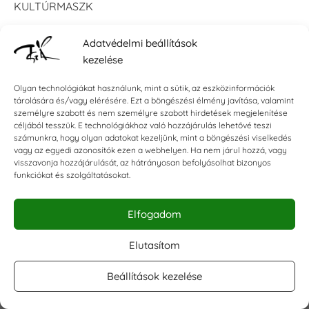
KULTÚRMASZK
Adatvédelmi beállítások
kezelése
Iratkozz fel hírlevelünkre!
Olyan technológiákat használunk, mint a sütik, az eszközinformációk
tárolására és/vagy elérésére. Ezt a böngészési élmény javítása, valamint
Ne maradj le újdonságainkról, akcióinkról!
személyre szabott és nem személyre szabott hirdetések megjelenítése
céljából tesszük. E technológiákhoz való hozzájárulás lehetővé teszi
E-mail címed
számunkra, hogy olyan adatokat kezeljünk, mint a böngészési viselkedés
vagy az egyedi azonosítók ezen a webhelyen. Ha nem járul hozzá, vagy
Vezetéknév (opcionális)
visszavonja hozzájárulását, az hátrányosan befolyásolhat bizonyos
funkciókat és szolgáltatásokat.
Keresztnév (opcionális)
Elfogadom
Feliratkozom
Elutasítom
Beállítások kezelése