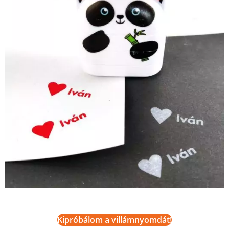
Kipróbálom a villámnyomdát!