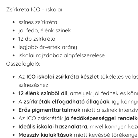
Zsírkréta ICO – iskolai
színes zsírkréta
jól fedő, élénk színek
12 db zsírkréta
legjobb ár-érték arány
iskolai rajzdoboz alapfelszerelése
Összefoglaló:
Az
ICO iskolai zsírkréta készlet
tökéletes vála
színezéshez.
12 élénk színből áll
, amelyek jól fednek és kö
A
zsírkréták elfogadható állagúak
, így könny
Erős pigmenttartalmuk
miatt a színek intenz
Az ICO zsírkréták
jó fedőképességgel rendel
Ideális iskolai használatra
, mivel könnyen kez
Masszív kialakításuk
miatt kevésbé törékenyek