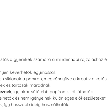
sztás a gyerekek számára a mindennapi rajzoláshoz é
nnyen keverhetők egymással.
en siklanak a papíron, megkönnyítve a kreatív alkotást
ívek és tartósak maradnak.
keznek
, így akár sötétebb papíron is jól láthatók.
elhetők és nem igényelnek különleges előkészületeket.
, így hosszabb ideig használhatók.