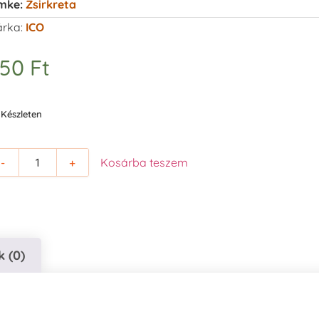
mke:
Zsirkreta
rka:
ICO
450
Ft
Készleten
-
+
Kosárba teszem
 (0)