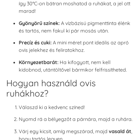
így 30°C-on bátran moshatod a ruhákat, a jel ott
marad!
Gyönyörű színek:
A vízbázisú pigmenttinta élénk
és tartós, nem fakul ki pár mosás után.
Precíz és cuki:
A mini méret pont ideális az apró
ovis jelekhez és feliratokhoz.
Környezetbarát:
Ha kifogyott, nem kell
kidobnod, utántöltővel bármikor felfrissítheted.
Hogyan használd ovis
ruhákhoz?
Válaszd ki a kedvenc színed!
Nyomd rá a bélyegzőt a párnára, majd a ruhára.
Várj egy kicsit, amíg megszárad, majd
vasald át
,
hogy tartós legyen.