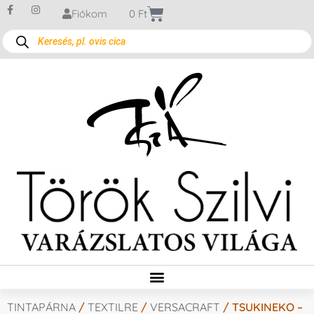
Fiókom
0
Ft
TINTAPÁRNA
/
TEXTILRE
/
VERSACRAFT
/ TSUKINEKO –