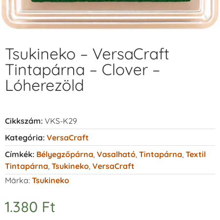
Tsukineko – VersaCraft
Tintapárna – Clover –
Lóherezöld
Cikkszám:
VKS-K29
Kategória:
VersaCraft
Címkék:
Bélyegzőpárna
,
Vasalható
,
Tintapárna
,
Textil
Tintapárna
,
Tsukineko
,
VersaCraft
Márka:
Tsukineko
1.380
Ft