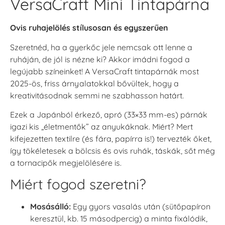
VersaCraft Mini Tintapárna
Ovis ruhajelölés stílusosan és egyszerűen
Szeretnéd, ha a gyerkőc jele nemcsak ott lenne a
ruháján, de jól is nézne ki? Akkor imádni fogod a
legújabb színeinket! A VersaCraft tintapárnák most
2025-ös, friss árnyalatokkal bővültek, hogy a
kreativitásodnak semmi ne szabhasson határt.
Ezek a Japánból érkező, apró (33×33 mm-es) párnák
igazi kis „életmentők” az anyukáknak. Miért? Mert
kifejezetten textilre (és fára, papírra is!) tervezték őket,
így tökéletesek a bölcsis és ovis ruhák, táskák, sőt még
a tornacipők megjelölésére is.
Miért fogod szeretni?
Mosásálló:
Egy gyors vasalás után (sütőpapíron
keresztül, kb. 15 másodpercig) a minta fixálódik,