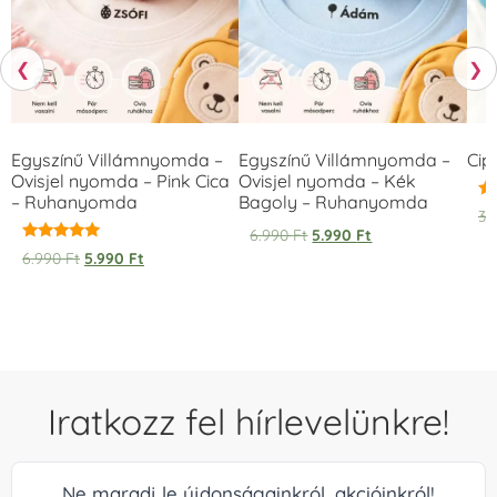
❮
❯
Egyszínű Villámnyomda –
Egyszínű Villámnyomda –
Cip
Ovisjel nyomda – Pink Cica
Ovisjel nyomda – Kék
– Ruhanyomda
Bagoly – Ruhanyomda
Ér
3.
5.
6.990
Ft
5.990
Ft
/ 
Értékelés:
6.990
Ft
5.990
Ft
5.00
/ 5
Iratkozz fel hírlevelünkre!
Ne maradj le újdonságainkról, akcióinkról!