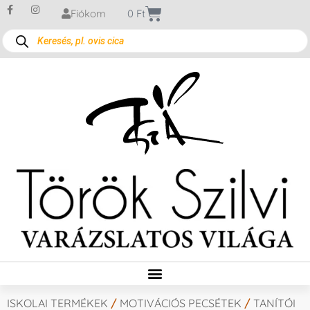
Fiókom
0
Ft
ISKOLAI TERMÉKEK
/
MOTIVÁCIÓS PECSÉTEK
/
TANÍTÓI