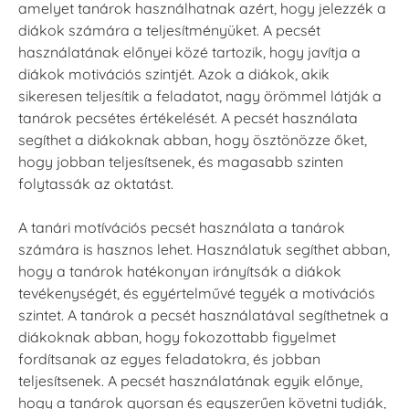
amelyet tanárok használhatnak azért, hogy jelezzék a
diákok számára a teljesítményüket. A pecsét
használatának előnyei közé tartozik, hogy javítja a
diákok motivációs szintjét. Azok a diákok, akik
sikeresen teljesítik a feladatot, nagy örömmel látják a
tanárok pecsétes értékelését. A pecsét használata
segíthet a diákoknak abban, hogy ösztönözze őket,
hogy jobban teljesítsenek, és magasabb szinten
folytassák az oktatást.
A tanári motívációs pecsét használata a tanárok
számára is hasznos lehet. Használatuk segíthet abban,
hogy a tanárok hatékonyan irányítsák a diákok
tevékenységét, és egyértelművé tegyék a motivációs
szintet. A tanárok a pecsét használatával segíthetnek a
diákoknak abban, hogy fokozottabb figyelmet
fordítsanak az egyes feladatokra, és jobban
teljesítsenek. A pecsét használatának egyik előnye,
hogy a tanárok gyorsan és egyszerűen követni tudják,