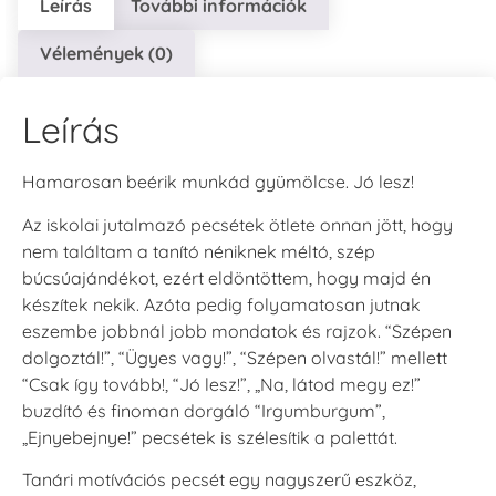
Leírás
További információk
Vélemények (0)
Leírás
Hamarosan beérik munkád gyümölcse. Jó lesz!
Az iskolai jutalmazó pecsétek ötlete onnan jött, hogy
nem találtam a tanító néniknek méltó, szép
búcsúajándékot, ezért eldöntöttem, hogy majd én
készítek nekik. Azóta pedig folyamatosan jutnak
eszembe jobbnál jobb mondatok és rajzok. “Szépen
dolgoztál!”, “Ügyes vagy!”, “Szépen olvastál!” mellett
“Csak így tovább!, “Jó lesz!”, „Na, látod megy ez!”
buzdító és finoman dorgáló “Irgumburgum”,
„Ejnyebejnye!” pecsétek is szélesítik a palettát.
Tanári motívációs pecsét egy nagyszerű eszköz,