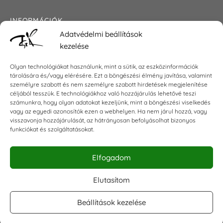
INFORMÁCIÓK
Adatvédelmi beállítások
Általános szerződési feltételek
kezelése
Adatkezelési tájékoztató
Impresszum
Olyan technológiákat használunk, mint a sütik, az eszközinformációk
tárolására és/vagy elérésére. Ezt a böngészési élmény javítása, valamint
személyre szabott és nem személyre szabott hirdetések megjelenítése
céljából tesszük. E technológiákhoz való hozzájárulás lehetővé teszi
KAPCSOLAT
számunkra, hogy olyan adatokat kezeljünk, mint a böngészési viselkedés
vagy az egyedi azonosítók ezen a webhelyen. Ha nem járul hozzá, vagy
visszavonja hozzájárulását, az hátrányosan befolyásolhat bizonyos
E-mail:
shop@torokszilvi.com
funkciókat és szolgáltatásokat.
Telefon: +36 30 6767872
Elfogadom
KÖZÖSSÉGI
Elutasítom
Beállítások kezelése
Facebook csoport