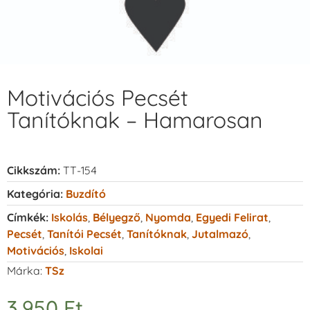
Motivációs Pecsét
Tanítóknak – Hamarosan
Cikkszám:
TT-154
Kategória:
Buzdító
Címkék:
Iskolás
,
Bélyegző
,
Nyomda
,
Egyedi Felirat
,
Pecsét
,
Tanítói Pecsét
,
Tanítóknak
,
Jutalmazó
,
Motivációs
,
Iskolai
Márka:
TSz
3.950
Ft