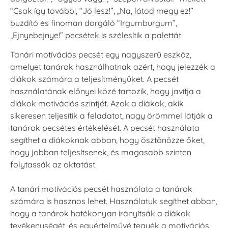
“Csak így tovább!, “Jó lesz!”, „Na, látod megy ez!”
buzdító és finoman dorgáló “Irgumburgum”,
„Ejnyebejnye!” pecsétek is szélesítik a palettát.
Tanári motívációs pecsét egy nagyszerű eszköz,
amelyet tanárok használhatnak azért, hogy jelezzék a
diákok számára a teljesítményüket. A pecsét
használatának előnyei közé tartozik, hogy javítja a
diákok motivációs szintjét. Azok a diákok, akik
sikeresen teljesítik a feladatot, nagy örömmel látják a
tanárok pecsétes értékelését. A pecsét használata
segíthet a diákoknak abban, hogy ösztönözze őket,
hogy jobban teljesítsenek, és magasabb szinten
folytassák az oktatást.
A tanári motívációs pecsét használata a tanárok
számára is hasznos lehet. Használatuk segíthet abban,
hogy a tanárok hatékonyan irányítsák a diákok
tevékenységét, és egyértelművé tegyék a motivációs