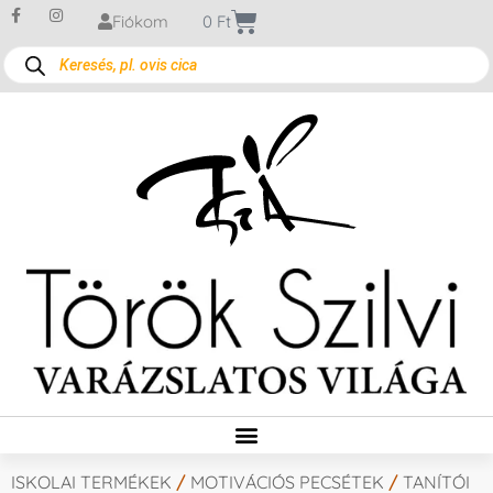
Fiókom
0
Ft
ISKOLAI TERMÉKEK
/
MOTIVÁCIÓS PECSÉTEK
/
TANÍTÓI