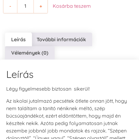
-
+
Kosárba teszem
Leírás
További információk
Vélemények (0)
Leírás
Légy figyelmesebb biztosan sikerül!
Az iskolai jutalmazó pecsétek ötlete onnan jött, hogy
nem találtam a tanító néniknek méltó, szép
búcsúajándékot, ezért eldöntöttem, hogy majd én
készítek nekik. Azóta pedig folyamatosan jutnak
eszembe jobbnál jobb mondatok és rajzok. “Szépen
dolgoztál!”, “Ügyes vagy!”, “Szépen olvastál!” mellett