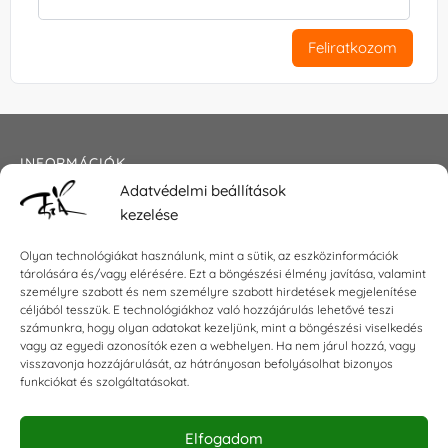
Feliratkozom
INFORMÁCIÓK
Adatvédelmi beállítások
Általános szerződési feltételek
kezelése
Adatkezelési tájékoztató
Impresszum
Olyan technológiákat használunk, mint a sütik, az eszközinformációk
tárolására és/vagy elérésére. Ezt a böngészési élmény javítása, valamint
személyre szabott és nem személyre szabott hirdetések megjelenítése
céljából tesszük. E technológiákhoz való hozzájárulás lehetővé teszi
KAPCSOLAT
számunkra, hogy olyan adatokat kezeljünk, mint a böngészési viselkedés
vagy az egyedi azonosítók ezen a webhelyen. Ha nem járul hozzá, vagy
visszavonja hozzájárulását, az hátrányosan befolyásolhat bizonyos
E-mail:
shop@torokszilvi.com
funkciókat és szolgáltatásokat.
Telefon: +36 30 6767872
Elfogadom