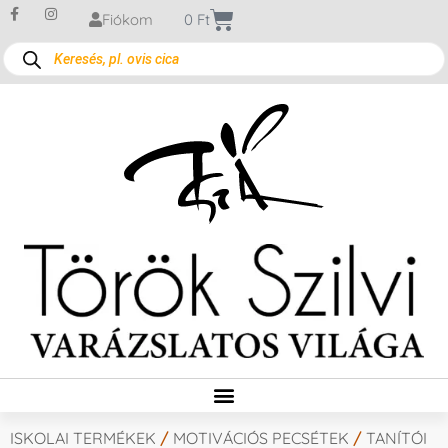
Fiókom
0
Ft
ISKOLAI TERMÉKEK
/
MOTIVÁCIÓS PECSÉTEK
/
TANÍTÓI