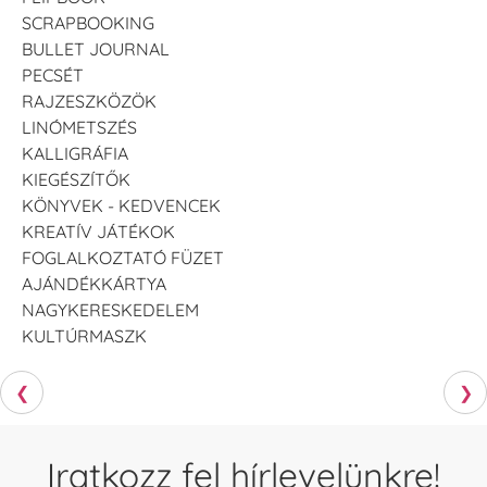
SCRAPBOOKING
BULLET JOURNAL
PECSÉT
RAJZESZKÖZÖK
LINÓMETSZÉS
KALLIGRÁFIA
KIEGÉSZÍTŐK
KÖNYVEK - KEDVENCEK
KREATÍV JÁTÉKOK
FOGLALKOZTATÓ FÜZET
AJÁNDÉKKÁRTYA
NAGYKERESKEDELEM
KULTÚRMASZK
❮
❯
Iratkozz fel hírlevelünkre!