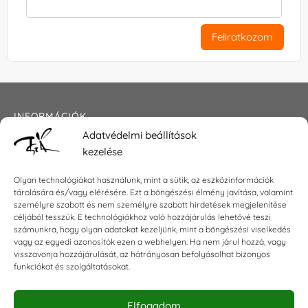
Feliratkozom
INFORMÁCIÓK
Adatvédelmi beállítások
Általános szerződési feltételek
kezelése
Adatkezelési tájékoztató
Impresszum
Olyan technológiákat használunk, mint a sütik, az eszközinformációk
tárolására és/vagy elérésére. Ezt a böngészési élmény javítása, valamint
személyre szabott és nem személyre szabott hirdetések megjelenítése
céljából tesszük. E technológiákhoz való hozzájárulás lehetővé teszi
KAPCSOLAT
számunkra, hogy olyan adatokat kezeljünk, mint a böngészési viselkedés
vagy az egyedi azonosítók ezen a webhelyen. Ha nem járul hozzá, vagy
visszavonja hozzájárulását, az hátrányosan befolyásolhat bizonyos
E-mail:
shop@torokszilvi.com
funkciókat és szolgáltatásokat.
Telefon: +36 30 6767872
Elfogadom