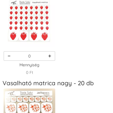
Fenyőzöld
Gránátalma
Homokbarna
+1.380 Ft
+790 Ft
+1.380 Ft
VersaCraft
VersaCraft
VersaCraft
Tintapárna -
Tintapárna -
Tintapárna -
Kiwizöld
Kukoricasárga
Narancssárga
+1.380 Ft
+1.380 Ft
+1.380 Ft
Mennyiség
0 Ft
Vasalható matrica nagy - 20 db
VersaCraft
VersaCraft
VersaCraft
Tintapárna -
Tintapárna -
Tintapárna -
Orgonalila
Rózsaszín
Smaragdzöld
+1.380 Ft
+790 Ft
+790 Ft