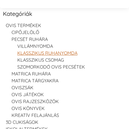
VersaCraft
VersaCraft
VersaCraft
Tintapárna -
Tintapárna -
Tintapárna -
Saffron -
Soda -
Starry Night -
Kategóriák
sáfránysárga
szódakék
csillagos éjkék
+1.380 Ft
+1.380 Ft
+1.380 Ft
OVIS TERMÉKEK
CIPŐJELÖLŐ
PECSÉT RUHÁRA
VILLÁMNYOMDA
KLASSZIKUS RUHANYOMDA
KLASSZIKUS CSOMAG
SZOMORKODÓ OVIS PECSÉTEK
Tsukineko -
Tsukineko -
VersaCraft
VersaCraft
VersaCraft
Tintapárna -
MATRICA RUHÁRA
Tintapárna -
Tintapárna -
Éjkék
MATRICA TÁRGYAKRA
Stone -
Wasabi
+1.380 Ft
kőszürke
OVISZSÁK
+1.380 Ft
+1.380 Ft
OVIS JÁTÉKOK
OVIS RAJZESZKÖZÖK
OVIS KÖNYVEK
KREATÍV FELAJÁNLÁS
3D CUKISÁGOK