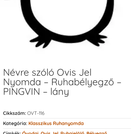
Névre szóló Ovis Jel
Nyomda – Ruhabélyegző –
PINGVIN – lány
Cikkszám:
OVT-116
Kategória:
Klasszikus Ruhanyomda
Címkék:
Óvodai
,
Ovis Jel
,
Ruhajelölő
,
Bélyegző
,