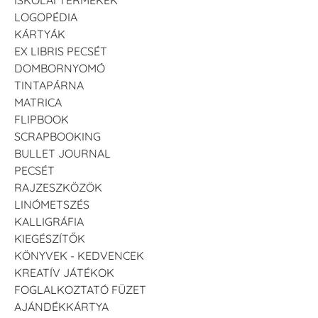
ISKOLAI TERMÉKEK
LOGOPÉDIA
VersaCraft
VersaCraft
VersaCraft
Tintapárna -
Tintapárna -
Tintapárna - Lila
KÁRTYÁK
Ködszürke
Középkék
+790 Ft
EX LIBRIS PECSÉT
+1.380 Ft
+790 Ft
DOMBORNYOMÓ
TINTAPÁRNA
MATRICA
FLIPBOOK
SCRAPBOOKING
BULLET JOURNAL
VersaCraft
VersaCraft
VersaCraft
PECSÉT
Tintapárna -
Tintapárna -
Tintapárna -
RAJZESZKÖZÖK
Mentazöld
Rágógumi
Hidegszürke -
rózsaszín
VersaCraft
LINÓMETSZÉS
+1.380 Ft
+790 Ft
+1.380 Ft
KALLIGRÁFIA
KIEGÉSZÍTŐK
KÖNYVEK - KEDVENCEK
KREATÍV JÁTÉKOK
FOGLALKOZTATÓ FÜZET
AJÁNDÉKKÁRTYA