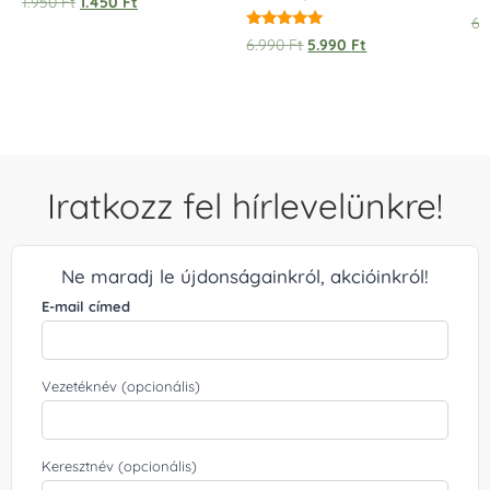
1.950
Ft
1.450
Ft
6.
Értékelés:
6.990
Ft
5.990
Ft
5.00
/ 5
Iratkozz fel hírlevelünkre!
Ne maradj le újdonságainkról, akcióinkról!
E-mail címed
Vezetéknév (opcionális)
Keresztnév (opcionális)