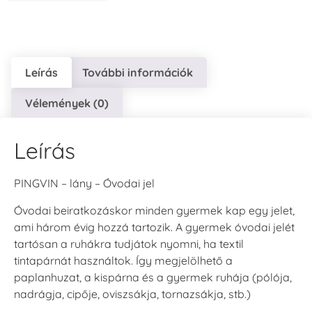
+1.380 Ft
+1.380 Ft
+1.380 Ft
Leírás
További információk
Vélemények (0)
Tsukineko -
Tsukineko -
Tsukineko -
VersaCraft
VersaCraft
VersaCraft
Tintapárna -
Tintapárna -
Tintapárna -
Leírás
Clover -
Cocoa -
Denim -
Lóherezöld
kakaóbarna
farmerkék
+1.380 Ft
+1.380 Ft
+1.380 Ft
PINGVIN – lány – Óvodai jel
Óvodai beiratkozáskor minden gyermek kap egy jelet,
ami három évig hozzá tartozik. A gyermek óvodai jelét
tartósan a ruhákra tudjátok nyomni, ha textil
tintapárnát használtok. Így megjelölhető a
paplanhuzat, a kispárna és a gyermek ruhája (pólója,
Tsukineko -
Tsukineko -
Tsukineko -
nadrágja, cipője, oviszsákja, tornazsákja, stb.)
VersaCraft
VersaCraft
VersaCraft
Tintapárna -
Tintapárna -
Tintapárna -