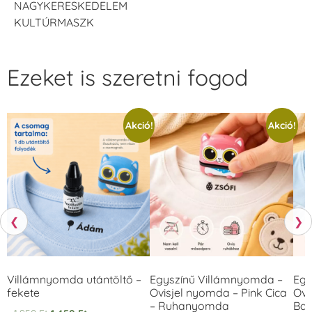
NAGYKERESKEDELEM
VersaCraft
Tintapárna -
KULTÚRMASZK
Vízkék
+790 Ft
Ezeket is szeretni fogod
Akció!
Akció!
❮
❯
Villámnyomda utántöltő –
Egyszínű Villámnyomda –
Egy
fekete
Ovisjel nyomda – Pink Cica
Ovi
– Ruhanyomda
Bag