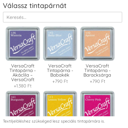
Válassz tintapárnát
VersaCraft
VersaCraft
VersaCraft
Tintapárna -
Tintapárna -
Tintapárna -
Akáclila –
Babakék
Baracksárga
VersaCraft
+790 Ft
+790 Ft
+1.380 Ft
Textiljelöléshez szükséged lesz speciális tintapárnára is.