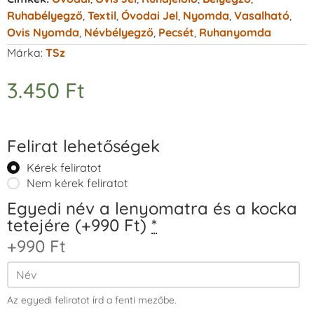
Ruhabélyegző
,
Textil
,
Óvodai Jel
,
Nyomda
,
Vasalható
,
Ovis Nyomda
,
Névbélyegző
,
Pecsét
,
Ruhanyomda
Márka:
TSz
3.450
Ft
Felirat lehetőségek
Kérek feliratot
Nem kérek feliratot
Egyedi név a lenyomatra és a kocka
tetejére (+990 Ft)
*
+990 Ft
Az egyedi feliratot írd a fenti mezőbe.