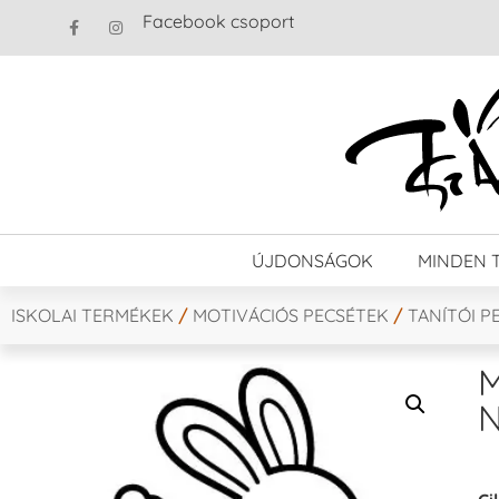
Facebook csoport
ÚJDONSÁGOK
MINDEN 
ISKOLAI TERMÉKEK
/
MOTIVÁCIÓS PECSÉTEK
/
TANÍTÓI P
M
N