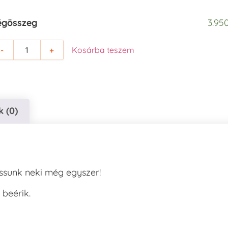
égösszeg
3.950
-
+
Kosárba teszem
 (0)
ssunk neki még egyszer!
beérik.