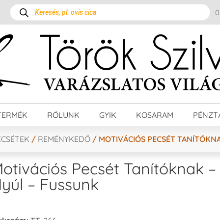
TERMÉK
RÓLUNK
GYIK
KOSARAM
PÉNZT
ECSÉTEK
/
REMÉNYKEDŐ
/ MOTIVÁCIÓS PECSÉT TANÍTÓKNA
otivációs Pecsét Tanítóknak –
yúl – Fussunk