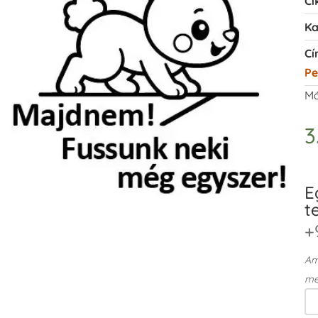
Ci
Ka
Cí
Pe
Má
3
E
t
+
Ame
me