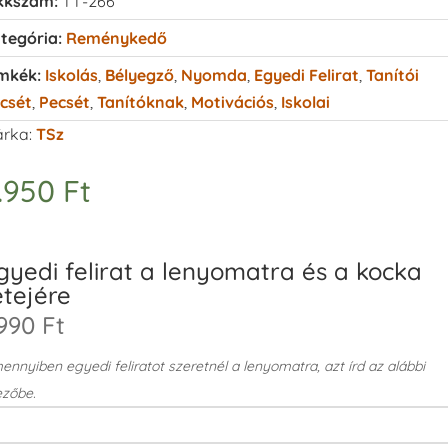
kkszám:
TT-266
tegória:
Reménykedő
mkék:
Iskolás
,
Bélyegző
,
Nyomda
,
Egyedi Felirat
,
Tanítói
csét
,
Pecsét
,
Tanítóknak
,
Motivációs
,
Iskolai
rka:
TSz
.950
Ft
gyedi felirat a lenyomatra és a kocka
etejére
990 Ft
nnyiben egyedi feliratot szeretnél a lenyomatra, azt írd az alábbi
zőbe.