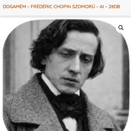
DOGAMÉM – FRÉDÉRIC CHOPIN SZOMORÚ – AI – 28DB