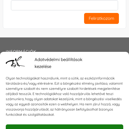
Feliratkozom
INFORMÁCIÓK
Adatvédelmi beállítások
Általános szerződési feltételek
kezelése
Adatkezelési tájékoztató
Impresszum
Olyan technológiákat használunk, mint a sütik, az eszközinformációk
tárolására és/vagy elérésére. Ezt a böngészési élmény javítása, valamint
személyre szabott és nem személyre szabott hirdetések megjelenítése
céljából tesszük. E technológiákhoz való hozzájárulás lehetővé teszi
KAPCSOLAT
számunkra, hogy olyan adatokat kezeljünk, mint a böngészési viselkedés
vagy az egyedi azonosítók ezen a webhelyen. Ha nem járul hozzá, vagy
visszavonja hozzájárulását, az hátrányosan befolyásolhat bizonyos
E-mail:
shop@torokszilvi.com
funkciókat és szolgáltatásokat.
Telefon: +36 30 6767872