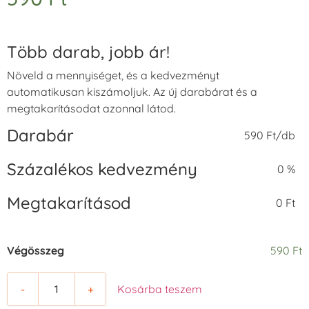
Több darab, jobb ár!
Növeld a mennyiséget, és a kedvezményt
automatikusan kiszámoljuk. Az új darabárat és a
megtakarításodat azonnal látod.
Darabár
590 Ft/db
Százalékos kedvezmény
0 %
Megtakarításod
0 Ft
Végösszeg
590 Ft
-
+
Kosárba teszem