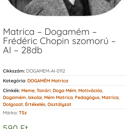
Matrica – Dogamém –
Frédéric Chopin szomorú –
AI – 28db
Cikkszám:
DOGAMEM-AI-0112
Kategória:
DOGAMÉM Matrica
Címkék:
Meme
,
Tanári
,
Doga Mém
,
Motivációs
,
Dogamém
,
Iskolai
,
Mém Matrica
,
Pedagógus
,
Matrica
,
Dolgozat
,
Értékelés
,
Osztályzat
Márka:
TSz
590
Ft