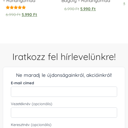
– Ruhanyomda
Bagoly – Ruhanyomda
Ér
3.
5.
6.990
Ft
5.990
Ft
/ 
Értékelés:
6.990
Ft
5.990
Ft
5.00
/ 5
Iratkozz fel hírlevelünkre!
Ne maradj le újdonságainkról, akcióinkról!
E-mail címed
Vezetéknév (opcionális)
Keresztnév (opcionális)