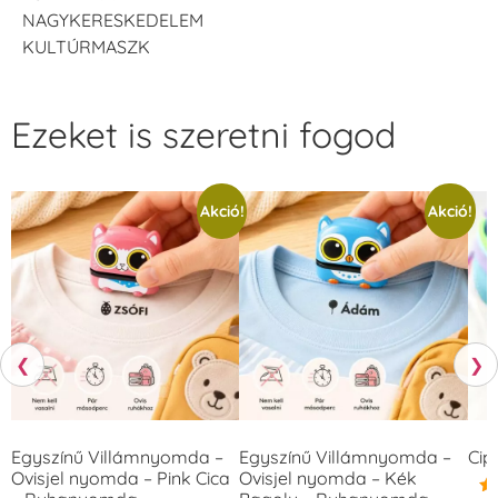
NAGYKERESKEDELEM
KULTÚRMASZK
Ezeket is szeretni fogod
Akció!
Akció!
❮
❯
Egyszínű Villámnyomda –
Egyszínű Villámnyomda –
Cip
Ovisjel nyomda – Pink Cica
Ovisjel nyomda – Kék