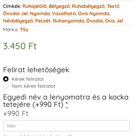
Címkék:
Ruhajelölő
,
Bélyegző
,
Ruhabélyegző
,
Textil
,
Óvodai Jel
,
Nyomda
,
Vasalható
,
Ovis Nyomda
,
Névbélyegző
,
Pecsét
,
Ruhanyomda
,
Óvodai
,
Ovis Jel
Márka:
TSz
3.450
Ft
Felirat lehetőségek
Kérek feliratot
Nem kérek feliratot
Egyedi név a lenyomatra és a kocka
tetejére (+990 Ft)
*
+990 Ft