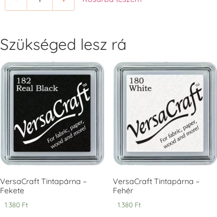
+1.380 Ft
+1.380 Ft
Szükséged lesz rá
Tsukineko -
Tsukineko -
Tsukineko -
VersaCraft
VersaCraft
VersaCraft
Tintapárna -
Tintapárna -
Tintapárna -
Cherry Red -
Clover -
Cocoa -
Cseresznye
Lóherezöld
kakaóbarna
piros
+1.380 Ft
+1.380 Ft
+1.380 Ft
VersaCraft Tintapárna –
VersaCraft Tintapárna –
Fekete
Fehér
1.380
Ft
1.380
Ft
Tsukineko -
Tsukineko -
Tsukineko -