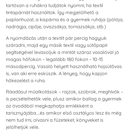
tartósan a ruhákra tudjátok nyomni, ha textil
VersaCraft
VersaCraft
tintapárnát használtok. Így megjelölhető a
Tintapárna -
Tintapárna -
paplanhuzat, a kispárna és a gyermek ruhája (pólója,
Hidegszürke -
Vízkék
VersaCraft
nadrágja, cipője, oviszsákja, tornazsákja, stb.)
+790 Ft
+1.380 Ft
A nyomdázás után a textilt pár percig hagyjuk
száradni, majd egy másik textil vagy sütőpapír
segítségével levasoljuk a mintát száraz vasalóval jó
magas hőfokon – legalább 180 fokon – 10-15
másodpercig. Vasaló helyett használható hajsütővas
is, van aki erre esküszik. A lényeg, hogy kapjon
hőkezelést a ruha.
Ráadásul műalkotások – rajzok, szobrok, meghívók –
is pecsételhetők vele, plusz amikor ballag a gyermek
az óvodából megkaphatja emlékként a
tarisznyájába….és amikor első osztályos lesz és még
nem tud írni, olvasni a füzeteket, könyveket is
jelölhetjük vele.