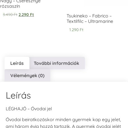
Nagy – Cseresznye
rózsaszín
3.490
Ft
2.290
Ft
VersaCraft
VersaCraft
VersaCraft
Tsukineko – Fabrico –
Tintapárna -
Tintapárna -
Tintapárna -
Textilfilc – Ultramarine
Éjkék
Ködszürke
Középkék
1.290
Ft
+1.380 Ft
+1.380 Ft
+790 Ft
Leírás
További információk
VersaCraft
VersaCraft
VersaCraft
Vélemények (0)
Tintapárna - Lila
Tintapárna -
Tintapárna -
Mentazöld
Rágógumi
+790 Ft
rózsaszín
+1.380 Ft
Leírás
+790 Ft
LÉGHAJÓ – Óvodai jel
Óvodai beiratkozáskor minden gyermek kap egy jelet,
ami három évig hozzá tartozik. A gyermek óvodai jelét