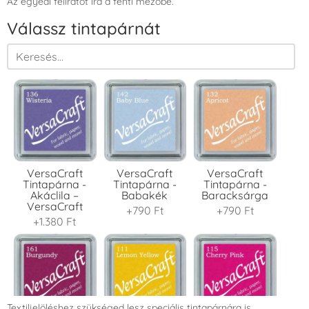
Az egyedi feliratot írd a fenti mezőbe.
Válassz tintapárnát
VersaCraft
VersaCraft
VersaCraft
Tintapárna -
Tintapárna -
Tintapárna -
Akáclila –
Babakék
Baracksárga
VersaCraft
+790 Ft
+790 Ft
+1.380 Ft
Textiljelöléshez szükséged lesz speciális tintapárnára is.