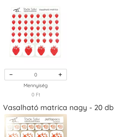
Tintapárna -
Tintapárna -
Tintapárna -
Fekete
Fenyőzöld
Gránátalma
+1.380 Ft
+1.380 Ft
+790 Ft
VersaCraft
VersaCraft
VersaCraft
Tintapárna -
Tintapárna -
Tintapárna -
Homokbarna
Kiwizöld
Narancssárga
+1.380 Ft
+1.380 Ft
+1.380 Ft
Mennyiség
0 Ft
Vasalható matrica nagy - 20 db
VersaCraft
VersaCraft
VersaCraft
Tintapárna -
Tintapárna -
Tintapárna -
Orgonalila
Pipacspiros
Rózsaszín