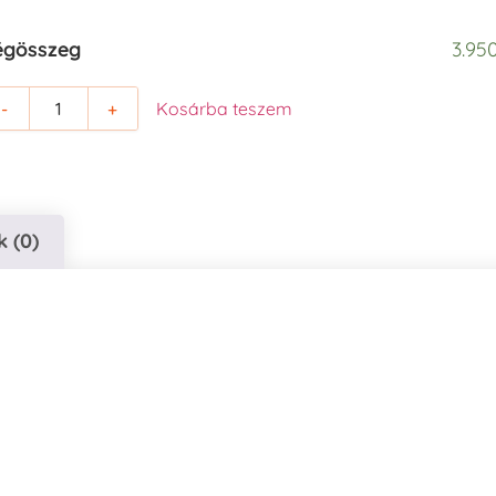
égösszeg
3.950
-
+
Kosárba teszem
 (0)