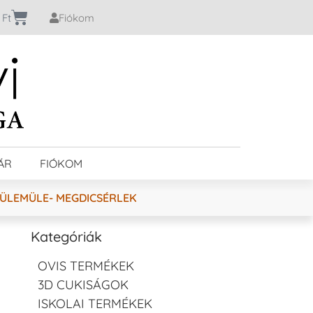
0
Ft
Fiókom
ÁR
FIÓKOM
FÜLEMÜLE- MEGDICSÉRLEK
Kategóriák
OVIS TERMÉKEK
3D CUKISÁGOK
ISKOLAI TERMÉKEK