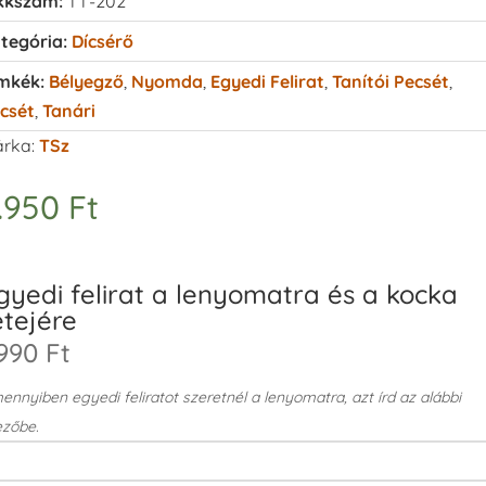
kkszám:
TT-202
tegória:
Dícsérő
mkék:
Bélyegző
,
Nyomda
,
Egyedi Felirat
,
Tanítói Pecsét
,
csét
,
Tanári
rka:
TSz
.950
Ft
gyedi felirat a lenyomatra és a kocka
etejére
990 Ft
nnyiben egyedi feliratot szeretnél a lenyomatra, azt írd az alábbi
zőbe.