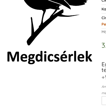
Ci
Ka
Cí
Pe
Má
3
E
t
+
Ame
me