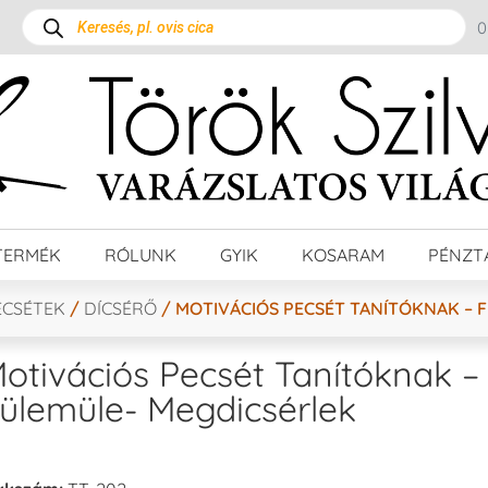
TERMÉK
RÓLUNK
GYIK
KOSARAM
PÉNZT
ECSÉTEK
/
DÍCSÉRŐ
/ MOTIVÁCIÓS PECSÉT TANÍTÓKNAK – 
otivációs Pecsét Tanítóknak –
ülemüle- Megdicsérlek