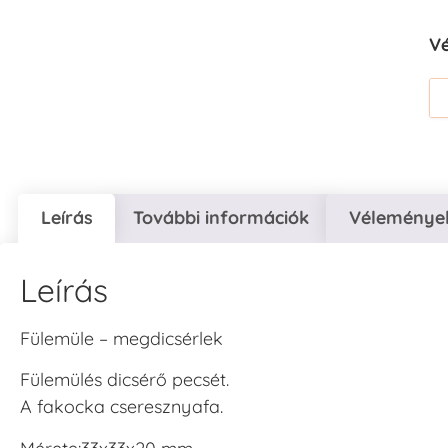
V
Leírás
További információk
Vélemények
Leírás
Fülemüle – megdicsérlek
Fülemülés dicsérő pecsét.
A fakocka cseresznyafa.