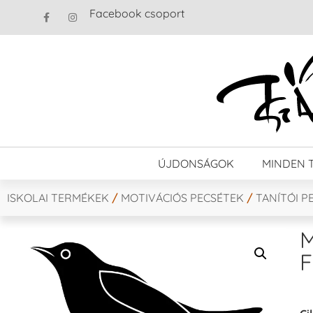
Facebook csoport
ÚJDONSÁGOK
MINDEN 
ISKOLAI TERMÉKEK
/
MOTIVÁCIÓS PECSÉTEK
/
TANÍTÓI P
M
F