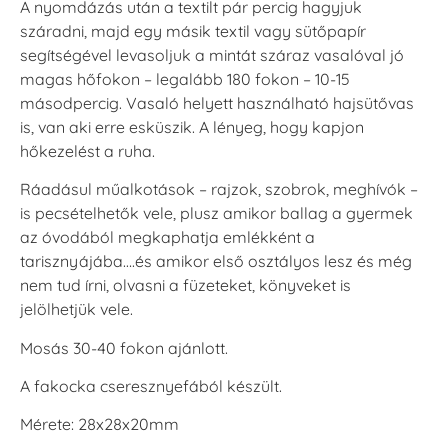
A nyomdázás után a textilt pár percig hagyjuk
száradni, majd egy másik textil vagy sütőpapír
segítségével levasoljuk a mintát száraz vasalóval jó
magas hőfokon – legalább 180 fokon – 10-15
másodpercig. Vasaló helyett használható hajsütővas
is, van aki erre esküszik. A lényeg, hogy kapjon
hőkezelést a ruha.
Ráadásul műalkotások – rajzok, szobrok, meghívók –
is pecsételhetők vele, plusz amikor ballag a gyermek
az óvodából megkaphatja emlékként a
tarisznyájába….és amikor első osztályos lesz és még
nem tud írni, olvasni a füzeteket, könyveket is
jelölhetjük vele.
Mosás 30-40 fokon ajánlott.
A fakocka cseresznyefából készült.
Mérete: 28x28x20mm