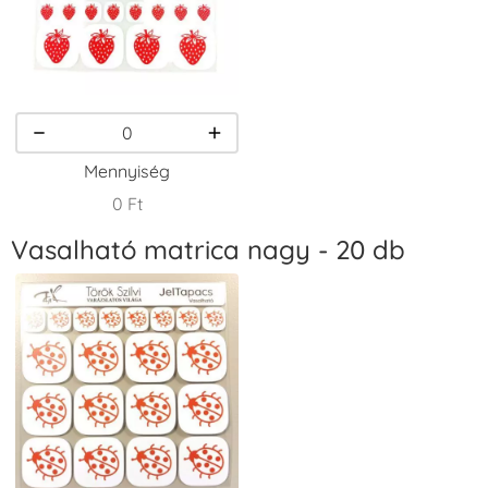
VersaCraft
VersaCraft
VersaCraft
Tintapárna -
Tintapárna -
Tintapárna -
Homokbarna
Kiwizöld
Narancssárga
+1.380 Ft
+1.380 Ft
+1.380 Ft
Mennyiség
0 Ft
Vasalható matrica nagy - 20 db
VersaCraft
VersaCraft
VersaCraft
Tintapárna -
Tintapárna -
Tintapárna -
Orgonalila
Pipacspiros
Rózsaszín
+1.380 Ft
+1.380 Ft
+790 Ft