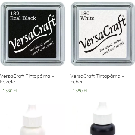
Tsukineko -
Tsukineko -
Tsukineko -
VersaCraft
VersaCraft
VersaCraft
Tintapárna -
Tintapárna -
Tintapárna -
Cherry Red -
Clover -
Cocoa -
Cseresznye
Lóherezöld
kakaóbarna
piros
+1.380 Ft
+1.380 Ft
+1.380 Ft
VersaCraft Tintapárna –
VersaCraft Tintapárna –
Fekete
Fehér
1.380
Ft
1.380
Ft
Tsukineko -
Tsukineko -
Tsukineko -
VersaCraft
VersaCraft
VersaCraft
Tintapárna -
Tintapárna -
Tintapárna -
Denim -
Espresso
Moss -
farmerkék
Mohazöld
+1.380 Ft
+1.380 Ft
+1.380 Ft