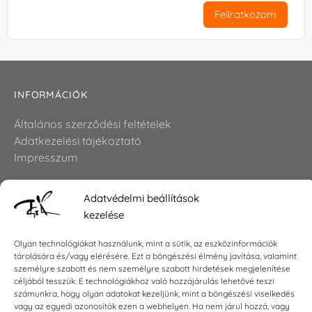
Feliratkozom
INFORMÁCIÓK
Általános szerződési feltételek
Adatkezelési tájékoztató
Impresszum
Adatvédelmi beállítások
KAPCSOLAT
kezelése
E-mail:
shop@torokszilvi.com
Olyan technológiákat használunk, mint a sütik, az eszközinformációk
Telefon: +36 30 6767872
tárolására és/vagy elérésére. Ezt a böngészési élmény javítása, valamint
személyre szabott és nem személyre szabott hirdetések megjelenítése
céljából tesszük. E technológiákhoz való hozzájárulás lehetővé teszi
számunkra, hogy olyan adatokat kezeljünk, mint a böngészési viselkedés
KÖZÖSSÉGI
vagy az egyedi azonosítók ezen a webhelyen. Ha nem járul hozzá, vagy