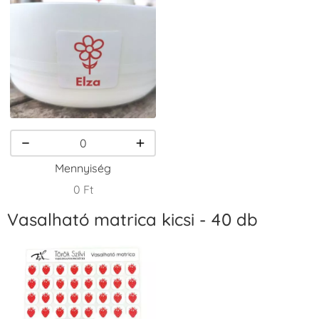
VersaCraft
VersaCraft
VersaCraft
Tintapárna -
Tintapárna -
Tintapárna -
Csokibarna
Erdőzöld
Fehér
+1.380 Ft
+790 Ft
+1.380 Ft
Mennyiség
0 Ft
Vasalható matrica kicsi - 40 db
VersaCraft
VersaCraft
VersaCraft
Tintapárna -
Tintapárna -
Tintapárna -
Fekete
Fenyőzöld
Gránátalma
+1.380 Ft
+1.380 Ft
+790 Ft