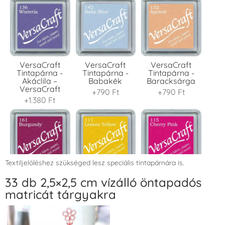
VersaCraft
VersaCraft
VersaCraft
Tintapárna -
Tintapárna -
Tintapárna -
Akáclila –
Babakék
Baracksárga
VersaCraft
+790 Ft
+790 Ft
+1.380 Ft
Textiljelöléshez szükséged lesz speciális tintapárnára is.
VersaCraft
VersaCraft
VersaCraft
33 db 2,5×2,5 cm vízálló öntapadós
Tintapárna -
Tintapárna -
Tintapárna -
matricát tárgyakra
Bordó
Citromsárga
Cseresznyeszín
+1.380 Ft
+1.380 Ft
+790 Ft