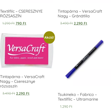
Textilfilc – CSERESZNYE
Tintapárna – VersaCraft
RÓZSASZÍN
Nagy – Gránátlila
1.290
Ft
790
Ft
3.490
Ft
2.290
Ft
Tsukineko -
Tsukineko -
Tsukineko -
Akció!
VersaCraft
VersaCraft
VersaCraft
Tintapárna -
Tintapárna -
Tintapárna -
Starry Night -
Stone -
Wasabi
csillagos éjkék
kőszürke
+1.380 Ft
+1.380 Ft
+1.380 Ft
Tintapárna – VersaCraft
Nagy – Cseresznye
rózsaszín
3.490
Ft
2.290
Ft
VersaCraft
VersaCraft
VersaCraft
Tsukineko – Fabrico –
Tintapárna -
Tintapárna -
Tintapárna -
Textilfilc – Ultramarine
Éjkék
Ködszürke
Középkék
1.290
Ft
+1.380 Ft
+1.380 Ft
+790 Ft