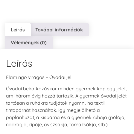
Leírás
További információk
VersaCraft
VersaCraft
VersaCraft
Vélemények (0)
Tintapárna - Lila
Tintapárna -
Tintapárna -
Mentazöld
Rágógumi
+790 Ft
rózsaszín
+1.380 Ft
Leírás
+790 Ft
Flamingó virágos – Óvodai jel
Óvodai beiratkozáskor minden gyermek kap egy jelet,
ami három évig hozzá tartozik. A gyermek óvodai jelét
tartósan a ruhákra tudjátok nyomni, ha textil
VersaCraft
VersaCraft
tintapárnát használtok. Így megjelölhető a
Tintapárna -
Tintapárna -
paplanhuzat, a kispárna és a gyermek ruhája (pólója,
Hidegszürke -
Vízkék
VersaCraft
nadrágja, cipője, oviszsákja, tornazsákja, stb.)
+790 Ft
+1.380 Ft