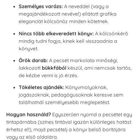
Személyes varázs:
A neveddel (vagy a
megajándékozott nevével) ellátott grafika
eleganciát kölcsönöz minden kötetnek.
Nincs több elkeveredett könyv:
A kölcsönkérő
mindig tudni fogja, kinek kell visszaadnia a
könyvet.
Örök darab:
A pecsét markolata minőségi,
lakkozott
bükkfából
készül, ami nemcsak tartós,
de kézbe venni is jó érzés.
Tökéletes ajándék:
Könyvmolyoknak,
jogászoknak, pedagógusoknak keresve sem
találhatnál személyesebb meglepetést.
Hogyan használd?
Egyszerűen nyomd a pecsétet egy
tintapárnába (színes tintával igazán különleges hatást
érhetsz el!), majd pecsételj a könyv belső borítójára
vagy az első oldalára.