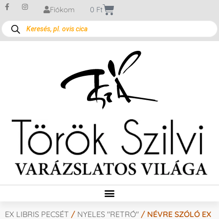
Fiókom
0
Ft
EX LIBRIS PECSÉT
/
NYELES "RETRÓ"
/ NÉVRE SZÓLÓ EX