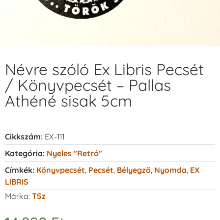
Névre szóló Ex Libris Pecsét
/ Könyvpecsét – Pallas
Athéné sisak 5cm
Cikkszám:
EX-111
Kategória:
Nyeles "retró"
Címkék:
Könyvpecsét
,
Pecsét
,
Bélyegző
,
Nyomda
,
EX
LIBRIS
Márka:
TSz