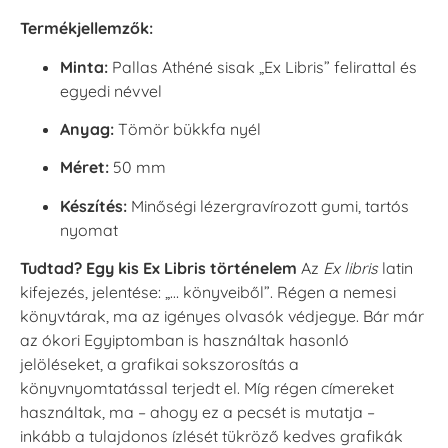
Termékjellemzők:
Minta:
Pallas Athéné sisak „Ex Libris” felirattal és
egyedi névvel
Anyag:
Tömör bükkfa nyél
Méret:
50 mm
Készítés:
Minőségi lézergravírozott gumi, tartós
nyomat
Tudtad? Egy kis Ex Libris történelem
Az
Ex libris
latin
kifejezés, jelentése: „… könyveiből”. Régen a nemesi
könyvtárak, ma az igényes olvasók védjegye. Bár már
az ókori Egyiptomban is használtak hasonló
jelöléseket, a grafikai sokszorosítás a
könyvnyomtatással terjedt el. Míg régen címereket
használtak, ma – ahogy ez a pecsét is mutatja –
inkább a tulajdonos ízlését tükröző kedves grafikák