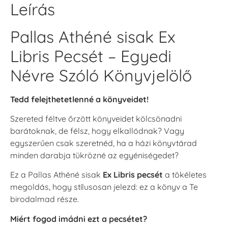
Leírás
Pallas Athéné sisak Ex
Libris Pecsét – Egyedi
Névre Szóló Könyvjelölő
Tedd felejthetetlenné a könyveidet!
Szereted féltve őrzött könyveidet kölcsönadni
barátoknak, de félsz, hogy elkallódnak? Vagy
egyszerűen csak szeretnéd, ha a házi könyvtárad
minden darabja tükrözné az egyéniségedet?
Ez a Pallas Athéné sisak
Ex Libris pecsét
a tökéletes
megoldás, hogy stílusosan jelezd: ez a könyv a Te
birodalmad része.
Miért fogod imádni ezt a pecsétet?