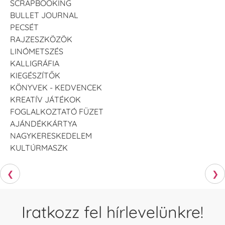
SCRAPBOOKING
BULLET JOURNAL
PECSÉT
RAJZESZKÖZÖK
LINÓMETSZÉS
KALLIGRÁFIA
KIEGÉSZÍTŐK
KÖNYVEK - KEDVENCEK
KREATÍV JÁTÉKOK
FOGLALKOZTATÓ FÜZET
AJÁNDÉKKÁRTYA
NAGYKERESKEDELEM
KULTÚRMASZK
❮
❯
Iratkozz fel hírlevelünkre!