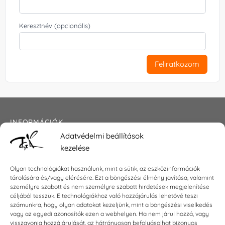
Keresztnév (opcionális)
Feliratkozom
INFORMÁCIÓK
Adatvédelmi beállítások
Általános szerződési feltételek
kezelése
Adatkezelési tájékoztató
Impresszum
Olyan technológiákat használunk, mint a sütik, az eszközinformációk
tárolására és/vagy elérésére. Ezt a böngészési élmény javítása, valamint
személyre szabott és nem személyre szabott hirdetések megjelenítése
céljából tesszük. E technológiákhoz való hozzájárulás lehetővé teszi
KAPCSOLAT
számunkra, hogy olyan adatokat kezeljünk, mint a böngészési viselkedés
vagy az egyedi azonosítók ezen a webhelyen. Ha nem járul hozzá, vagy
visszavonja hozzájárulását, az hátrányosan befolyásolhat bizonyos