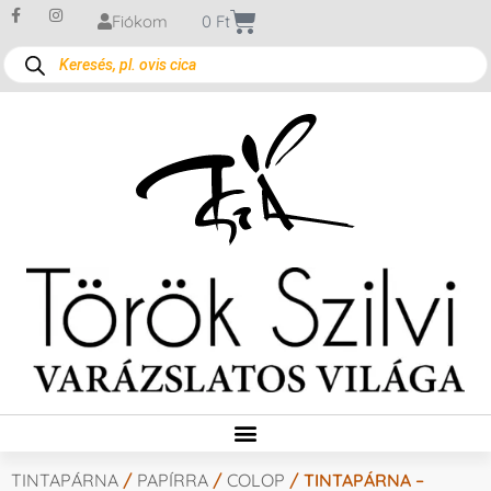
Fiókom
0
Ft
TINTAPÁRNA
/
PAPÍRRA
/
COLOP
/ TINTAPÁRNA –