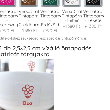
ersaCraft
VersaCraft
VersaCraft
VersaCraft
VersaCraft
intapárna
Tintapárna
Tintapárna
Tintapárna
Tintapárna
-
-
-
- Fehér
- Fekete
seresznyeszín
Csokibarna
Erdőzöld
+1.380 Ft
+1.380 Ft
+790 Ft
+1.380 Ft
+790 Ft
tiljelöléshez szükséged lesz speciális tintapárnára is.
3 db 2,5×2,5 cm vízálló öntapadós
atricát tárgyakra
ersaCraft
VersaCraft
VersaCraft
VersaCraft
VersaCraft
intapárna
Tintapárna
Tintapárna
Tintapárna
Tintapárna
-
-
-
-
-
enyőzöld
Gránátalma
Homokbarna
Kiwizöld
Narancssárg
+1.380 Ft
+790 Ft
+1.380 Ft
+1.380 Ft
+1.380 Ft
ersaCraft
VersaCraft
VersaCraft
VersaCraft
VersaCraft