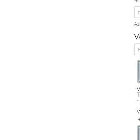
Az
V
V
T
-
V