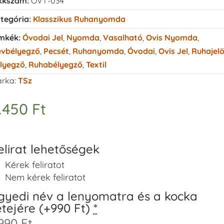
kkszám:
OVT-034
tegória:
Klasszikus Ruhanyomda
mkék:
Óvodai Jel
,
Nyomda
,
Vasalható
,
Ovis Nyomda
,
vbélyegző
,
Pecsét
,
Ruhanyomda
,
Óvodai
,
Ovis Jel
,
Ruhajelö
lyegző
,
Ruhabélyegző
,
Textil
rka:
TSz
.450
Ft
elirat lehetőségek
Kérek feliratot
Nem kérek feliratot
gyedi név a lenyomatra és a kocka
etejére (+990 Ft)
*
990 Ft