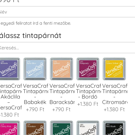
 egyedi feliratot írd a fenti mezőbe.
álassz tintapárnát
ersaCraft
VersaCraft
VersaCraft
VersaCraft
VersaCraft
intapárna
Tintapárna
Tintapárna
Tintapárna
Tintapárna
 Akáclila
-
-
- Bordó
-
–
Babakék
Baracksárga
Citromsárga
+1.380 Ft
ersaCraft
+790 Ft
+790 Ft
+1.380 Ft
+1.380 Ft