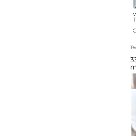
V
T
C
Tex
3
m
V
T
F
V