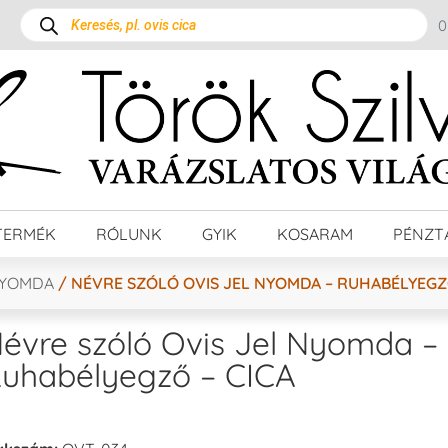
TERMÉK
RÓLUNK
GYIK
KOSARAM
PÉNZT
NYOMDA
/ NÉVRE SZÓLÓ OVIS JEL NYOMDA – RUHABÉLYEGZŐ
évre szóló Ovis Jel Nyomda –
uhabélyegző – CICA