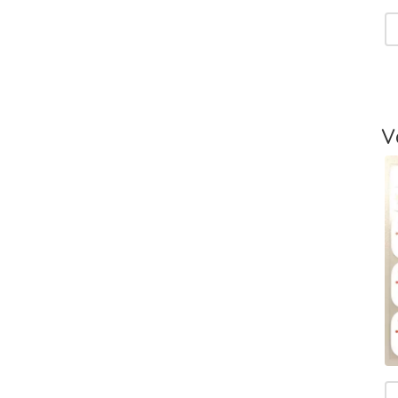
V
T
-
L
V
T
V
T
m