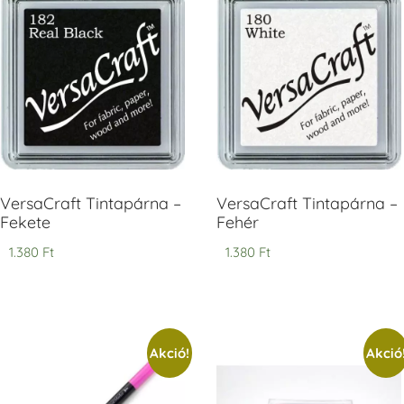
V
T
H
V
VersaCraft Tintapárna –
VersaCraft Tintapárna –
Fekete
Fehér
1.380
Ft
1.380
Ft
Akció!
Akció