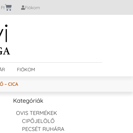
0
Ft
Fiókom
ÁR
FIÓKOM
 – CICA
Kategóriák
OVIS TERMÉKEK
CIPŐJELÖLŐ
PECSÉT RUHÁRA