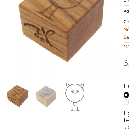
Ci
Ka
Cí
Né
Bé
Má
3
F
E
t
+