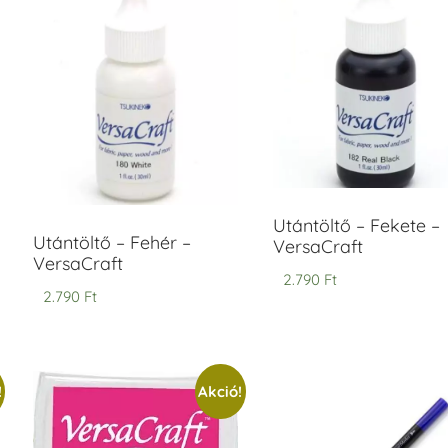
ersaCraft
VersaCraft
intapárna
Tintapárna
-
- Vízkék
idegszürke
+790 Ft
-
ersaCraft
+1.380 Ft
Utántöltő – Fekete –
Utántöltő – Fehér –
VersaCraft
VersaCraft
2.790
Ft
2.790
Ft
!
Akció!