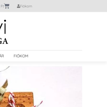
0
Ft
Fiókom
ÁR
FIÓKOM