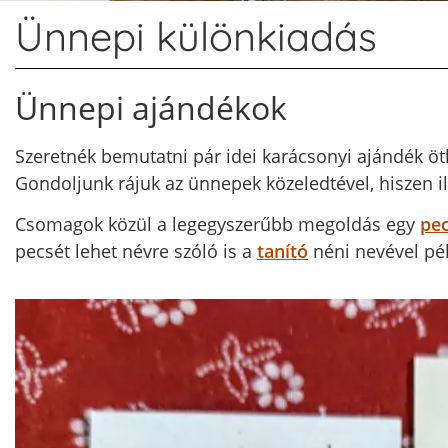
Ünnepi különkiadás
Ünnepi ajándékok
Szeretnék bemutatni pár idei karácsonyi ajándék öt
Gondoljunk rájuk az ünnepek közeledtével, hiszen il
Csomagok közül a legegyszerűbb megoldás egy
pec
pecsét lehet névre szóló is a
tanító
néni nevével pél