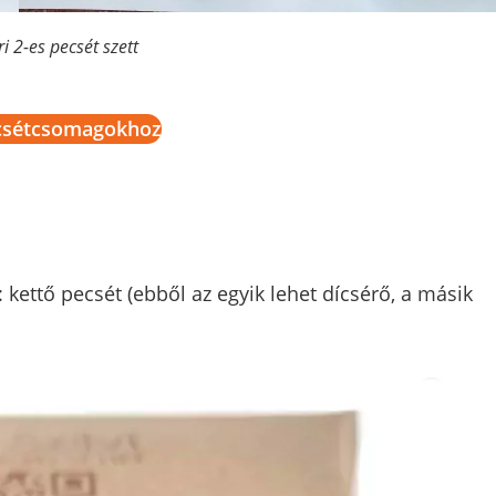
ri 2-es pecsét szett
csétcsomagokhoz
ettő pecsét (ebből az egyik lehet dícsérő, a másik