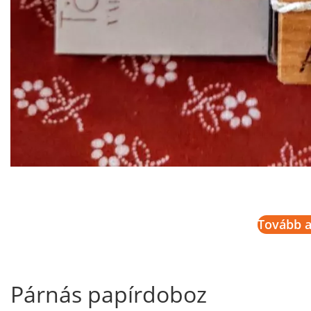
Tovább a
Párnás papírdoboz