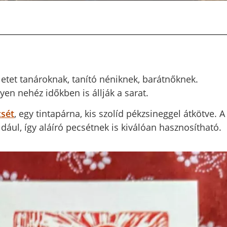
letet tanároknak, tanító néniknek, barátnőknek.
yen nehéz időkben is állják a sarat.
sét
, egy tintapárna, kis szolíd pékzsineggel átkötve. A
dául, így aláíró pecsétnek is kiválóan hasznosítható.