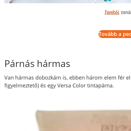
Tanítói
, taná
Tovább a pe
Párnás hármas
Van hármas dobozkám is, ebben három elem fér el: k
figyelmeztető) és egy Versa Color tintapárna.