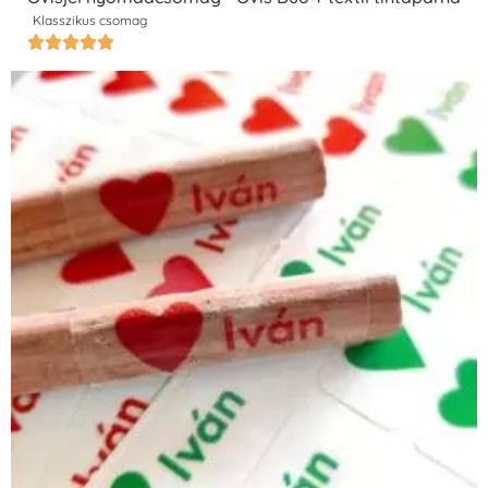
Klasszikus csomag




