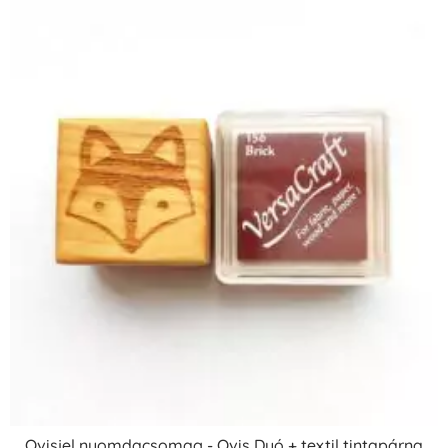
Ovisjel nyomdacsomag - Ovis Duó + textil tintapárna