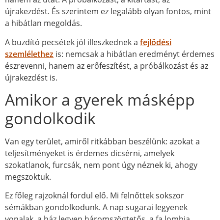
újrakezdést. És szerintem ez legalább olyan fontos, mint
a hibátlan megoldás.
A buzdító pecsétek jól illeszkednek a
fejlődési
szemlélethez
is: nemcsak a hibátlan eredményt érdemes
észrevenni, hanem az erőfeszítést, a próbálkozást és az
újrakezdést is.
Amikor a gyerek másképp
gondolkodik
Van egy terület, amiről ritkábban beszélünk: azokat a
teljesítményeket is érdemes dicsérni, amelyek
szokatlanok, furcsák, nem pont úgy néznek ki, ahogy
megszoktuk.
Ez főleg rajzoknál fordul elő. Mi felnőttek sokszor
sémákban gondolkodunk. A nap sugarai legyenek
vonalak, a ház legyen háromszögtetős, a fa lombja