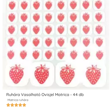
Ruhára Vasalható Ovisjel Matrica - 44 db
Matrica ruhára




