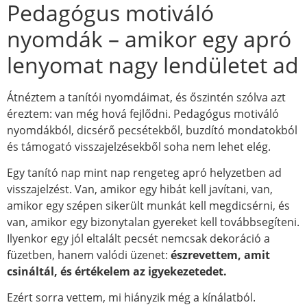
Pedagógus motiváló
nyomdák – amikor egy apró
lenyomat nagy lendületet ad
Átnéztem a tanítói nyomdáimat, és őszintén szólva azt
éreztem: van még hová fejlődni. Pedagógus motiváló
nyomdákból, dicsérő pecsétekből, buzdító mondatokból
és támogató visszajelzésekből soha nem lehet elég.
Egy tanító nap mint nap rengeteg apró helyzetben ad
visszajelzést. Van, amikor egy hibát kell javítani, van,
amikor egy szépen sikerült munkát kell megdicsérni, és
van, amikor egy bizonytalan gyereket kell továbbsegíteni.
Ilyenkor egy jól eltalált pecsét nemcsak dekoráció a
füzetben, hanem valódi üzenet:
észrevettem, amit
csináltál, és értékelem az igyekezetedet.
Ezért sorra vettem, mi hiányzik még a kínálatból.