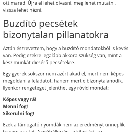
ott marad. Újra el lehet olvasni, meg lehet mutatni,
vissza lehet nézni.
Buzdító pecsétek
bizonytalan pillanatokra
Aztán észrevettem, hogy a buzdító mondatokból is kevés
van. Pedig ezekre legalább akkora szükség van, mint a
kész munkát dicsérő pecsétekre.
Egy gyerek sokszor nem azért akad el, mert nem képes
megoldani a feladatot, hanem mert elbizonytalanodik.
Ilyenkor rengeteget jelenthet egy rövid mondat:
Képes vagy rá!
Menni fog!
Sikerülni fog!
Ezek a támogató nyomdák nem az eredményt ünneplik,
hanem az utat. A próbálkozást, a kitartást, az