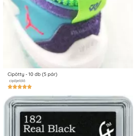
Cipötty - 10 db (5 pár)
cipőjelölő




