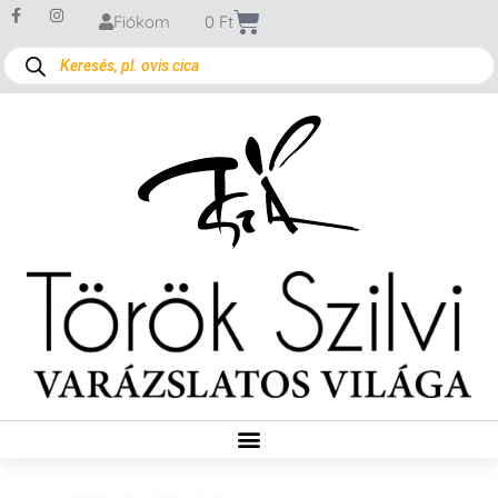
Fiókom
0
Ft