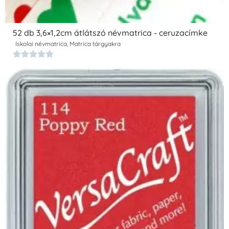
52 db 3,6×1,2cm átlátszó névmatrica - ceruzacímke
Iskolai névmatrica
,
Matrica tárgyakra




