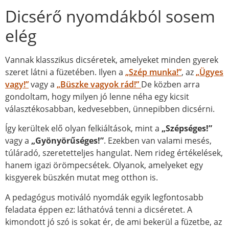
Dicsérő nyomdákból sosem
elég
Vannak klasszikus dicséretek, amelyeket minden gyerek
szeret látni a füzetében. Ilyen a
„Szép munka!”
, az
„Ügyes
vagy!”
vagy a
„Büszke vagyok rád!”
De közben arra
gondoltam, hogy milyen jó lenne néha egy kicsit
választékosabban, kedvesebben, ünnepibben dicsérni.
Így kerültek elő olyan felkiáltások, mint a
„Szépséges!”
vagy a
„Gyönyörűséges!”
. Ezekben van valami mesés,
túláradó, szeretetteljes hangulat. Nem rideg értékelések,
hanem igazi örömpecsétek. Olyanok, amelyeket egy
kisgyerek büszkén mutat meg otthon is.
A pedagógus motiváló nyomdák egyik legfontosabb
feladata éppen ez: láthatóvá tenni a dicséretet. A
kimondott jó szó is sokat ér, de ami bekerül a füzetbe, az