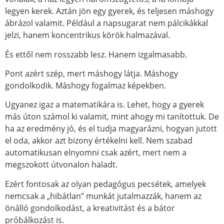
legyen kerek. Aztán jön egy gyerek, és teljesen máshogy
ábrázol valamit. Például a napsugarat nem pálcikákkal
jelzi, hanem koncentrikus körök halmazával.
És ettől nem rosszabb lesz. Hanem izgalmasabb.
Pont azért szép, mert máshogy látja. Máshogy
gondolkodik. Máshogy fogalmaz képekben.
Ugyanez igaz a matematikára is. Lehet, hogy a gyerek
más úton számol ki valamit, mint ahogy mi tanítottuk. De
ha az eredmény jó, és el tudja magyarázni, hogyan jutott
el oda, akkor azt bizony értékelni kell. Nem szabad
automatikusan elnyomni csak azért, mert nem a
megszokott útvonalon haladt.
Ezért fontosak az olyan pedagógus pecsétek, amelyek
nemcsak a „hibátlan” munkát jutalmazzák, hanem az
önálló gondolkodást, a kreativitást és a bátor
próbálkozást is.