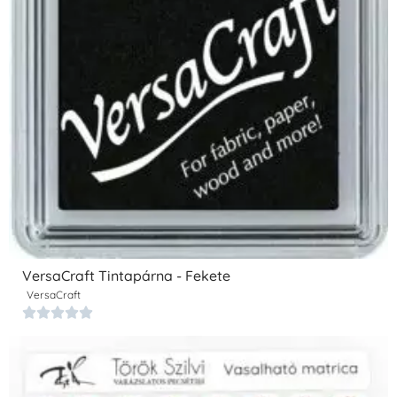
VersaCraft Tintapárna - Fekete
VersaCraft




