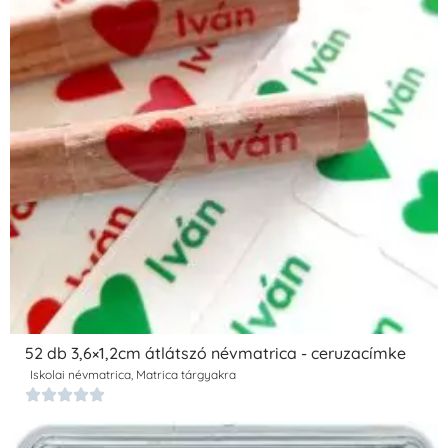
52 db 3,6×1,2cm átlátszó névmatrica - ceruzacímke
Iskolai névmatrica
,
Matrica tárgyakra




