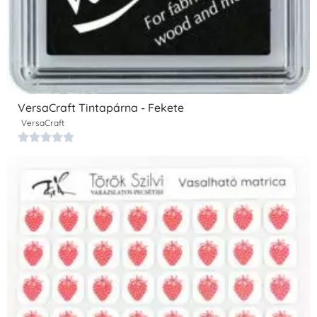
VersaCraft Tintapárna - Fekete
VersaCraft




