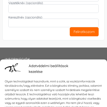
Vezetéknév (opcionális)
Keresztnév (opcionális)
Feliratkozom
INFORMÁCIÓK
Adatvédelmi beállítások
Általános szerződési feltételek
kezelése
Adatkezelési tájékoztató
Impresszum
Olyan technológiákat használunk, mint a sütik, az eszközinformációk
tárolására és/vagy elérésére. Ezt a böngészési élmény javítása, valamint
személyre szabott és nem személyre szabott hirdetések megjelenítése
céljából tesszük. E technológiákhoz való hozzájárulás lehetővé teszi
KAPCSOLAT
számunkra, hogy olyan adatokat kezeljünk, mint a böngészési viselkedés
vagy az egyedi azonosítók ezen a webhelyen. Ha nem járul hozzá, vagy