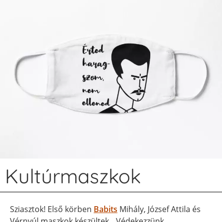
Kultúrmaszkok
Sziasztok! Első körben
Babits
Mihály, József Attila és
Vérnyúl maszkok készültek. „Védekezzünk