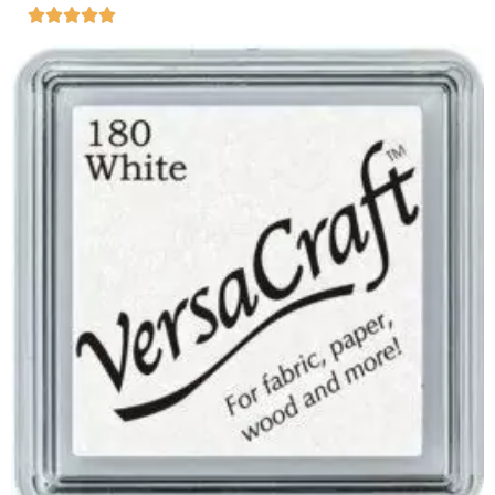




