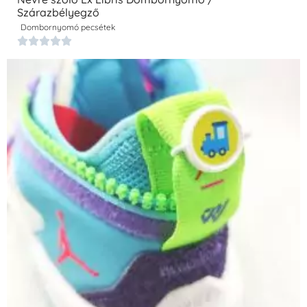
Szárazbélyegző
Dombornyomó pecsétek




