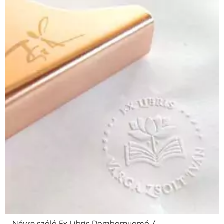
Névre szóló Ex Libris Dombornyomó /