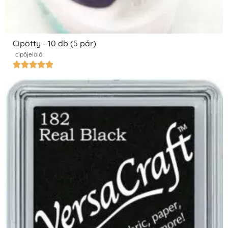
Cipötty - 10 db (5 pár)
cipőjelölő




