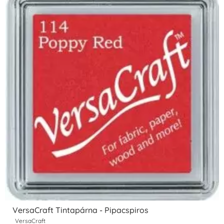
VersaCraft Tintapárna - Pipacspiros
VersaCraft