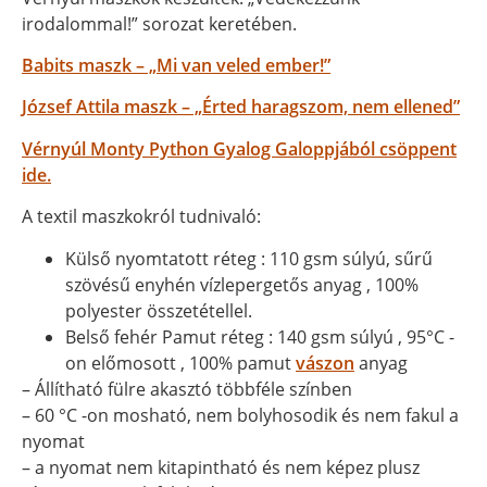
irodalommal!” sorozat keretében.
Babits maszk – „Mi van veled ember!”
József Attila maszk – „Érted haragszom, nem ellened”
Vérnyúl Monty Python Gyalog Galoppjából csöppent
ide.
A textil maszkokról tudnivaló:
Külső nyomtatott réteg : 110 gsm súlyú, sűrű
szövésű enyhén vízlepergetős anyag , 100%
polyester összetétellel.
Belső fehér Pamut réteg : 140 gsm súlyú , 95°C -
on előmosott , 100% pamut
vászon
anyag
– Állítható fülre akasztó többféle színben
– 60 °C -on mosható, nem bolyhosodik és nem fakul a
nyomat
– a nyomat nem kitapintható és nem képez plusz