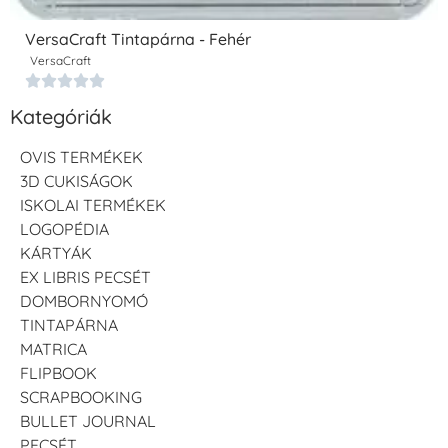
VersaCraft Tintapárna - Fehér
VersaCraft





Kategóriák
OVIS TERMÉKEK
3D CUKISÁGOK
ISKOLAI TERMÉKEK
LOGOPÉDIA
KÁRTYÁK
EX LIBRIS PECSÉT
DOMBORNYOMÓ
TINTAPÁRNA
MATRICA
FLIPBOOK
SCRAPBOOKING
BULLET JOURNAL
PECSÉT