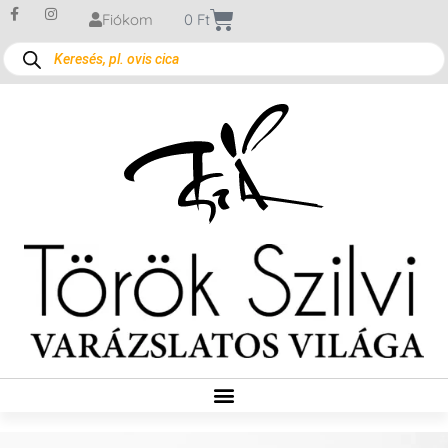
Fiókom
0
Ft