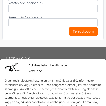
Vezetéknév (opcionális)
Keresztnév (opcionális)
Feliratkozom
INFORMÁCIÓK
Adatvédelmi beállítások
Általános szerződési feltételek
kezelése
Adatkezelési tájékoztató
Impresszum
Olyan technológiákat használunk, mint a sütik, az eszközinformációk
tárolására és/vagy elérésére. Ezt a böngészési élmény javítása, valamint
személyre szabott és nem személyre szabott hirdetések megjelenítése
céljából tesszük. E technológiákhoz való hozzájárulás lehetővé teszi
KAPCSOLAT
számunkra, hogy olyan adatokat kezeljünk, mint a böngészési viselkedés
vagy az egyedi azonosítók ezen a webhelyen. Ha nem járul hozzá, vagy