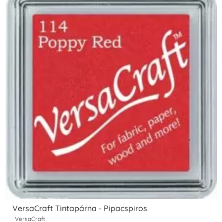
VersaCraft Tintapárna - Pipacspiros
VersaCraft