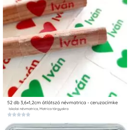
52 db 3,6×1,2cm átlátszó névmatrica - ceruzacímke
Iskolai névmatrica
,
Matrica tárgyakra




