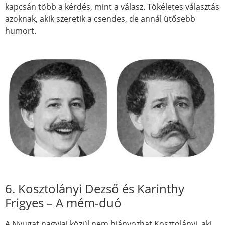
kapcsán több a kérdés, mint a válasz. Tökéletes választás
azoknak, akik szeretik a csendes, de annál ütősebb
humort.
6. Kosztolányi Dezső és Karinthy
Frigyes – A mém-duó
A Nyugat nagyjai közül nem hiányozhat Kosztolányi, aki