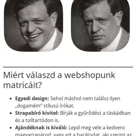
Miért válaszd a webshopunk
matricáit?
Egyedi design:
Sehol máshol nem találsz ilyen
„dogamém” stílusú írókat.
Strapabíró kivitel:
Bírják a gyűrődést a táskádban
és a tolltartódon is.
Ajándéknak is kiváló:
Lepd meg vele a kedvenc
magyartanárod, vagy azt a barátodat, aki szerint az