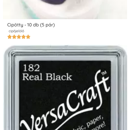
Cipötty - 10 db (5 pár)
cipőjelölő




