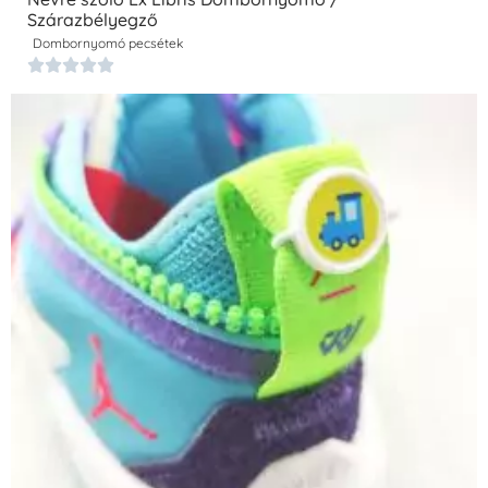
Szárazbélyegző
Dombornyomó pecsétek




