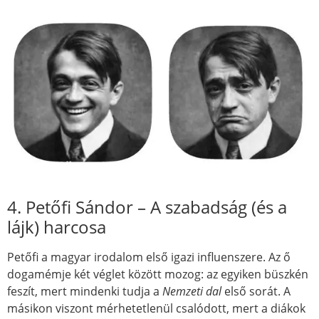
4. Petőfi Sándor – A szabadság (és a
lájk) harcosa
Petőfi a magyar irodalom első igazi influenszere. Az ő
dogamémje két véglet között mozog: az egyiken büszkén
feszít, mert mindenki tudja a
Nemzeti dal
első sorát. A
másikon viszont mérhetetlenül csalódott, mert a diákok