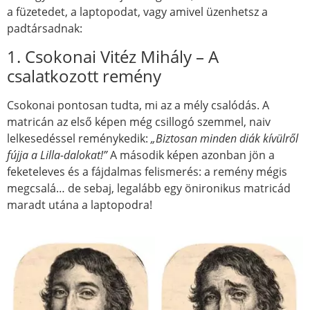
a füzetedet, a laptopodat, vagy amivel üzenhetsz a
padtársadnak:
1. Csokonai Vitéz Mihály – A
csalatkozott remény
Csokonai pontosan tudta, mi az a mély csalódás. A
matricán az első képen még csillogó szemmel, naiv
lelkesedéssel reménykedik:
„Biztosan minden diák kívülről
fújja a Lilla-dalokat!”
A második képen azonban jön a
feketeleves és a fájdalmas felismerés: a remény mégis
megcsalá… de sebaj, legalább egy önironikus matricád
maradt utána a laptopodra!