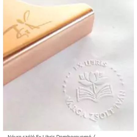
Névre szóló Ex Libris Dombornyomó /