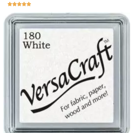




