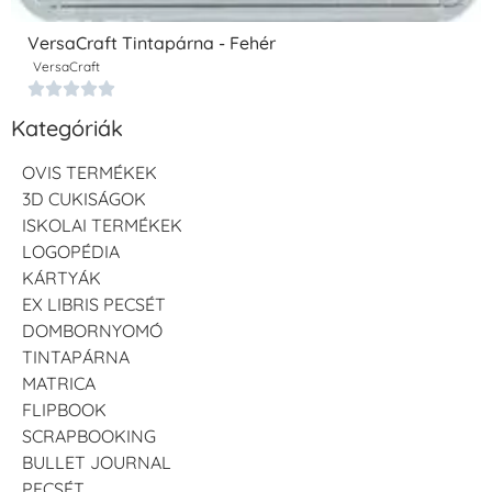
VersaCraft Tintapárna - Fehér
VersaCraft





Kategóriák
OVIS TERMÉKEK
3D CUKISÁGOK
ISKOLAI TERMÉKEK
LOGOPÉDIA
KÁRTYÁK
EX LIBRIS PECSÉT
DOMBORNYOMÓ
TINTAPÁRNA
MATRICA
FLIPBOOK
SCRAPBOOKING
BULLET JOURNAL
PECSÉT