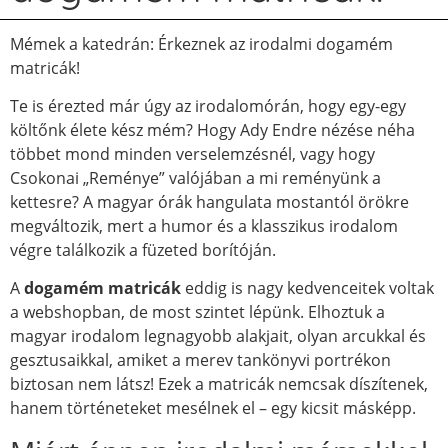
Mémek a katedrán: Érkeznek az irodalmi dogamém
matricák!
Te is érezted már úgy az irodalomórán, hogy egy-egy
költőnk élete kész mém? Hogy Ady Endre nézése néha
többet mond minden verselemzésnél, vagy hogy
Csokonai „Reménye” valójában a mi reményünk a
kettesre? A magyar órák hangulata mostantól örökre
megváltozik, mert a humor és a klasszikus irodalom
végre találkozik a füzeted borítóján.
A
dogamém matricák
eddig is nagy kedvenceitek voltak
a webshopban, de most szintet lépünk. Elhoztuk a
magyar irodalom legnagyobb alakjait, olyan arcukkal és
gesztusaikkal, amiket a merev tankönyvi portrékon
biztosan nem látsz! Ezek a matricák nemcsak díszítenek,
hanem történeteket mesélnek el – egy kicsit másképp.