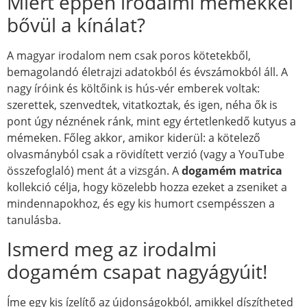
Miért éppen irodalmi mémekkel
bővül a kínálat?
A magyar irodalom nem csak poros kötetekből,
bemagolandó életrajzi adatokból és évszámokból áll. A
nagy íróink és költőink is hús-vér emberek voltak:
szerettek, szenvedtek, vitatkoztak, és igen, néha ők is
pont úgy néznének ránk, mint egy értetlenkedő kutyus a
mémeken. Főleg akkor, amikor kiderül: a kötelező
olvasmányból csak a rövidített verzió (vagy a YouTube
összefoglaló) ment át a vizsgán. A
dogamém matrica
kollekció célja, hogy közelebb hozza ezeket a zseniket a
mindennapokhoz, és egy kis humort csempésszen a
tanulásba.
Ismerd meg az irodalmi
dogamém csapat nagyágyúit!
Íme egy kis ízelítő az újdonságokból, amikkel díszítheted