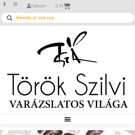
Fiókom
0
Ft