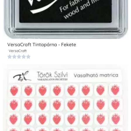
VersaCraft Tintapárna - Fekete
VersaCraft




