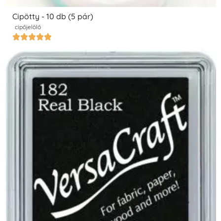
Cipötty - 10 db (5 pár)
cipőjelölő




