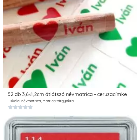
52 db 3,6×1,2cm átlátszó névmatrica - ceruzacímke
Iskolai névmatrica
,
Matrica tárgyakra




