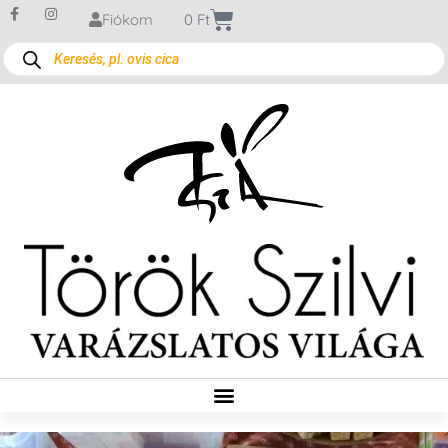
Fiókom
0
Ft