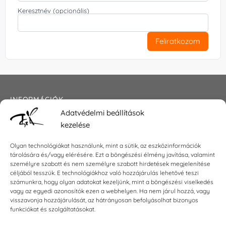
Keresztnév (opcionális)
Feliratkozom
INFORMÁCIÓK
Adatvédelmi beállítások
Általános szerződési feltételek
kezelése
Adatkezelési tájékoztató
Impresszum
Olyan technológiákat használunk, mint a sütik, az eszközinformációk
tárolására és/vagy elérésére. Ezt a böngészési élmény javítása, valamint
személyre szabott és nem személyre szabott hirdetések megjelenítése
céljából tesszük. E technológiákhoz való hozzájárulás lehetővé teszi
számunkra, hogy olyan adatokat kezeljünk, mint a böngészési viselkedés
KAPCSOLAT
vagy az egyedi azonosítók ezen a webhelyen. Ha nem járul hozzá, vagy
visszavonja hozzájárulását, az hátrányosan befolyásolhat bizonyos
E-mail:
shop@torokszilvi.com
funkciókat és szolgáltatásokat.
Telefon: +36 30 6767872