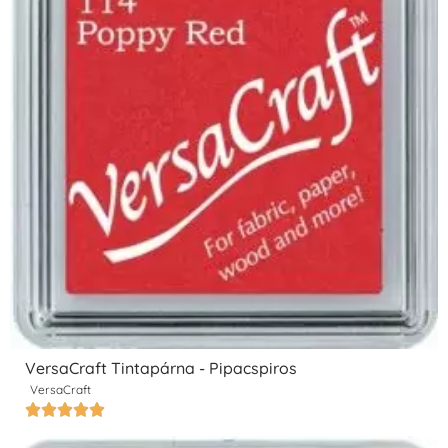
VersaCraft Tintapárna - Pipacspiros
VersaCraft




