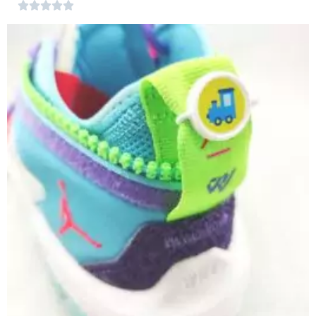




