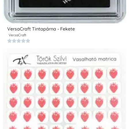
VersaCraft Tintapárna - Fekete
VersaCraft




