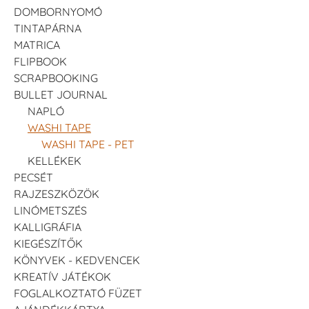
DOMBORNYOMÓ
TINTAPÁRNA
MATRICA
FLIPBOOK
SCRAPBOOKING
BULLET JOURNAL
NAPLÓ
WASHI TAPE
WASHI TAPE - PET
KELLÉKEK
PECSÉT
RAJZESZKÖZÖK
LINÓMETSZÉS
KALLIGRÁFIA
KIEGÉSZÍTŐK
KÖNYVEK - KEDVENCEK
KREATÍV JÁTÉKOK
FOGLALKOZTATÓ FÜZET