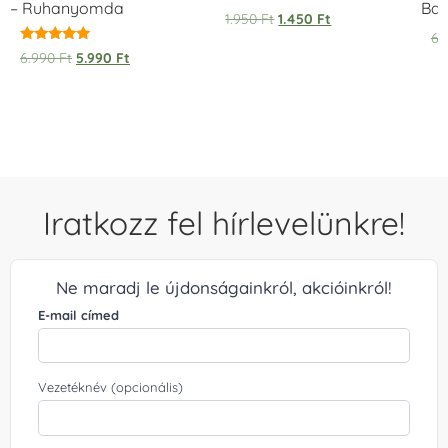
– Ruhanyomda
Bag
1.950
Ft
1.450
Ft
6.
Értékelés:
6.990
Ft
5.990
Ft
5.00
/ 5
Iratkozz fel hírlevelünkre!
Ne maradj le újdonságainkról, akcióinkról!
E-mail címed
Vezetéknév (opcionális)