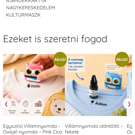
AJÁNDÉKKÁRTYA
NAGYKERESKEDELEM
KULTÚRMASZK
Ezeket is szeretni fogod
Akció!
Akció!
❮
❯
Egyszínű Villámnyomda –
Villámnyomda utántöltő –
Egy
Ovisjel nyomda – Pink Cica
fekete
Ovi