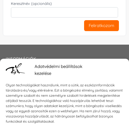
Keresztnév (opcionális)
Feliratkozom
INFORMÁCIÓK
Adatvédelmi beállítások
Általános szerződési feltételek
kezelése
Adatkezelési tájékoztató
Impresszum
Olyan technológiákat használunk, mint a sütik, az eszközinformációk
tárolására és/vagy elérésére. Ezt a böngészési élmény javítása, valamint
személyre szabott és nem személyre szabott hirdetések megjelenítése
céljából tesszük. E technológiákhoz való hozzájárulás lehetővé teszi
számunkra, hogy olyan adatokat kezeljünk, mint a böngészési viselkedés
KAPCSOLAT
vagy az egyedi azonosítók ezen a webhelyen. Ha nem járul hozzá, vagy
visszavonja hozzájárulását, az hátrányosan befolyásolhat bizonyos
E-mail:
shop@torokszilvi.com
funkciókat és szolgáltatásokat.
Telefon: +36 30 6767872