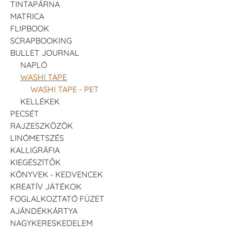
TINTAPÁRNA
MATRICA
FLIPBOOK
SCRAPBOOKING
BULLET JOURNAL
NAPLÓ
WASHI TAPE
WASHI TAPE - PET
KELLÉKEK
PECSÉT
RAJZESZKÖZÖK
LINÓMETSZÉS
KALLIGRÁFIA
KIEGÉSZÍTŐK
KÖNYVEK - KEDVENCEK
KREATÍV JÁTÉKOK
FOGLALKOZTATÓ FÜZET
AJÁNDÉKKÁRTYA
NAGYKERESKEDELEM