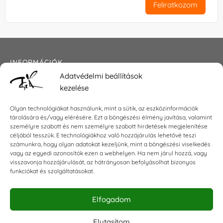
Feliratkozom
INFORMÁCIÓK
Adatvédelmi beállítások
Általános szerződési feltételek
kezelése
Adatkezelési tájékoztató
Impresszum
Olyan technológiákat használunk, mint a sütik, az eszközinformációk
tárolására és/vagy elérésére. Ezt a böngészési élmény javítása, valamint
személyre szabott és nem személyre szabott hirdetések megjelenítése
céljából tesszük. E technológiákhoz való hozzájárulás lehetővé teszi
KAPCSOLAT
számunkra, hogy olyan adatokat kezeljünk, mint a böngészési viselkedés
vagy az egyedi azonosítók ezen a webhelyen. Ha nem járul hozzá, vagy
visszavonja hozzájárulását, az hátrányosan befolyásolhat bizonyos
E-mail:
shop@torokszilvi.com
funkciókat és szolgáltatásokat.
Telefon: +36 30 6767872
Elfogadom
KÖZÖSSÉGI
Elutasítom