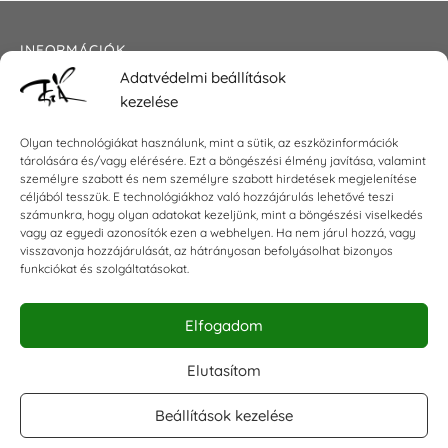
INFORMÁCIÓK
Adatvédelmi beállítások
Általános szerződési feltételek
kezelése
Adatkezelési tájékoztató
Impresszum
Olyan technológiákat használunk, mint a sütik, az eszközinformációk
tárolására és/vagy elérésére. Ezt a böngészési élmény javítása, valamint
személyre szabott és nem személyre szabott hirdetések megjelenítése
céljából tesszük. E technológiákhoz való hozzájárulás lehetővé teszi
KAPCSOLAT
számunkra, hogy olyan adatokat kezeljünk, mint a böngészési viselkedés
vagy az egyedi azonosítók ezen a webhelyen. Ha nem járul hozzá, vagy
visszavonja hozzájárulását, az hátrányosan befolyásolhat bizonyos
E-mail:
shop@torokszilvi.com
funkciókat és szolgáltatásokat.
Telefon: +36 30 6767872
Elfogadom
KÖZÖSSÉGI
Elutasítom
Beállítások kezelése
Facebook csoport