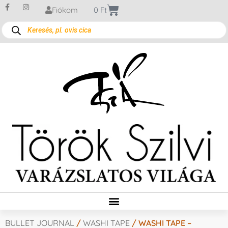
Fiókom
0
Ft
BULLET JOURNAL
/
WASHI TAPE
/ WASHI TAPE –