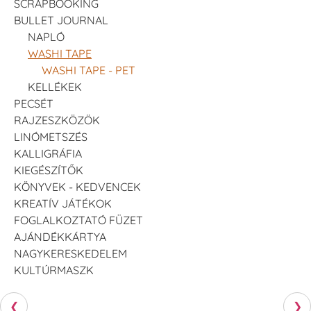
SCRAPBOOKING
BULLET JOURNAL
NAPLÓ
WASHI TAPE
WASHI TAPE - PET
KELLÉKEK
PECSÉT
RAJZESZKÖZÖK
LINÓMETSZÉS
KALLIGRÁFIA
KIEGÉSZÍTŐK
KÖNYVEK - KEDVENCEK
KREATÍV JÁTÉKOK
FOGLALKOZTATÓ FÜZET
AJÁNDÉKKÁRTYA
NAGYKERESKEDELEM
KULTÚRMASZK
❮
❯