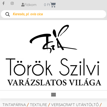
Fiókom
0
Ft
TINTAPÁRNA
/
TEXTILRE
/
VERSACRAFT UTÁNTÖLTŐ
/