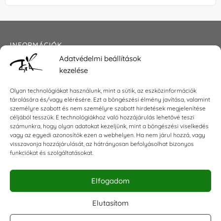
INFORMÁCIÓK
Adatvédelmi beállítások
Általános szerződési feltételek
kezelése
Adatkezelési tájékoztató
Impresszum
Olyan technológiákat használunk, mint a sütik, az eszközinformációk
tárolására és/vagy elérésére. Ezt a böngészési élmény javítása, valamint
személyre szabott és nem személyre szabott hirdetések megjelenítése
céljából tesszük. E technológiákhoz való hozzájárulás lehetővé teszi
KAPCSOLAT
számunkra, hogy olyan adatokat kezeljünk, mint a böngészési viselkedés
vagy az egyedi azonosítók ezen a webhelyen. Ha nem járul hozzá, vagy
visszavonja hozzájárulását, az hátrányosan befolyásolhat bizonyos
E-mail:
shop@torokszilvi.com
funkciókat és szolgáltatásokat.
Telefon: +36 30 6767872
Elfogadom
KÖZÖSSÉGI
Elutasítom