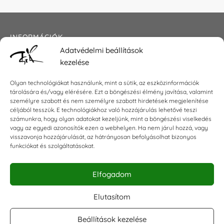
INFORMÁCIÓK
Adatvédelmi beállítások
Általános szerződési feltételek
kezelése
Adatkezelési tájékoztató
Impresszum
Olyan technológiákat használunk, mint a sütik, az eszközinformációk
tárolására és/vagy elérésére. Ezt a böngészési élmény javítása, valamint
személyre szabott és nem személyre szabott hirdetések megjelenítése
céljából tesszük. E technológiákhoz való hozzájárulás lehetővé teszi
számunkra, hogy olyan adatokat kezeljünk, mint a böngészési viselkedés
KAPCSOLAT
vagy az egyedi azonosítók ezen a webhelyen. Ha nem járul hozzá, vagy
visszavonja hozzájárulását, az hátrányosan befolyásolhat bizonyos
E-mail:
shop@torokszilvi.com
funkciókat és szolgáltatásokat.
Telefon: +36 30 6767872
Elfogadom
KÖZÖSSÉGI
Elutasítom
Beállítások kezelése