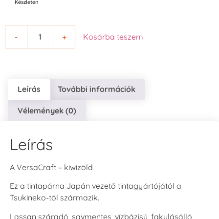
Készleten
-
+
Kosárba teszem
Leírás
További információk
Vélemények (0)
Leírás
A VersaCraft – kiwizöld
Ez a tintapárna Japán vezető tintagyártójától a
Tsukineko-tól származik.
Lassan száradó, savmentes, vízbázisú, fakulásálló