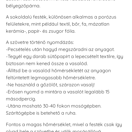
bélyegzőpárna.
A sokoldalú festék, különösen alkalmas a porózus
felületekre, mint például textil, bőr, fa, mázatlan
kerámia-, papír- és zsugor fólia.
A szövetre történő nyomdázás:
-Pecsételés után hagyd megszáradni az anyagot.
-Tegyél egy darab sütőpapírt a lepecsételt textilre, így
biztosan nem kened össze a vasalód.
-Állítsd be a vasalód hőmérsékletét az anyagon
feltüntetett legmagasabb hőmérsékletre.
-Ne használd a gőzölőt, szárazon vasalj!
-Erősen nyomd a mintára a vasalót legalább 15
másodpercig.
-Utána mosható 30-40 fokon mosógépben.
Szárítógépbe is betehető a ruha.
Fontos a magas hőmérséklet, mivel a festék csak így
olvad bele a szövetbe és válik mosásállóvá.