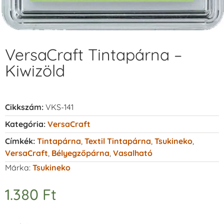
VersaCraft Tintapárna –
Kiwizöld
Cikkszám:
VKS-141
Kategória:
VersaCraft
Címkék:
Tintapárna
,
Textil Tintapárna
,
Tsukineko
,
VersaCraft
,
Bélyegzőpárna
,
Vasalható
Márka:
Tsukineko
1.380
Ft