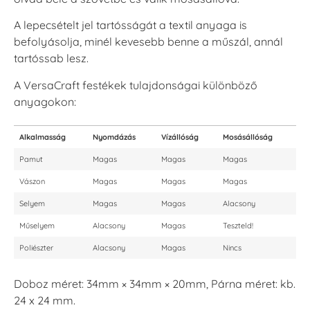
A lepecsételt jel tartósságát a textil anyaga is
befolyásolja, minél kevesebb benne a műszál, annál
tartóssab lesz.
A VersaCraft festékek tulajdonságai különböző
anyagokon:
Alkalmasság
Nyomdázás
Vízállóság
Mosásállóság
Pamut
Magas
Magas
Magas
Vászon
Magas
Magas
Magas
Selyem
Magas
Magas
Alacsony
Műselyem
Alacsony
Magas
Teszteld!
Poliészter
Alacsony
Magas
Nincs
Doboz méret: 34mm × 34mm × 20mm, Párna méret: kb.
24 x 24 mm.