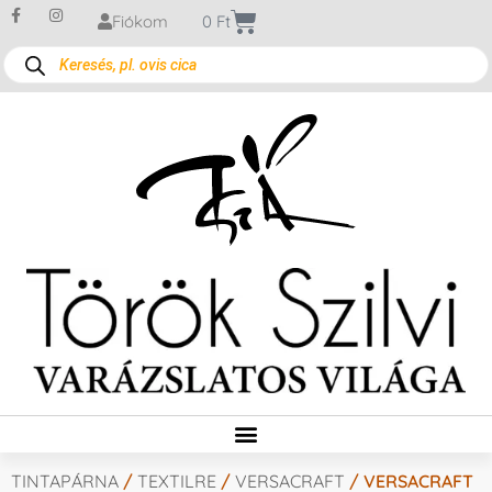
Fiókom
0
Ft
TINTAPÁRNA
/
TEXTILRE
/
VERSACRAFT
/ VERSACRAFT